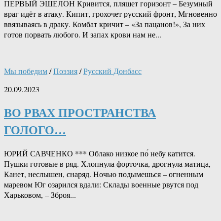
ПЕРВЫЙ ЭШЕЛОН Кривится, пляшет горизонт – Безумный
враг идёт в атаку. Кипит, грохочет русский фронт, Мгновенно
ввязываясь в драку. Комбат кричит – «За пацанов!», За них
готов порвать любого. И запах крови нам не...
Мы победим
/
Поэзия
/
Русский Донбасс
20.09.2023
ВО РВАХ ПРОСТРАНСТВА
ГОЛОГО…
ЮРИЙ САВЧЕНКО *** Облако низкое по́ небу катится.
Пушки готовые в ряд. Хлопнула форточка, дрогнула матица,
Канет, неслышен, снаряд. Ночью подымешься – огненным
маревом Юг озарился вдали: Склады военные рвутся под
Харьковом, – Зброя...