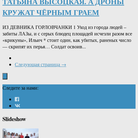
ТАТЬЯНА ВЫСОЦКАЯ. А ДРОНЫ
КРУЖАТ ЧЁРНЫМ ГРАЕМ
ИЗ ДЕВНИКА ГОРЛОВЧАНКИ 1 Уход из города людей –
забиты ЛАЗы, и с серых блюдец площадей исчезли разом все
«крикуны», Ильич * стоит один, как убитых, раненых число
— скрипят их перья… Солдат освоив...
Следующая страница →
Следите за нами:
Slideshow