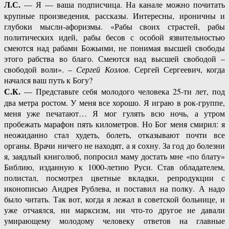
Л.С.
— Я — ваша подписчица. На канале можно почитать
крупные произведения, рассказы. Интересны, ироничны и
глубоки мысли-афоризмы. «Рабы своих страстей, рабы
политических идей, рабы бесов с особой язвительностью
смеются над рабами Божьими, не понимая высшей свободы
этого рабства во благо. Смеются над высшей свободой –
свободой воли». –
Сергей Козлов
. Сергей Сергеевич, когда
начался ваш путь к Богу?
С.К.
— Представьте себя молодого человека 25-ти лет, под
два метра ростом. У меня все хорошо. Я играю в рок-группе,
меня уже печатают… Я мог гулять всю ночь, а утром
пробежать марафон пять километров. Но Бог меня смирил: я
неожиданно стал худеть, болеть, отказывают почти все
органы. Врачи ничего не находят, а я сохну. За год до болезни
я, заядлый книголюб, попросил маму достать мне «по блату»
Библию, изданную к 1000-летию Руси. Став обладателем,
полистал, посмотрел цветные вкладки, репродукции с
иконописью Андрея Рублева, и поставил на полку. А надо
было читать. Так вот, когда я лежал в советской больнице, и
уже отчаялся, ни марксизм, ни что-то другое не давали
умирающему молодому человеку ответов на главные