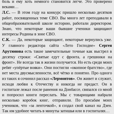
боль и ему хоть немного становится легче. Это проверено
веками…
Л.С.
— В этом году на конкурс пришло несколько десятков
работ, посвященных теме СВО. Вы много лет преподавали в
общеобразовательной школе историю, работали директором.
Знаю, что некоторые ваши бывшие ученики защищают
интересы Родины в зоне СВО.
С.К.
— Да, некоторые защищают, некоторые вернулись уже.
Сергея
У главного редактора сайта «Лето Господне»
Арутюнова
есть такие замечательные точные как выстрел в
десятку строки: «Святые едут с фронта, а грешники на
фронт». Не всегда так в жизни получается. Но есть среди моих
ребят «упёртые вояки». Они постигли «окопное братство», где
нет места двусмысленности, всё чётко и понятно. Про одного
«Лермонтов»
из таких я сочинил рассказ
. Он живет и служит,
исходя любви к Отечеству и никогда не предаст. Он в
госпитале лежал после ранения на Донбассе, связался со мной
и попросил книги переслать. Мы с товарищами набрали
несколько коробок книг, отправили. По просьбам моих
учеников, что «за ленточкой», я создал свой канал на Дзен.
Так им удобнее читать в минуты затишья или в госпиталях…