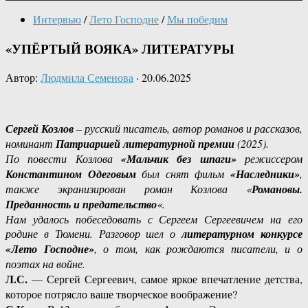
Интервью
/
Лето Господне
/
Мы победим
«УПЁРТЫЙ ВОЯКА» ЛИТЕРАТУРЫ
Автор:
Людмила Семенова
·
20.06.2025
Сергей Козлов
– русский писатель, автор романов и рассказов,
номинант
Патриаршей литературной премии
(2025).
По повести Козлова
«Мальчик без шпаги»
режиссером
Константином Одеговым
был снят фильм
«Наследники»
,
также экранизирован роман Козлова «
Романовы.
Преданность и предательство
«.
Нам удалось побеседовать с Сергеем Сергеевичем на его
родине в Тюмени. Разговор шел о
литературном конкурсе
«Лето Господне»
, о том, как рождаются писатели, и о
поэтах на войне.
Л.С.
— Сергей Сергеевич, самое яркое впечатление детства,
которое потрясло ваше творческое воображение?