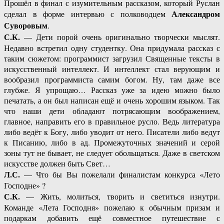
Прошёл в финал с изумительным рассказом, который Руслан
Александром
сделал в форме интервью с полководцем
Суворовым
.
С.К.
— Дети порой очень оригинально творчески мыслят.
Недавно встретил одну студентку. Она придумала рассказ с
таким сюжетом: программист загрузил Священные тексты в
искусственный интеллект. И интеллект стал верующим и
вообразил программиста самим богом. Ну, там даже все
глубже. Я упрощаю… Рассказ уже за идею можно было
печатать, а он был написан ещё и очень хорошим языком. Так
что наши дети обладают потрясающим воображением,
главное, направить его в правильное русло. Ведь литература
либо ведёт к Богу, либо уводит от него. Писатели либо ведут
к Писанию, либо в ад. Промежуточных значений и серой
зоны тут не бывает, не следует обольщаться. Даже в светском
искусстве должен быть Свет…
Л.С.
— Что бы Вы пожелали финалистам конкурса «Лето
Господне» ?
С.К.
— Жить, молиться, творить и светиться изнутри.
Команде «Лета Господня» пожелаю к обычным призам и
подаркам добавить ещё совместное путешествие с