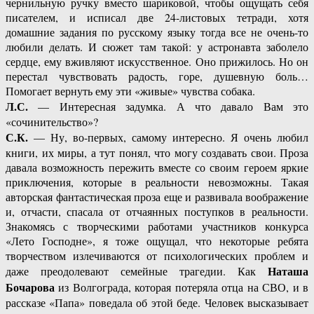
чернильную ручку вместо шариковой, чтобы ощущать себя
писателем, и исписал две 24-листовых тетради, хотя
домашние задания по русскому языку тогда все не очень-то
любили делать. И сюжет там такой: у астронавта заболело
сердце, ему вживляют искусственное. Оно прижилось. Но он
перестал чувствовать радость, горе, душевную боль…
Помогает вернуть ему эти «живые» чувства собака.
Л.С.
— Интересная задумка. А что давало Вам это
«сочинительство»?
С.К.
— Ну, во-первых, самому интересно. Я очень любил
книги, их миры, а тут понял, что могу создавать свои. Проза
давала возможность пережить вместе со своим героем яркие
приключения, которые в реальности невозможны. Такая
авторская фантастическая проза еще и развивала воображение
и, отчасти, спасала от отчаянных поступков в реальности.
Знакомясь с творческими работами участников конкурса
«Лето Господне», я тоже ощущал, что некоторые ребята
творчеством излечиваются от психологических проблем и
Наташа
даже преодолевают семейные трагедии. Как
Бочарова
из Волгограда, которая потеряла отца на СВО, и в
рассказе «Папа» поведала об этой беде. Человек высказывает