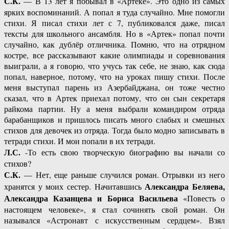
С.К.
— В 13 лет я побывал в «Артеке». Это одно из самых
ярких воспоминаний. А попал я туда случайно. Мне помогли
стихи. Я писал стихи лет с 7, публиковался даже, писал
тексты для школьного ансамбля. Но в «Артек» попал почти
случайно, как дублёр отличника. Помню, что на отрядном
костре, все рассказывают какие олимпиады и соревнования
выиграли, а я говорю, что учусь так себе, не знаю, как сюда
попал, наверное, потому, что на уроках пишу стихи. После
меня выступал парень из Азербайджана, он тоже честно
сказал, что в Артек приехал потому, что он сын секретаря
райкома партии. Ну а меня выбрали командиром отряда
барабанщиков и пришлось писать много слабых и смешных
стихов для девочек из отряда. Тогда было модно записывать в
тетради стихи. И мои попали в их тетради.
Л.С.
-То есть свою творческую биографию вы начали со
стихов?
С.К.
— Нет, еще раньше случился роман. Отрывки из него
Александра Беляева,
хранятся у моих сестер. Начитавшись
Александра Казанцева и Бориса Васильева
«Повесть о
настоящем человеке», я стал сочинять свой роман. Он
назывался «Астронавт с искусственным сердцем». Взял