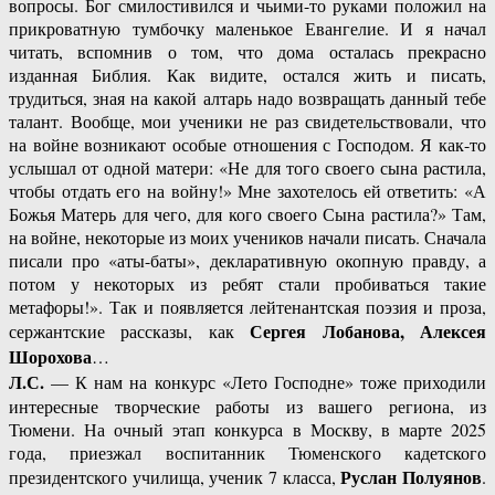
вопросы. Бог смилостивился и чьими-то руками положил на
прикроватную тумбочку маленькое Евангелие. И я начал
читать, вспомнив о том, что дома осталась прекрасно
изданная Библия. Как видите, остался жить и писать,
трудиться, зная на какой алтарь надо возвращать данный тебе
талант. Вообще, мои ученики не раз свидетельствовали, что
на войне возникают особые отношения с Господом. Я как-то
услышал от одной матери: «Не для того своего сына растила,
чтобы отдать его на войну!» Мне захотелось ей ответить: «А
Божья Матерь для чего, для кого своего Сына растила?» Там,
на войне, некоторые из моих учеников начали писать. Сначала
писали про «аты-баты», декларативную окопную правду, а
потом у некоторых из ребят стали пробиваться такие
метафоры!». Так и появляется лейтенантская поэзия и проза,
Сергея Лобанова, Алексея
сержантские рассказы, как
Шорохова
…
Л.С.
— К нам на конкурс «Лето Господне» тоже приходили
интересные творческие работы из вашего региона, из
Тюмени. На очный этап конкурса в Москву, в марте 2025
года, приезжал воспитанник Тюменского кадетского
Руслан Полуянов
президентского училища, ученик 7 класса,
.