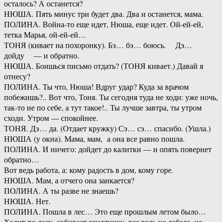
осталось? А останется?
НЮША. Пять минус три будет два. Два и останется, мама.
ПОЛИНА. Война-то еще идет, Нюша, еще идет. Ой-ей-ей,
тетка Марья, ой-ей-ей…
ТОНЯ (кивает на похоронку). Бэ… бэ… боюсь. Дэ…
дойду — и обратно.
НЮША. Боишься письмо отдать? (ТОНЯ кивает.) Давай я
отнесу?
ПОЛИНА. Ты что, Нюша! Вдруг удар? Куда за врачом
побежишь?.. Вот что, Тоня. Ты сегодня туда не ходи: уже ночь,
так-то не по себе, а тут такое!.. Ты лучше завтра, ты утром
сходи. Утром — спокойнее.
ТОНЯ. Дэ… да. (Отдает кружку) Сэ… сэ… спасибо. (Ушла.)
НЮША (у окна). Мама, мам, а она все равно пошла.
ПОЛИНА. И ничего: дойдет до калитки — и опять повернет
обратно…
Вот ведь работа, а: кому радость в дом, кому горе.
НЮША. Мам, а отчего она заикается?
ПОЛИНА. А ты разве не знаешь?
НЮША. Нет.
ПОЛИНА. Пошла в лес… Это еще прошлым летом было…
Ходит по лесу, собирает землянику, все ведь не лебеда, не