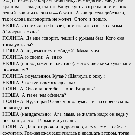
крапива — сладко, сытно. Вдруг кусты затрещали, и из них —
леший. Закричала она и — бежать. А как до села добежала,
так и слова выговорить не может. С того и пошло.
НЮША. Леших же не бывает, они только в сказках, мама.
(Смотрит в окно.)
ПОЛИНА. Да еще говорит, леший с ружьем был. Кого она
тогда увидала?..
НЮША (с недоумением и обидой). Мама, мам…
ПОЛИНА (о своем). А, знаю!
НЮША (в продолжение начатого). Чего Савельиха кулак мне
показывает?
ПОЛИНА (изумленно). Кулак? (Шагнула к окну.)
НЮША. Что я ей плохого сделала?
ПОЛИНА. Это она не тебе — мне. Видишь?
НЮША. А ты ее чем обидела?
ПОЛИНА. Ну, старая! Совсем ополоумела из-за своего сынка
ненаглядного.
НЮША (назидательно). Ага, мама, ее жалеть надо: он ведь у
нее один, а его в Германию угнали.
ПОЛИНА. Депортировали подростков, а ему, ему… сейчас
сосчитаю. Гражданская закончилась в двадцать втором, тогда