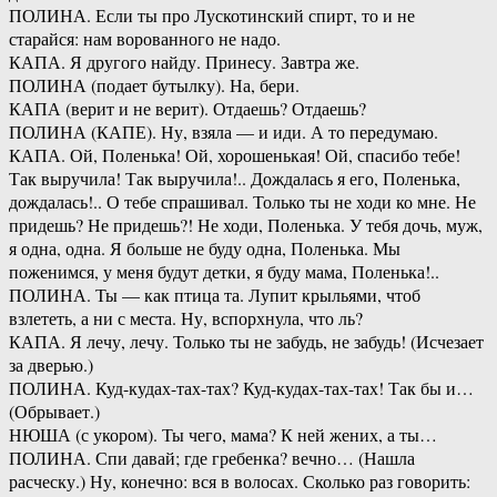
ПОЛИНА. Если ты про Лускотинский спирт, то и не
старайся: нам ворованного не надо.
КАПА. Я другого найду. Принесу. Завтра же.
ПОЛИНА (подает бутылку). На, бери.
КАПА (верит и не верит). Отдаешь? Отдаешь?
ПОЛИНА (КАПЕ). Ну, взяла — и иди. А то передумаю.
КАПА. Ой, Поленька! Ой, хорошенькая! Ой, спасибо тебе!
Так выручила! Так выручила!.. Дождалась я его, Поленька,
дождалась!.. О тебе спрашивал. Только ты не ходи ко мне. Не
придешь? Не придешь?! Не ходи, Поленька. У тебя дочь, муж,
я одна, одна. Я больше не буду одна, Поленька. Мы
поженимся, у меня будут детки, я буду мама, Поленька!..
ПОЛИНА. Ты — как птица та. Лупит крыльями, чтоб
взлететь, а ни с места. Ну, вспорхнула, что ль?
КАПА. Я лечу, лечу. Только ты не забудь, не забудь! (Исчезает
за дверью.)
ПОЛИНА. Куд-кудах-тах-тах? Куд-кудах-тах-тах! Так бы и…
(Обрывает.)
НЮША (с укором). Ты чего, мама? К ней жених, а ты…
ПОЛИНА. Спи давай; где гребенка? вечно… (Нашла
расческу.) Ну, конечно: вся в волосах. Сколько раз говорить: