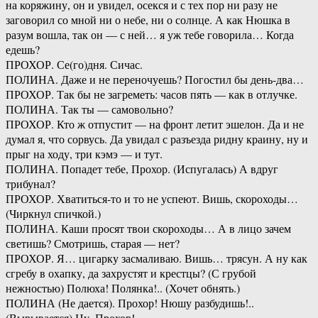
на коряжину, он и увидел, осекся и с тех пор ни разу не
заговорил со мной ни о небе, ни о солнце. А как Нюшка в
разум вошла, так он — с ней… я уж тебе говорила… Когда
едешь?
ПРОХОР. Се(го)дня. Сичас.
ПОЛИНА. Даже и не переночуешь? Погостил бы день-два…
ПРОХОР. Так бы не загреметь: часов пять — как в отлучке.
ПОЛИНА. Так ты — самовольно?
ПРОХОР. Кто ж отпустит — на фронт летит эшелон. Да и не
думал я, что сорвусь. Да увидал с разъезда ридну краину, ну и
прыг на ходу, три кэмэ — и тут.
ПОЛИНА. Попадет тебе, Прохор. (Испугалась) А вдруг
трибунал?
ПРОХОР. Хватиться-то и то не успеют. Вишь, скороходы…
(Чиркнул спичкой.)
ПОЛИНА. Каши просят твои скороходы… А в лицо зачем
светишь? Смотришь, старая — нет?
ПРОХОР. Я… цигарку засмаливаю. Вишь… трясун. А ну как
сгребу в охапку, да захрустят и крестцы? (С грубой
нежностью) Полюха! Полянка!.. (Хочет обнять.)
ПОЛИНА (Не дается). Прохор! Нюшу разбудишь!..
(Вырывается) Ну, Прохор!..