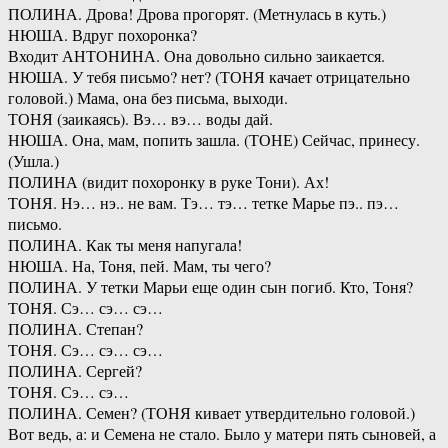
ПОЛИНА. Дрова! Дрова прогорят. (Метнулась в куть.)
НЮША. Вдруг похоронка?
Входит АНТОНИНА. Она довольно сильно заикается.
НЮША. У тебя письмо? нет? (ТОНЯ качает отрицательно
головой.) Мама, она без письма, выходи.
ТОНЯ (заикаясь). Вэ… вэ… воды дай.
НЮША. Она, мам, попить зашла. (ТОНЕ) Сейчас, принесу.
(Ушла.)
ПОЛИНА (видит похоронку в руке Тони). Ах!
ТОНЯ. Нэ… нэ.. не вам. Тэ… тэ… тетке Марье пэ.. пэ…
письмо.
ПОЛИНА. Как ты меня напугала!
НЮША. На, Тоня, пей. Мам, ты чего?
ПОЛИНА. У тетки Марьи еще один сын погиб. Кто, Тоня?
ТОНЯ. Сэ… сэ… сэ…
ПОЛИНА. Степан?
ТОНЯ. Сэ… сэ… сэ…
ПОЛИНА. Сергей?
ТОНЯ. Сэ… сэ…
ПОЛИНА. Семен? (ТОНЯ кивает утвердительно головой.)
Вот ведь, а: и Семена не стало. Было у матери пять сыновей, а