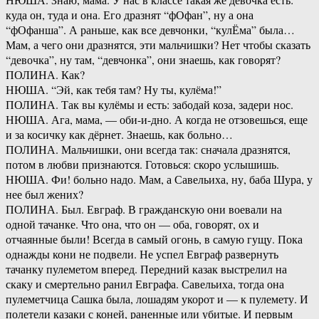
куда он, туда и она. Его дразнят “фОфан”, ну а она
“фОфанша”. А раньше, как все девчонки, “кулЁма” была…
Мам, а чего они дразнятся, эти мальчишки? Нет чтобы сказать
“девочка”, ну там, “девчонка”, они знаешь, как говорят?
ПОЛИНА. Как?
НЮША. “Эй, как тебя там? Ну ты, кулёма!”
ПОЛИНА. Так вы кулёмы и есть: забодай коза, задери нос.
НЮША. Ага, мама, — оби-и-дно. А когда не отзовешься, еще
и за косичку как дёрнет. Знаешь, как больно…
ПОЛИНА. Мальчишки, они всегда так: сначала дразнятся,
потом в любви признаются. Готовься: скоро услышишь.
НЮША. Фи! больно надо. Мам, а Савельиха, ну, баба Шура, у
нее был жених?
ПОЛИНА. Был. Евграф. В гражданскую они воевали на
одной тачанке. Что она, что он — оба, говорят, ох и
отчаянные были! Всегда в самый огонь, в самую гущу. Пока
однажды кони не подвели. Не успел Евграф развернуть
тачанку пулеметом вперед. Передний казак выстрелил на
скаку и смертельно ранил Евграфа. Савельиха, тогда она
пулеметчица Сашка была, лошадям укорот и — к пулемету. И
полетели казаки с коней, раненные или убитые. И первым