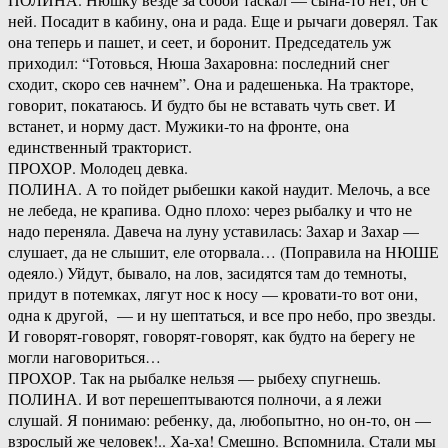
ней. Посадит в кабину, она и рада. Еще и рычаги доверял. Так
она теперь и пашет, и сеет, и боронит. Председатель уж
приходил: “Готовься, Нюша Захаровна: последний снег
сходит, скоро сев начнем”. Она и радешенька. На тракторе,
говорит, покатаюсь. И будто бы не вставать чуть свет. И
встанет, и норму даст. Мужики-то на фронте, она
единственный тракторист.
ПРОХОР. Молодец девка.
ПОЛИНА. А то пойдет рыбешки какой наудит. Мелочь, а все
не лебеда, не крапива. Одно плохо: через рыбалку и что не
надо переняла. Давеча на луну уставилась: Захар и Захар —
слушает, да не слышит, еле оторвала… (Поправила на НЮШЕ
одеяло.) Уйдут, бывало, на лов, засидятся там до темноты,
придут в потемках, лягут нос к носу — кровати-то вот они,
одна к другой, — и ну шептаться, и все про небо, про звезды.
И говорят-говорят, говорят-говорят, как будто на берегу не
могли наговориться…
ПРОХОР. Так на рыбалке нельзя — рыбеху спугнешь.
ПОЛИНА. И вот перешептываются полночи, а я лежи
слушай. Я понимаю: ребенку, да, любопытно, но он-то, он —
взрослый же человек!.. Ха-ха! Смешно. Вспомнила. Стали мы