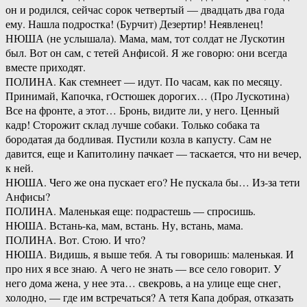
он и родился, сейчас сорок четвертый — двадцать два года
ему. Нашла подростка! (Бурчит) Дезертир! Неявленец!
НЮША (не услышала). Мама, мам, тот солдат не Лускотин
был. Вот он сам, с тетей Анфисой. Я же говорю: они всегда
вместе приходят.
ПОЛИНА. Как стемнеет — идут. По часам, как по месяцу.
Принимай, Капочка, гОстюшек дорогих… (Про Лускотина)
Все на фронте, а этот… Бронь, видите ли, у него. Ценный
кадр! Сторожит склад лучше собаки. Только собака та
бородатая да бодливая. Пустили козла в капусту. Сам не
давится, еще и Капитолину пачкает — таскается, что ни вечер,
к ней.
НЮША. Чего же она пускает его? Не пускала бы… Из-за тети
Анфисы?
ПОЛИНА. Маленькая еще: подрастешь — спросишь.
НЮША. Встань-ка, мам, встань. Ну, встань, мама.
ПОЛИНА. Вот. Стою. И что?
НЮША. Видишь, я выше тебя. А ты говоришь: маленькая. И
про них я все знаю. А чего не знать — все село говорит. У
него дома жена, у нее эта… свекровь, а на улице еще снег,
холодно, — где им встречаться? А тетя Капа добрая, отказать