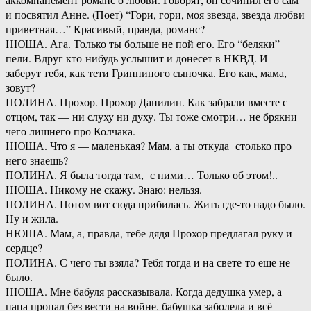
и посвятил Анне. (Поет) “Гори, гори, моя звезда, звезда любви
приветная…” Красивый, правда, романс?
НЮША. Ага. Только ты больше не пой его. Его “беляки”
пели. Вдруг кто-нибудь услышит и донесет в НКВД. И
заберут тебя, как тети Гриппиного сыночка. Его как, мама,
зовут?
ПОЛИНА. Прохор. Прохор Данилин. Как забрали вместе с
отцом, так — ни слуху ни духу. Ты тоже смотри… не брякни
чего лишнего про Колчака.
НЮША. Что я — маленькая? Мам, а ты откуда столько про
него знаешь?
ПОЛИНА. Я была тогда там, с ними… Только об этом!..
НЮША. Никому не скажу. Знаю: нельзя.
ПОЛИНА. Потом вот сюда прибилась. Жить где-то надо было.
Ну и жила.
НЮША. Мам, а, правда, тебе дядя Прохор предлагал руку и
сердце?
ПОЛИНА. С чего ты взяла? Тебя тогда и на свете-то еще не
было.
НЮША. Мне бабуля рассказывала. Когда дедушка умер, а
папа пропал без вести на войне, бабушка заболела и всё