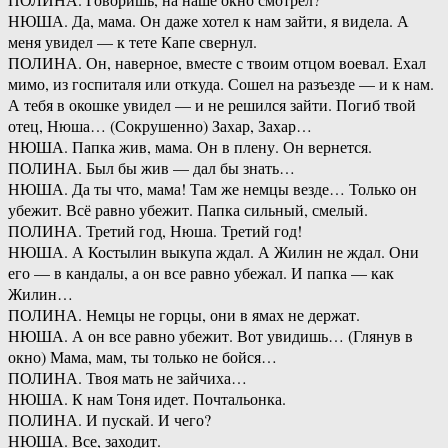
НЮША. Да, мама. Он даже хотел к нам зайти, я видела. А
меня увидел — к тете Капе свернул.
ПОЛИНА. Он, наверное, вместе с твоим отцом воевал. Ехал
мимо, из госпиталя или откуда. Сошел на разъезде — и к нам.
А тебя в окошке увидел — и не решился зайти. Погиб твой
отец, Нюша… (Сокрушенно) Захар, Захар…
НЮША. Папка жив, мама. Он в плену. Он вернется.
ПОЛИНА. Был бы жив — дал бы знать…
НЮША. Да ты что, мама! Там же немцы везде… Только он
убежит. Всё равно убежит. Папка сильный, смелый.
ПОЛИНА. Третий год, Нюша. Третий год!
НЮША. А Костылин выкупа ждал. А Жилин не ждал. Они
его — в кандалы, а он все равно убежал. И папка — как
Жилин…
ПОЛИНА. Немцы не горцы, они в ямах не держат.
НЮША. А он все равно убежит. Вот увидишь… (Глянув в
окно) Мама, мам, ты только не бойся…
ПОЛИНА. Твоя мать не зайчиха…
НЮША. К нам Тоня идет. Почтальонка.
ПОЛИНА. И пускай. И чего?
НЮША. Все, заходит.