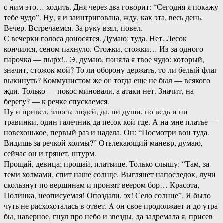
с ним это… ходить. Дня через два говорит: “Сегодня я покажу
тебе чудо”. Ну, я и заинтригована, жду, как эта, весь день.
Вечер. Встречаемся. За руку взял, повел.
С вечерки голоса доносятся. Думаю: туда. Нет. Лесок
кончился, сеном пахнуло. Стожки, стожки… Из-за одного
парочка — пырх!.. Э, думаю, поняла я твое чудо: который,
значит, стожок мой? То ли оборону держать, то ли белый флаг
выкинуть? Коммунистом же он тогда еще не был — всякого
жди. Только — покос миновали, а атаки нет. Значит, на
берегу? — к речке спускаемся.
Ну и привел, злюсь: людей, да, ни души, но ведь и ни
травинки, один галечник да песок кой-где. А на мне платье —
новехонькое, первый раз и надела. Он: “Посмотри вон туда.
Видишь за речкой холмы?” Отвлекающий маневр, думаю,
сейчас он и грянет, штурм.
Прощай, девица; прощай, платьице. Только слышу: “Там, за
теми холмами, спит наше солнце. Выглянет напоследок, лучи
скользнут по вершинам и пронзят веером бор… Красота,
Полинка, неописуемая! Опоздали, эх! Село солнце”. Я было
чуть не расхохоталась в ответ. А он свое продолжает и до утра
бы, наверное, гнул про небо и звезды, да задремала я, присев