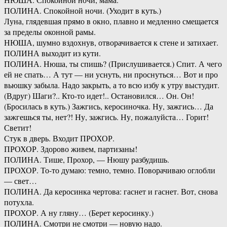
ПОЛИНА. Спокойной ночи. (Уходит в куть.)
Луна, глядевшая прямо в окно, плавно и медленно смещается
за пределы оконной рамы.
НЮША, шумно вздохнув, отворачивается к стене и затихает.
ПОЛИНА выходит из кути.
ПОЛИНА. Нюша, ты спишь? (Прислушивается.) Спит. А чего
ей не спать… А тут — ни уснуть, ни проснуться… Вот и про
вьюшку забыла. Надо закрыть, а то всю избу к утру выстудит.
(Вдруг) Шаги?.. Кто-то идет!.. Остановился… Он. Он!
(Бросилась в куть.) Зажгись, керосиночка. Ну, зажгись… Да
зажгешься ты, нет?! Ну, зажгись. Ну, пожалуйста… Горит!
Светит!
Стук в дверь. Входит ПРОХОР.
ПРОХОР. Здорово живем, партизаны!
ПОЛИНА. Тише, Прохор, — Нюшу разбудишь.
ПРОХОР. То-то думаю: темно, темно. Поворачиваю оглобли
— свет…
ПОЛИНА. Да керосинка чертова: гаснет и гаснет. Вот, снова
потухла.
ПРОХОР. А ну гляну… (Берет керосинку.)
ПОЛИНА. Смотри не смотри — новую надо.