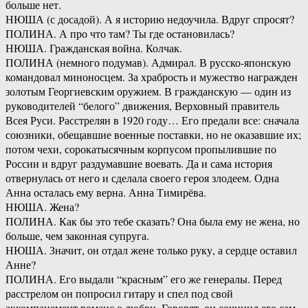
больше нет.
НЮША (с досадой). А я историю недоучила. Вдруг спросят?
ПОЛИНА. А про что там? Ты где остановилась?
НЮША. Гражданская война. Колчак.
ПОЛИНА (немного подумав). Адмирал. В русско-японскую
командовал миноносцем. За храбрость и мужество награжден
золотым Георгиевским оружием. В гражданскую — один из
руководителей “белого” движения, Верховный правитель
Всея Руси. Расстрелян в 1920 году… Его предали все: сначала
союзники, обещавшие военные поставки, но не оказавшие их;
потом чехи, сорокатысячным корпусом пропылившие по
России и вдруг раздумавшие воевать. Да и сама история
отвернулась от него и сделала своего героя злодеем. Одна
Анна осталась ему верна. Анна Тимирёва.
НЮША. Жена?
ПОЛИНА. Как бы это тебе сказать? Она была ему не жена, но
больше, чем законная супруга.
НЮША. Значит, он отдал жене только руку, а сердце оставил
Анне?
ПОЛИНА. Его выдали “красным” его же генералы. Перед
расстрелом он попросил гитару и спел под свой
аккомпанемент романс о любви. Говорят, он сочинил его сам