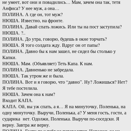
не умеет, вот они и повадились… Мам, зачем она так, тетя
Анфиса? У нее муж, а она…
ПОЛИНА. А где он, тот муж?
НЮША. Известно, на фронте.
ПОЛИНА. Давай спать ложись. Или ты на пост заступила?
НЮША. ?..
ПОЛИНА. До утра, говорю, будешь в окне торчать?
НЮША. Я того солдата жду. Вдруг он от папы?
ПОЛИНА. Давно бы к нам зашел, не сидел бы столько у
Капки.
НЮША. Мам. (Объявляет) Теть Капа. К нам.
ПОЛИНА. Давненько не забредала.
НЮША. Так утром же и была.
ПОЛИНА. Вот и я говорю, что “давно”. Ну? Ложишься? Нет?
Я тебе постелила.
НЮША. Зачем она к нам?
Входит КАПА.
КАПА. Ой, вы уж спать, а я… Я на минуточку, Поленька, на
одну минуточку. Выручи, Поленька, а? У меня гость, гости, а
сударика нет. Одолжи, Поленька. Выручи по-соседски. Я
верну. Завтра же верну.
ПОЛИНА. Гости-то у тебя не переводятся. Напасись-ка на