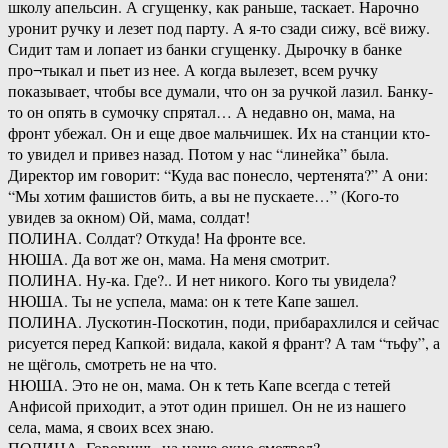
школу апельсин. А сгущенку, как раньше, таскает. Нарочно
уронит ручку и лезет под парту. А я-то сзади сижу, всё вижу.
Сидит там и лопает из банки сгущенку. Дырочку в банке
про¬тыкал и пьет из нее. А когда вылезет, всем ручку
показывает, чтобы все думали, что он за ручкой лазил. Банку-
то он опять в сумочку спрятал… А недавно он, мама, на
фронт убежал. Он и еще двое мальчишек. Их на станции кто-
то увидел и привез назад. Потом у нас “линейка” была.
Директор им говорит: “Куда вас понесло, чертенята?” А они:
“Мы хотим фашистов бить, а вы не пускаете…” (Кого-то
увидев за окном) Ой, мама, солдат!
ПОЛИНА. Солдат? Откуда! На фронте все.
НЮША. Да вот же он, мама. На меня смотрит.
ПОЛИНА. Ну-ка. Где?.. И нет никого. Кого ты увидела?
НЮША. Ты не успела, мама: он к тете Капе зашел.
ПОЛИНА. Лускотин-Поскотин, поди, прибарахлился и сейчас
рисуется перед Капкой: видала, какой я франт? А там “тьфу”, а
не щёголь, смотреть не на что.
НЮША. Это не он, мама. Он к теть Капе всегда с тетей
Анфисой приходит, а этот один пришел. Он не из нашего
села, мама, я своих всех знаю.
ПОЛИНА. Говоришь, на наше окно смотрел?