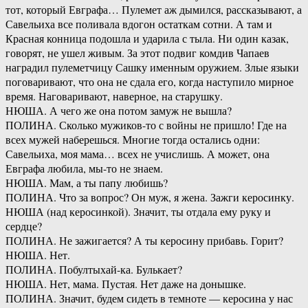
тот, который Евграфа… Пулемет аж дымился, рассказывают, а
Савельиха все поливала вдогон остаткам сотни. А там и
Красная конница подошла и ударила с тыла. Ни один казак,
говорят, не ушел живым. За этот подвиг комдив Чапаев
наградил пулеметчицу Сашку именным оружием. Злые языки
поговаривают, что она не сдала его, когда наступило мирное
время. Наговаривают, наверное, на старушку.
НЮША. А чего же она потом замуж не вышла?
ПОЛИНА. Сколько мужиков-то с войны не пришло! Где на
всех мужей наберешься. Многие тогда остались одни:
Савельиха, моя мама… всех не учислишь. А может, она
Евграфа любила, мы-то не знаем.
НЮША. Мам, а ты папу любишь?
ПОЛИНА. Что за вопрос? Он муж, я жена. Зажги керосинку.
НЮША (над керосинкой). Значит, ты отдала ему руку и
сердце?
ПОЛИНА. Не зажигается? А ты керосину прибавь. Горит?
НЮША. Нет.
ПОЛИНА. Побултыхай-ка. Булькает?
НЮША. Нет, мама. Пустая. Нет даже на донышке.
ПОЛИНА. Значит, будем сидеть в темноте — керосина у нас