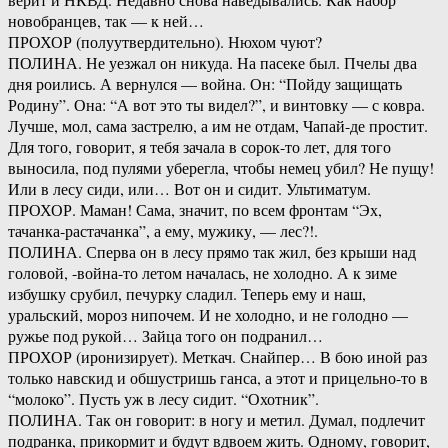
новобранцев, так — к ней…
ПРОХОР (полуутвердительно). Нюхом чуют?
ПОЛИНА. Не уезжал он никуда. На пасеке был. Пчелы два
дня роились. А вернулся — война. Он: “Пойду защищать
Родину”. Она: “А вот это ты видел?”, и винтовку — с ковра.
Лучше, мол, сама застрелю, а им не отдам, Чапай-де простит.
Для того, говорит, я тебя зачала в сорок-то лет, для того
выносила, под пулями уберегла, чтобы немец убил? Не пущу!
Или в лесу сиди, или… Вот он и сидит. Ультиматум.
ПРОХОР. Маман! Сама, значит, по всем фронтам “Эх,
тачанка-растачанка”, а ему, мужику, — лес?!.
ПОЛИНА. Сперва он в лесу прямо так жил, без крыши над
головой, -война-то летом началась, не холодно. А к зиме
избушку срубил, печурку сладил. Теперь ему и наш,
уральский, мороз нипочем. И не холодно, и не голодно —
ружье под рукой… Зайца того он подранил…
ПРОХОР (иронизирует). Меткач. Снайпер… В бою иной раз
только навскид и обшустришь ганса, а этот и прицельно-то в
“молоко”. Пусть уж в лесу сидит. “Охотник”.
ПОЛИНА. Так он говорит: в ногу и метил. Думал, подлечит
подранка, прикормит и будут вдвоем жить. Одному, говорит,