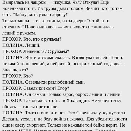
Выдралась из чащобы — избушка. Чья? Откуда? Еще
новенькая стоит. Из трубы дым столбом. Значит, кто-то там
есть. “Зайду, хоть узнаю дорогу!”
Только зашла — из-за спины, из-за двери: “Стой, а то
стрельну!” Поворачиваюсь — чуть чувств не лишилась:
леший с ружьем.
ПРОХОР. Кто, кто с ружьем?
ПОЛИНА. Леший.
ПРОХОР. Лешенюга? С ружьем?
ПОЛИНА. Вот и я засомневалась. Взглянула смелей. Точно:
никакой то не леший, а небритый, нестриженный года два…
Знаешь, кто?
ПРОХОР. Кто?
ПОЛИНА. Савельихи разлюбезный сын.
ПРОХОР. Савельихи сын? Егор?
ПОЛИНА. Он самый. Только зарос, оброс: леший и леший.
ПРОХОР. Так он же в этой… в Хохляндии. Не успел тетку
обнять — гансы притопали.
ПОЛИНА. То-то и оно, что нет. Это Савельиха утку пустила.
Дескать, уехал, и на беду война началась. Для убедительности
еще и слезу сморгнет. Только не каждый той байке верит. Не
верит и НКВД. Недавно снова наведывались. Как набор