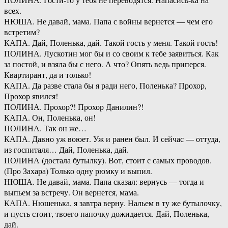
всех.
НЮША. Не давай, мама. Папа с войны вернется — чем его
встретим?
КАПА. Дай, Поленька, дай. Такой гость у меня. Такой гость!
ПОЛИНА. Лускотин мог бы и со своим к тебе заявиться. Как
за постой, и взяла бы с него. А что? Опять ведь приперся.
Квартирант, да и только!
КАПА. Да разве стала бы я ради него, Поленька? Прохор,
Прохор явился!
ПОЛИНА. Прохор?! Прохор Данилин?!
КАПА. Он, Поленька, он!
ПОЛИНА. Так он же…
КАПА. Давно уж воюет. Уж и ранен был. И сейчас — оттуда,
из госпиталя… Дай, Поленька, дай.
ПОЛИНА (достала бутылку). Вот, стоит с самых проводов.
(Про Захара) Только одну рюмку и выпил.
НЮША. Не давай, мама. Папа сказал: вернусь — тогда и
выпьем за встречу. Он вернется, мама.
КАПА. Нюшенька, я завтра верну. Нальем в ту же бутылочку,
и пусть стоит, твоего папочку дожидается. Дай, Поленька,
дай.