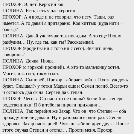
ПРОХОР. Э, нет. Керосин юк.
ПОЛИНА. Есть, есть у нас керосин.
ПРОХОР. А я вроде и не говорил, что нету. Тащи, раз
имеется. А то давай я притараню. Коя киттык (куда идти –
башк.)?
ПОЛИНА. Давай уж лучше так посидим. А то еще Нюшу
разбудим… Ну, где ты, как ты? Рассказывай.
ПРОХОР (вроде бы ни с того ни с сего). Значит, дочь,
говоришь?
ПОЛИНА. Дочка. Нюша.
ПРОХОР (с горькой иронией). А хто-то мальчонку хотел.
Могет, и я: сын, токмо сын.
ПОЛИНА. Сыновей, Прохор, забирает война. Пусть уж дочь
будет. Слышал?- у тетки Марьи еще и Семен погиб. Всего-то
и осталось два сына: Сергей да Степан.
ПРОХОР. Чего за Степана-то не пошла? Были б мы теперь
родственники. Я б к тебе на пироги приходил…
ПОЛИНА. Так перебил же Захар. Что он, что Степан — оба
проходу мне не давали. Ну и разорались один раз. Степан
здоровее, Захар настырней. Чуть не забили друг друга. После
этого случая Степан и отстал… Прости меня, Прохор.