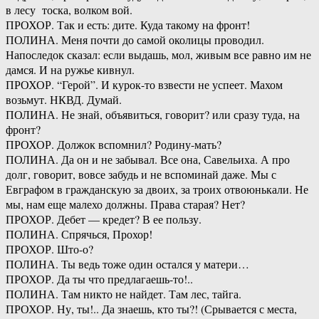
в лесу тоска, волком вой.
ПРОХОР. Так и есть: дите. Куда такому на фронт!
ПОЛИНА. Меня почти до самой околицы проводил.
Напоследок сказал: если выдашь, мол, живым все равно им не
дамся. И на ружье кивнул.
ПРОХОР. “Герой”. И курок-то взвести не успеет. Махом
возьмут. НКВД. Думай.
ПОЛИНА. Не знай, объявиться, говорит? или сразу туда, на
фронт?
ПРОХОР. Должок вспомнил? Родину-мать?
ПОЛИНА. Да он и не забывал. Все она, Савельиха. А про
долг, говорит, вовсе забудь и не вспоминай даже. Мы с
Евграфом в гражданскую за двоих, за троих отвоюнькали. Не
мы, нам еще малехо должны. Права старая? Нет?
ПРОХОР. Дебет — кредет? В ее пользу.
ПОЛИНА. Спрячься, Прохор!
ПРОХОР. Што-о?
ПОЛИНА. Ты ведь тоже один остался у матери…
ПРОХОР. Да ты что предлагаешь-то!..
ПОЛИНА. Там никто не найдет. Там лес, тайга.
ПРОХОР. Ну, ты!.. Да знаешь, кто ты?! (Срывается с места,