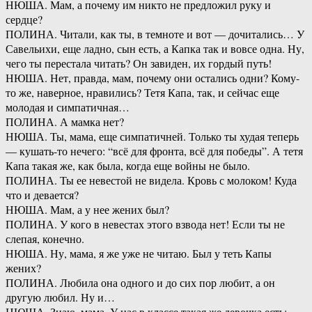
НЮША. Мам, а почему им никто не предложил руку и
сердце?
ПОЛИНА. Читали, как ты, в темноте и вот — дочитались… У
Савельихи, еще ладно, сын есть, а Капка так и вовсе одна. Ну,
чего ты перестала читать? Он завиден, их гордый путь!
НЮША. Нет, правда, мам, почему они остались одни? Кому-
то же, наверное, нравились? Тетя Капа, так, и сейчас еще
молодая и симпатичная…
ПОЛИНА. А мамка нет?
НЮША. Ты, мама, еще симпатичней. Только ты худая теперь
— кушать-то нечего: “всё для фронта, всё для победы”. А тетя
Капа такая же, как была, когда еще войны не было.
ПОЛИНА. Ты ее невестой не видела. Кровь с молоком! Куда
что и девается?
НЮША. Мам, а у нее жених был?
ПОЛИНА. У кого в невестах этого взвода нет! Если ты не
слепая, конечно.
НЮША. Ну, мама, я же уже не читаю. Был у теть Капы
жених?
ПОЛИНА. Любила она одного и до сих пор любит, а он
другую любил. Ну и…
НЮША. Знаю, мама. У нас в классе такая же девочка есть: