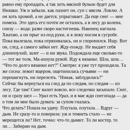
равно ему пропадать, а так хоть мясной бульон будет для
Нюшки. Уж и забыли, как пахнет он, суп с мясом. Ловлю. А
он хоть хромой, а не дается, упрыгивает. Да еще снег — мне
помеха. Это здесь его почти не осталось, а в лесу до колена,
снизу — вода: разве скоро настигнешь. Наконец нагнала.
Хватаю, а он прыг из-под руки, и я лежу носом в сугробе.
Пока вылезала, пока отряхивалась, он и схоронился. Ищу. Вот
он, след, а самого зайки нет. Жду-пожду. Не выдает себя
длинноухий, залег — и ни звука. Подождала еще сколько-то
— тот же толк. Ма-ахнула рукой. Иду к вязанке. Шла, шла…
“Что-то долго вязанки нет?” Смотрю: я уже тут проходила. Та
же сосна: лежит ящером, ощетинилась сучьями — ни
перешагнуть, ни перелезть. “Никак, заблудилась?”
Сейчас бы вернуться на след да по следам, по следам — из
лесу. Где там! Снег валит вовсю, все следочки засыпало. Снег,
он и сразу шел — Урал есть Урал, и в мае жди снегопада — да
о том ли мне было думать: за супом гналась.
Что делать? Пошла на удачу. Плутала, плутала… Вдруг —
дым. Не сразу-то и поверила: уж и темнеть стало — не
мерещится ли? Нет, точно: что-то дымит. То ли костер, то
ли… Забираю на дым.