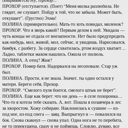
ПРОХОР (отступается). (Поет) “Меня милка разлюбила. Не
глядит, не слушает. Пойду к той, что не забыла. Может быть,
откушает”. (Грустно) Эхма!
ПОЛИНА (примирительно). Мать-то хоть повидал, миленок?
ПРОХОР. Что я зверь какой? Первым делом к ней. Увидала —
чуть концы не отдала от внезапности. Нет было предупредить
как-нибудь, мол, живой, мол, сейчас, и увидишь. Нарисовался,
бамбук, с разбегу. За сердце схватилась, ртом воздух хватает…
Ладно, таблетки махом нашлись. Ожила от пилюль.
ПОЛИНА. А отец? Жив?
ПРОХОР. Помер батя. Надорвался на лесоповале. Стар уж
был.
ПОЛИНА. Прости, я не знала. Значит, ты один остался у
матери. Береги себя, Прохор.
ПРОХОР. “Смелого пуля боится, смелого штык не берет”.
ПОЛИНА. Еще как берет: что ни день — в селе похоронка…
Что-то я хотела тебе сказать. А, вот. Пошла я позавчера в лес
за хворостом. Хожу собираю. Наклонилась к сушине — из-
под нее, из-под снега — заяц. Выпрыгнул и — повалился на
бок. Снова скакнул — снова упал. Одна нога не то перебита,
не то перекушена, сразу и не поймешь. Словлю, думаю, все