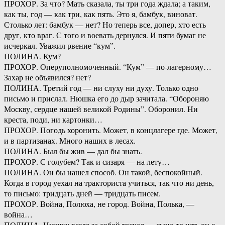
ПРОХОР. За что? Мать сказала, ты три года ждала; а таким,
как ты, год — как три, как пять. Это я, бамбук, виноват.
Столько лет: бамбук — нет? Но теперь все, допер, хто есть
друг, кто враг. С того и воевать дернулся. И пяти бумаг не
исчеркал. Уважил рвение “кум”.
ПОЛИНА. Кум?
ПРОХОР. Оперуполномоченный. “Кум” — по-лагерному…
Захар не объявился? нет?
ПОЛИНА. Третий год — ни слуху ни духу. Только одно
письмо и прислал. Нюшка его до дыр зачитала. “Обороняю
Москву, сердце нашей великой Родины”. Оборонил. Ни
креста, поди, ни картонки…
ПРОХОР. Погодь хоронить. Может, в концлагере где. Может,
и в партизанах. Много наших в лесах.
ПОЛИНА. Был бы жив — дал бы знать.
ПРОХОР. С голубем? Так и сизаря — на лету…
ПОЛИНА. Он бы нашел способ. Он такой, беспокойный.
Когда в город уехал на тракториста учиться, так что ни день,
то письмо: тридцать дней — тридцать писем.
ПРОХОР. Война, Полюха, не город. Война, Полька, —
война…
ПОЛИНА. Нюшку везде за собой таскал — сына-то нет, он с