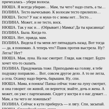
причесалась – убери волосы.
НЮША. Я всегда убираю… Мам, ты чего? надо спать, а ты…
ПОЛИНА. Тесто вычесываю. К волосам тесто прилипло…
НЮША. Тесто? У нас и муки-то с зимы нет…Тесто…
ПОЛИНА. Может, и не тесто, воск.
НЮША. Так у нас и… (Обрывает.) Мамка! Да ты красавица!
ПОЛИНА. Была. Когда-то.
НЮША. Нет, правда, мам.
ПОЛИНА. Видела б ты меня лет пятнадцать назад. Вот тогда
— да, я понимаю. А теперь что? Пшик против выстрела. Ну?
Легла? Нет?
НЮША. Мам, луна. На нас смотрит. Гляди, как глядит. Будто
хочет что-то сказать.
ПОЛИНА. Придумаешь тоже. Приподыми-ка голову, я тебе
подушку поправлю… Вот, совсем другое дело. А то не легла,
а села. Осанку надо беречь, барышня. Ну, спи.
НЮША. Мама, я поняла! Папка сейчас тоже на луну смотрит,
и она говорит: он живой, он вернется; знайте, дочь и жена. А
может, он уже с партизанами. Сидит у костра и о нас думает…
Мам, а ты чего не ложишься?
ПОЛИНА. Сейчас в кути приберусь — и лягу. Спи, засыпай.
НЮША. Спокойной ночи, мама.