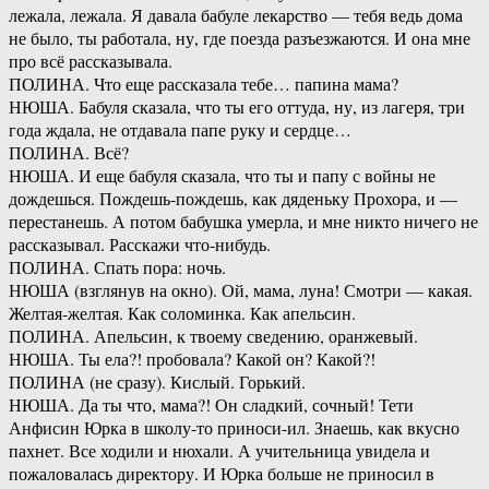
лежала, лежала. Я давала бабуле лекарство — тебя ведь дома
не было, ты работала, ну, где поезда разъезжаются. И она мне
про всё рассказывала.
ПОЛИНА. Что еще рассказала тебе… папина мама?
НЮША. Бабуля сказала, что ты его оттуда, ну, из лагеря, три
года ждала, не отдавала папе руку и сердце…
ПОЛИНА. Всё?
НЮША. И еще бабуля сказала, что ты и папу с войны не
дождешься. Пождешь-пождешь, как дяденьку Прохора, и —
перестанешь. А потом бабушка умерла, и мне никто ничего не
рассказывал. Расскажи что-нибудь.
ПОЛИНА. Спать пора: ночь.
НЮША (взглянув на окно). Ой, мама, луна! Смотри — какая.
Желтая-желтая. Как соломинка. Как апельсин.
ПОЛИНА. Апельсин, к твоему сведению, оранжевый.
НЮША. Ты ела?! пробовала? Какой он? Какой?!
ПОЛИНА (не сразу). Кислый. Горький.
НЮША. Да ты что, мама?! Он сладкий, сочный! Тети
Анфисин Юрка в школу-то приноси-ил. Знаешь, как вкусно
пахнет. Все ходили и нюхали. А учительница увидела и
пожаловалась директору. И Юрка больше не приносил в