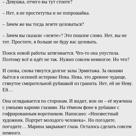
– Девушка, отчего вы тут стоите?
– Нет, я не проститутка и не попрошайка.
– Зачем же вы тогда лезете целоваться?
– Зачем вы сказали «лезете»? Это пошлое слово. Нет, вы не
тот. Простите, я больше не буду вас целовать.
Поиск новой работы затягивается. Что-то она упустила.
Поэтому всё и идёт не так. Нужно совсем немногое. Но что?
И снова, снова тянутся долгие залы Эрмитажа. За окнами
бьётся в осенней истерике Нева. Нева, это древнее чудище,
стянутое смирительной рубашкой из гранита. Нет, ей не Неву.
Ей…
Она оглядывается по сторонам. И видит, вон он – её мужчина
с умными карими глазами. На тёмном фоне в рубашке с
гофрированным воротником. Написано: «Неизвестный
художник. Портрет молодого человека». Но погодите,
погодите… Марина закрывает глаза. Осталось сделать совсем
немного.