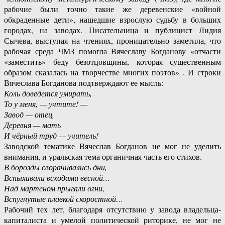
рабочие были точно такие же деревенские «войной
обкраденные дети», нашедшие взрослую судьбу в больших
городах, на заводах. Писательница и публицист Лидия
Сычева, выступая на чтениях, проницательно заметила, что
рабочая среда ЧМЗ помогла Вячеславу Богданову «отчасти
«заместить» беду безотцовщины, которая существенным
образом сказалась на творчестве многих поэтов» . И строки
Вячеслава Богданова подтверждают ее мысль:
Коль доведется умирать,
То у меня, — учтите! —
Завод — отец,
Деревня — мать
И чёрный труд — учитель!
Заводской тематике Вячеслав Богданов не мог не уделить
внимания, и уральская тема органичная часть его стихов.
В борозды сворачивались дни,
Вспыхивали всходами весной…
Над мартеном прыгали огни,
Вспугнутые плавкой скоростной…
Рабочий тех лет, благодаря отсутствию у завода владельца-
капиталиста и умелой политической риторике, не мог не