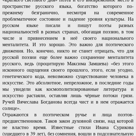
пространстве русского языка, богатство которого по-
прежнему безгранично, несмотря на современное
проблематичное состояние и падение уровня культуры. На
русском языке писали и пишут поэты разных
национальностей в разных странах, обогащая поэзию, в том
числе и привнесением в неё своего национального
менталитета. И это хорошо. Это важно для поэтического
движения. Но, конечно, никто не станет отрицать, что для
русской поэзии еще более важно сохранение менталитета
русского, ведь (процитирую Максима Замшева) «без этого
исконного ощущения своего прошлого, этого, если угодно,
генетического кода, невозможно существование человека в
искусстве. Это абсолютное, непреложное, в последние годы
мы увидели как космополитизированные литература и
искусство растаяли, оставляя лишь чёрные потоки грязи.
Ручей Вячеслава Богданова всегда чист и в нем отражается
солнце».
Отражаются в поэтическом ручье и лица поэтов-
предшественников. Таков закон духовной связи, над которой
не властно время. Известные стихи Ивана Сурикова
(ушедшего в 39 лет), без сомнения, вошли в подсознательную