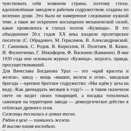
чувствовать себя хозяином страны, поэтому стихи,
вдохновлённые заводом и рабочим содружеством, созданы по
велению души. Это было не намеренное следование нужной
теме, а такое же искреннее восхищение механической силой,
какое проявлялось в стихах поэтов «Кузницы». В это
объединение 20-х годов ХХ века входили пролетарские
писатели (С. Обрадович, М. Герасимов, В. Александровский,
Г. Санников, С. Родов, В. Кириллов, Н. Полетаев, В. Казин,
И. Филипченко, Г. Никифоров, Ф. Васюнин (Каманин). В мае
1920 года они основали журнал «Кузница», недолго, правда,
просуществовавший.
Для Вячеслава Богданова Урал — это «край красоты и
железа», завод – мощь «машин, железа и огня», заводская
бригада —крепкое братское содружество: «Мы идём у цеха на
виду, /Как двенадцать месяцев в году!» — в таком сказочном
свете он видит своих товарищей, а посадка тополиных
саженцев на территории завода — демиургическое действо в
отблесках древнего огня.
Саженцы теснились в лунках тесно.
Рядом в цехе — плавилось железо.
И высоко пламя восходило,