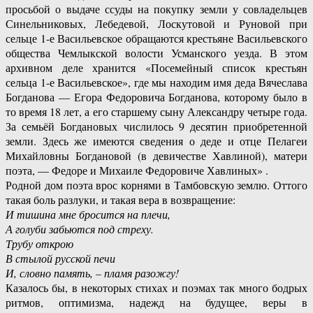
просьбой о выдаче ссуды на покупку земли у совладельцев
Синельниковых, Лебедевой, Лоскутовой и Руновой при
сельце 1-е Васильевское обращаются крестьяне Васильевского
общества Чемлыкской волости Усманского уезда. В этом
архивном деле хранится «Посемейный список крестьян
сельца 1-е Васильевское», где мы находим имя деда Вячеслава
Богданова — Егора Федоровича Богданова, которому было в
то время 18 лет, а его старшему сыну Александру четыре года.
За семьёй Богдановых числилось 9 десятин приобретенной
земли. Здесь же имеются сведения о деде и отце Пелагеи
Михайловны Богдановой (в девичестве Хавлиной), матери
поэта, — Федоре и Михаиле Федоровиче Хавлиных» .
Родной дом поэта врос корнями в Тамбовскую землю. Оттого
такая боль разлуки, и такая вера в возвращение:
И тишина мне бросится на плечи,
А голуби забьются под стреху.
Трубу открою
В стылой русской печи
И, словно память, – пламя разожгу!
Казалось бы, в некоторых стихах и поэмах так много бодрых
ритмов, оптимизма, надежд на будущее, веры в