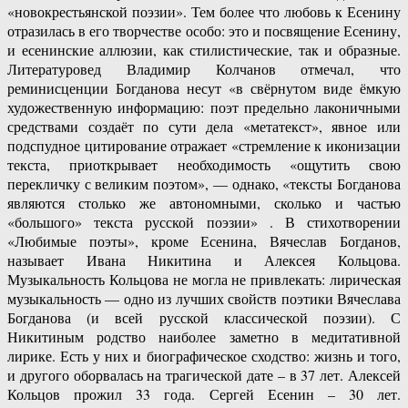
«новокрестьянской поэзии». Тем более что любовь к Есенину
отразилась в его творчестве особо: это и посвящение Есенину,
и есенинские аллюзии, как стилистические, так и образные.
Литературовед Владимир Колчанов отмечал, что
реминисценции Богданова несут «в свёрнутом виде ёмкую
художественную информацию: поэт предельно лаконичными
средствами создаёт по сути дела «метатекст», явное или
подспудное цитирование отражает «стремление к иконизации
текста, приоткрывает необходимость «ощутить свою
перекличку с великим поэтом», — однако, «тексты Богданова
являются столько же автономными, сколько и частью
«большого» текста русской поэзии» . В стихотворении
«Любимые поэты», кроме Есенина, Вячеслав Богданов,
называет Ивана Никитина и Алексея Кольцова.
Музыкальность Кольцова не могла не привлекать: лирическая
музыкальность — одно из лучших свойств поэтики Вячеслава
Богданова (и всей русской классической поэзии). С
Никитиным родство наиболее заметно в медитативной
лирике. Есть у них и биографическое сходство: жизнь и того,
и другого оборвалась на трагической дате – в 37 лет. Алексей
Кольцов прожил 33 года. Сергей Есенин – 30 лет.