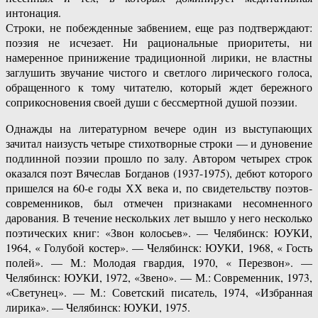
интонация.
Строки, не побежденные забвением, еще раз подтверждают:
поэзия не исчезает. Ни рациональные приоритеты, ни
намеренное принижение традиционной лирики, не властны
заглушить звучание чистого и светлого лирического голоса,
обращенного к тому читателю, который ждет бережного
соприкосновения своей души с бессмертной душой поэзии.
Однажды на литературном вечере один из выступающих
зачитал наизусть четыре стихотворные строки — и дуновение
подлинной поэзии прошло по залу. Автором четырех строк
оказался поэт Вячеслав Богданов (1937-1975), дебют которого
пришелся на 60-е годы ХХ века и, по свидетельству поэтов-
современников, был отмечен признаками несомненного
дарования. В течение нескольких лет вышло у него несколько
поэтических книг: «Звон колосьев». — Челябинск: ЮУКИ,
1964, « Голубой костер». — Челябинск: ЮУКИ, 1968, « Гость
полей». — М.: Молодая гвардия, 1970, « Перезвон». —
Челябинск: ЮУКИ, 1972, «Звено». — М.: Современник, 1973,
«Светунец». — М.: Советский писатель, 1974, «Избранная
лирика». — Челябинск: ЮУКИ, 1975.