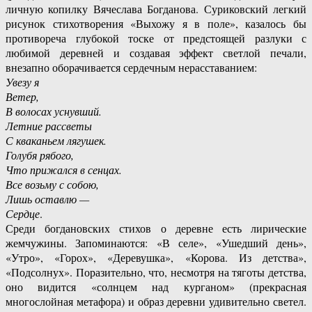
личную копилку Вячеслава Богданова. Суриковский легкий
рисунок стихотворения «Выхожу я в поле», казалось бы
противореча глубокой тоске от предстоящей разлуки с
любимой деревней и создавая эффект светлой печали,
внезапно оборачивается сердечным нерасставанием:
Увезу я
Ветер,
В волосах уснувший.
Летние рассветы
С кваканьем лягушек.
Голубя рябого,
Что прижался в сенцах.
Все возьму с собою,
Лишь оставлю —
Сердце
.
Среди богдановских стихов о деревне есть лирические
жемчужины. Запоминаются: «В селе», «Ушедший день»,
«Утро», «Горох», «Деревушка», «Корова. Из детства»,
«Подсолнух». Поразительно, что, несмотря на тяготы детства,
оно видится «солнцем над курганом» (прекрасная
многослойная метафора) и образ деревни удивительно светел.