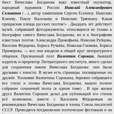
бюст Вячеслава Богданова ваял известный скульптор,
народный художник России
Николай
Александрович
Селиванов
(…), автор памятников Сергею Есенину, Николаю
Клюеву, Павлу Васильеву и Николаю Тряпкину. Какая
прекрасная плеяда русских поэтов!» . Двадцать лет действует
музей, собравший фотодокументы, относящиеся не только к
биографии самого Вячеслава Богданова, но и к биографиям
известных поэтов: Александра Прокофьева, Николая Рубцова,
Василия Фёдорова, Бориса Ручьёва, Николая Глазкова, Бориса
Примерова, — все они входили в общий круг литературного
общения. Признанный поэт
Валентин Сорокин
, бывший
издатель и проректор Литературного института, много сделал
для сохранения имени Вячеслава Богданова: они были
друзьями с юности. В музее есть страницы, посвященные их
дружбе. Усилиями Валентина Сорокина, бережно собравшего
все стихи и поэмы Вячеслава Богданова, вышло полное
собрание сочинений поэта (в одном томе) . И при жизни
друга Валентин Сорокин делал для публикаций его стихов
всё возможное, вместе с Василием Фёдоровым он
рекомендовал Вячеслава Богданова в члены Союза писателей
СССР. Проводятся богдановские поэтические фестивали и на