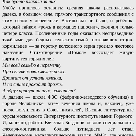
Как будто плакала за них
Учёбу пришлось оставить: средняя школа располагалась
далеко, в большом селе, прямого транспортного сообщения с
этим селом у деревеньки Васильевки не было, и ребёнок,
который тайком «рожь в карманах наносил», окончил только
четыре класса. Послевоенные годы оказались несправедливо
тяжёлыми для бедных сельских семей, потерявших отцов-
кормильцев — за горстку колхозного зерна грозило жестокое
наказание. Стихотворение «Помол» воссоздает живую
картину тех горьких лет:
Мы всей семьёю в переменку
При свечке молча мелем рожь.
Дрожат от устали коленки,
И по спине проходит дрожь:
А вдруг придут на шум, захватят?..
А дальше — школа ФЗО (фабрично-заводского обучения) в
городе Челябинске, затем вечерняя школа и, наконец, уже
после вступления в Союз писателей, Высшие литературные
курсы московского Литературного института имени Горького.
И, конечно, работа. Вячеслав Богданов, освоив специальность
слесаря-монтажника, больше пятнадцати лет отдал
Челябинскому металлургическому заводу (ЧМЗ), где многие