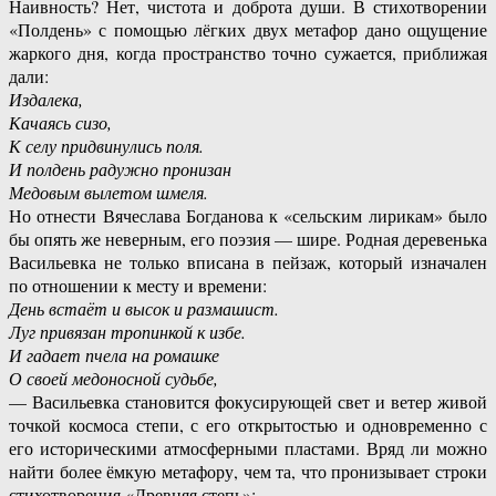
Наивность? Нет, чистота и доброта души. В стихотворении
«Полдень» с помощью лёгких двух метафор дано ощущение
жаркого дня, когда пространство точно сужается, приближая
дали:
Издалека,
Качаясь сизо,
К селу придвинулись поля.
И полдень радужно пронизан
Медовым вылетом шмеля.
Но отнести Вячеслава Богданова к «сельским лирикам» было
бы опять же неверным, его поэзия — шире. Родная деревенька
Васильевка не только вписана в пейзаж, который изначален
по отношении к месту и времени:
День встаёт и высок и размашист.
Луг привязан тропинкой к избе.
И гадает пчела на ромашке
О своей медоносной судьбе,
— Васильевка становится фокусирующей свет и ветер живой
точкой космоса степи, с его открытостью и одновременно с
его историческими атмосферными пластами. Вряд ли можно
найти более ёмкую метафору, чем та, что пронизывает строки
стихотворения «Древняя степь»: