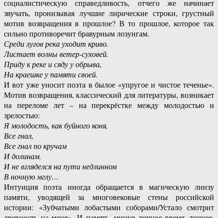
социалистическую справедливость, отчего же начинает
звучать, пронизывая лучшие лирические строки, грустный
мотив возвращения в прошлое? В то прошлое, которое так
сильно противоречит бравурным лозунгам.
Среди лугов река уходит криво.
Листает волны ветер-суховей.
Приду к реке и сяду у обрыва,
На краешке у памяти своей.
И вот уже уносит поэта в былое «упругое и чистое теченье».
Мотив возвращения, классический для литературы, возникает
на переломе лет – на перекрёстке между молодостью и
зрелостью:
Я молодость, как буйного коня,
Все гнал,
Все гнал по кручам
И долинам.
И не вгляделся на пути недлинном
В ночную мглу…
Интуиция поэта иногда обращается в магическую линзу
памяти, уводящей за многовековые стены российской
истории: «Зубчатыми лобастыми соборами/Устало смотрит
древность на меня». И память, минуя личное время, точнее,