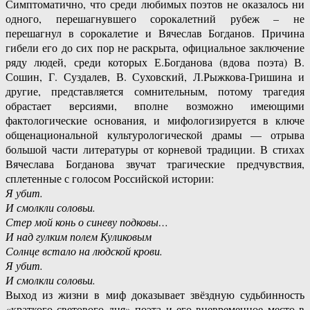
Симптоматично, что среди любимых поэтов не оказалось ни
одного, перешагнувшего сорокалетний рубеж – не
перешагнул в сорокалетие и Вячеслав Богданов. Причина
гибели его до сих пор не раскрыта, официальное заключение
ряду людей, среди которых Е.Богданова (вдова поэта) В.
Сошин, Г. Суздалев, В. Суховский, Л.Рыжкова-Гришина и
другие, представляется сомнительным, потому трагедия
обрастает версиями, вполне возможно имеющими
фактологические основания, и мифологизируется в ключе
общенациональной культурологической драмы — отрыва
большой части литературы от корневой традиции. В стихах
Вячеслава Богданова звучат трагические предчувствия,
сплетенные с голосом Российской истории:
Я убит.
И смолкли соловьи.
Стер мой конь о синеву подковы…
И над гулким полем Куликовым
Солнце встало на людской крови.
Я убит.
И смолкли соловьи.
Выход из жизни в миф доказывает звёздную судьбинность
«краткого светового дня» поэта и его вневременное место в