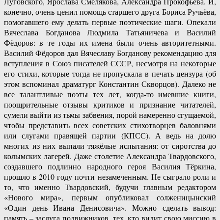
Луговского, Ярослава Смелякова, Александра Прокофьева. И,
конечно, очень ценил помощь старшего друга Бориса Ручьёва,
помогавшего ему делать первые поэтические шаги. Опекали
Вячеслава Богданова Людмила Татьяничева и Василий
Фёдоров: в те годы их имена были очень авторитетными.
Василий Фёдоров дал Вячеславу Богданову рекомендацию для
вступления в Союз писателей СССР, несмотря на некоторые
его стихи, которые тогда не пропускала в печать цензура (об
этом вспоминал драматург Константин Скворцов). Далеко не
все талантливые поэты тех лет, когда-то имевшие книги,
поощрительные отзывы критиков и признание читателей,
сумели выйти из тьмы забвения, порой намеренно сгущаемой,
чтобы представить всех советских стихотворцев баловнями
или слугами правящей партии (КПСС). А ведь на долю
многих из них выпали тяжёлые испытания: от сиротства до
колымских лагерей. Даже столетие Александра Твардовского,
создавшего подлинно народного героя Василия Тёркина,
прошло в 2010 году почти незамеченным. Не сыграло роли и
то, что именно Твардовский, будучи главным редактором
«Нового мира», первым опубликовал солженицынский
«Один день Ивана Денисовича». Можно сделать вывод:
память – заслуга подвижников, тех, кто видит свою миссию в