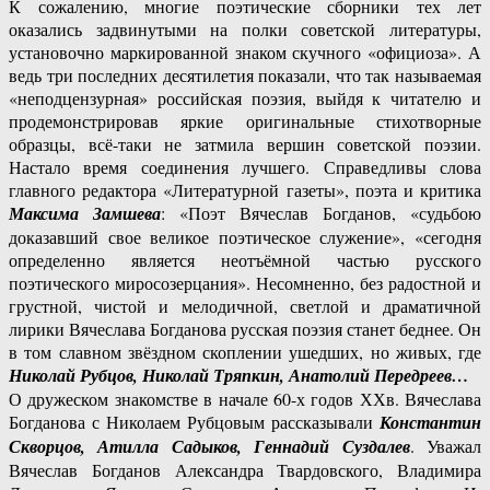
К сожалению, многие поэтические сборники тех лет
оказались задвинутыми на полки советской литературы,
установочно маркированной знаком скучного «официоза». А
ведь три последних десятилетия показали, что так называемая
«неподцензурная» российская поэзия, выйдя к читателю и
продемонстрировав яркие оригинальные стихотворные
образцы, всё-таки не затмила вершин советской поэзии.
Настало время соединения лучшего. Справедливы слова
главного редактора «Литературной газеты», поэта и критика
Максима
Замшева
: «Поэт Вячеслав Богданов, «судьбою
доказавший свое великое поэтическое служение», «сегодня
определенно является неотъёмной частью русского
поэтического миросозерцания». Несомненно, без радостной и
грустной, чистой и мелодичной, светлой и драматичной
лирики Вячеслава Богданова русская поэзия станет беднее. Он
в том славном звёздном скоплении ушедших, но живых, где
Николай Рубцов, Николай Тряпкин, Анатолий Передреев…
О дружеском знакомстве в начале 60-х годов ХХв. Вячеслава
Богданова с Николаем Рубцовым рассказывали
Константин
Скворцов, Атилла Садыков, Геннадий Суздалев
. Уважал
Вячеслав Богданов Александра Твардовского, Владимира