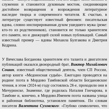
служении и становится духовным мостом, соединяющим
достойное возвращения и возрождения литературное
наследие творца и современного читателя. К счастью, в
литературе существует известный феномен: писательская
вдова, словно инспирированная духом ушедшего мужа (реже:
кто-то из родственников), становится не только хранителем
его памяти, но и движущей силой новых публикаций. Самый
известный пример — вдовы Михаила Булгакова и Дмитрия
Кедрина.
У Вячеслава Богданова хранителем его таланта и двигателем
публикаций оказался двоюродный брат,
Виктор Михайлович
Сошин
, известный общественный деятель, член СП России,
автор книги «Медоносная судьба». Ежегодно проводятся на
родине поэта в Мордово Тамбовской области Богдановские
чтения, в этом (2024-м) году состоялись 28-е, проходили они в
Мичуринске, Знаменке, где родилась Наталия Гончарова, в
Тамбове и, конечно, в Мордово.Именем поэта названы улица
и районная библиотека, установлен памятник. По словам
писателя
Валентина Суховского
: «Глубоко символично, что