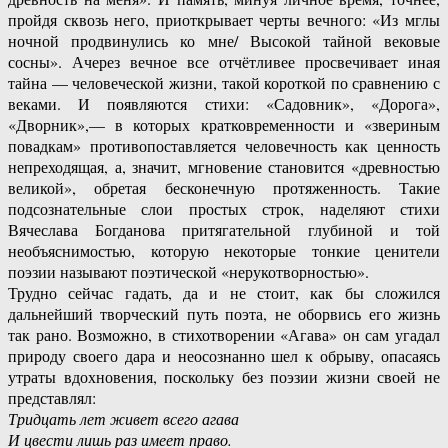
пройдя сквозь него, приоткрывает черты вечного: «Из мглы
ночной продвинулись ко мне/ Высокой тайной вековые
сосны». Ачерез вечное все отчётливее просвечивает иная
тайна — человеческой жизни, такой короткой по сравнению с
веками. И появляются стихи: «Садовник», «Дорога»,
«Дворник»,— в которых кратковременности и «звериным
повадкам» противопоставляется человечность как ценность
непреходящая, а, значит, мгновение становится «древностью
великой», обретая бесконечную протяженность. Такие
подсознательные слои простых строк, наделяют стихи
Вячеслава Богданова притягательной глубиной и той
необъяснимостью, которую некоторые тонкие ценители
поэзии называют поэтической «нерукотворностью».
Трудно сейчас гадать, да и не стоит, как бы сложился
дальнейший творческий путь поэта, не оборвись его жизнь
так рано. Возможно, в стихотворении «Агава» он сам угадал
природу своего дара и неосознанно шел к обрыву, опасаясь
утраты вдохновения, поскольку без поэзии жизни своей не
представлял:
Тридцать лет живет всего агава
И цвести лишь раз имеет право.