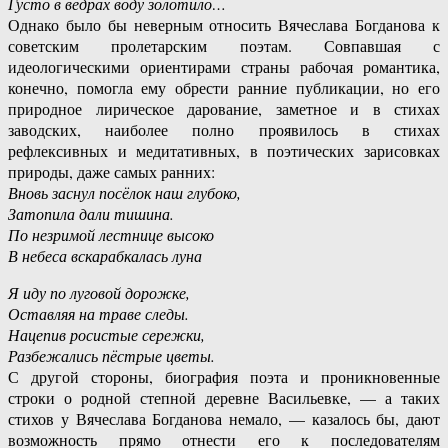
Густо в ведрах воду золотило…
Однако было бы неверным относить Вячеслава Богданова к
советским пролетарским поэтам. Совпавшая с
идеологическими ориентирами страны рабочая романтика,
конечно, помогла ему обрести ранние публикации, но его
природное лирическое дарование, заметное и в стихах
заводских, наиболее полно проявилось в стихах
рефлексивных и медитативных, в поэтических зарисовках
природы, даже самых ранних:
Вновь заснул посёлок наш глубоко,
Затопила дали тишина.
По незримой лестнице высоко
В небеса вскарабкалась луна
Я иду по луговой дорожке,
Оставляя на траве следы.
Нацепив росистые сережки,
Разбежались пёстрые цветы.
С другой стороны, биография поэта и проникновенные
строки о родной степной деревне Васильевке, — а таких
стихов у Вячеслава Богданова немало, — казалось бы, дают
возможность прямо отнести его к последователям