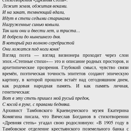
Лежит земля, обжитая веками.
И на закат, темнеющий вдали,
Идут в степи седыми стариками
Нагруженные синью ковыли.
Так шли они и двести лет, и триста…
И добрели до нынешнего дня.
В который раз волною серебристой
Они ложатся под ноги коня!
Взгляд поэта — взгляд визионера проходит через слои
эпох.«Степные стихи»— это и описание родных просторов, и
архетипические прозрения. Глубокий смысл, чувство связи
времён, поэтическая точность эпитетов создают эпическую
картину, в которой прошлое встаёт над сегодняшним днем,
как родовая народная память. И как память личная,
генетическая:
Вот в эту степь пришел мой русый предок,
С косой в руке, с правами бедняка.
Архивист Тамбовского Краеведческого музея Екатерина
Комягина писала, что Вячеслав Богданов в стихотворении
«Древняя степь» угадал свою родословную: «В 1905 году в
Тамбовское отделение крестьянского поземельного банка с