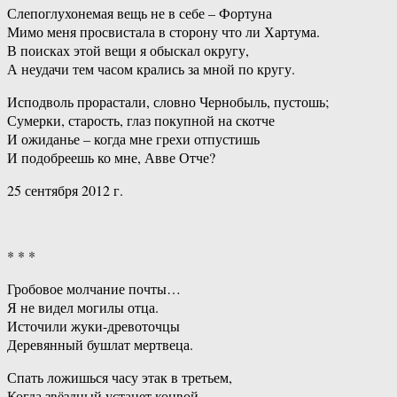
Слепоглухонемая вещь не в себе – Фортуна
Мимо меня просвистала в сторону что ли Хартума.
В поисках этой вещи я обыскал округу,
А неудачи тем часом крались за мной по кругу.
Исподволь прорастали, словно Чернобыль, пустошь;
Сумерки, старость, глаз покупной на скотче
И ожиданье – когда мне грехи отпустишь
И подобреешь ко мне, Авве Отче?
25 сентября 2012 г.
* * *
Гробовое молчание почты…
Я не видел могилы отца.
Источили жуки-древоточцы
Деревянный бушлат мертвеца.
Спать ложишься часу этак в третьем,
Когда звёздный устанет конвой