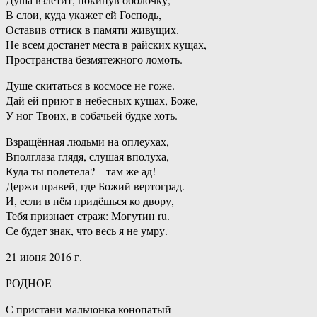
В слои, куда укажет ей Господь,
Оставив оттиск в памяти живущих.
Не всем достанет места в райских кущах,
Пространства безмятежного ломоть.
Душе скитаться в космосе не гоже.
Дай ей приют в небесных кущах, Боже,
У ног Твоих, в собачьей будке хоть.
Взращённая людьми на оплеухах,
Вполглаза глядя, слушая вполуха,
Куда ты полетела? – там же ад!
Держи правей, где Божий вертоград.
И, если в нём придёшься ко двору,
Тебя признает страж: Могутин ru.
Се будет знак, что весь я не умру.
21 июня 2016 г.
РОДНОЕ
С пристани мальчонка конопатый