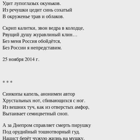
Удит лупоглазых окуньков.
Из речушки цедит синь сохатый
В окруженье трав и облаков.
Скрип калитки, звон ведра в колодце,
Рвущий душу журавлиный клин…
Без меня Россия обойдётся,
Без России я непредставим.
25 ноября 2014 г.
* * *
Синкопы капель, анонимен автор
Хрустальных нот, сбивающихся с ног.
Из вешних туч, как из отверстых амфор,
Вытаивает семицветный сноп.
А за Днепром справляет смерть пирушку
Под орудийный тошнотворный гуд.
Нацист берёт чужую жизнь на мушку,