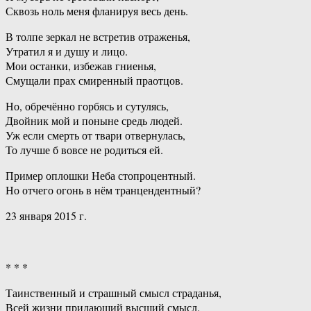
Сквозь ноль меня фланируя весь день.
В толпе зеркал не встретив отраженья,
Утратил я и душу и лицо.
Мои останки, избежав гниенья,
Смущали прах смиренный праотцов.
Но, обречённо горбясь и сутулясь,
Двойник мой и поныне средь людей.
Уж если смерть от твари отвернулась,
То лучше б вовсе не родиться ей.
Пример оплошки Неба стопроцентный.
Но отчего огонь в нём транцендентный?
23 января 2015 г.
* * *
Таинственный и страшный смысл страданья,
Всей жизни придающий высший смысл.