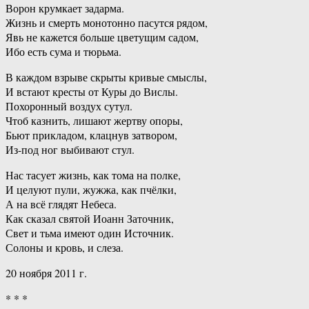
Ворон крумкает задарма.
Жизнь и смерть монотонно пасутся рядом,
Явь не кажется больше цветущим садом,
Ибо есть сума и тюрьма.
В каждом взрыве скрыты кривые смыслы,
И встают кресты от Куры до Вислы.
Похоронный воздух сутул.
Чтоб казнить, лишают жертву опоры,
Бьют прикладом, клацнув затвором,
Из-под ног выбивают стул.
Нас тасует жизнь, как тома на полке,
И целуют пули, жужжа, как пчёлки,
А на всё глядят Небеса.
Как сказал святой Иоанн Заточник,
Свет и тьма имеют один Источник.
Солоны и кровь, и слеза.
20 ноября 2011 г.
* * *