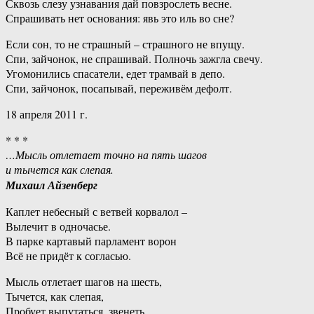
Сквозь слезу узнавания дай повзрослеть весне.
Спрашивать нет основания: явь это иль во сне?
Если сон, то не страшный – страшного не впущу.
Спи, зайчонок, не спрашивай. Полночь зажгла свечу.
Угомонились спасатели, едет трамвай в депо.
Спи, зайчонок, посапывай, переживём дефолт.
18 апреля 2011 г.
* * *
…Мысль отлетает точно на пять шагов
и тычется как слепая.
Михаил Айзенберг
Каплет небесный с ветвей корвалол –
Вылечит в одночасье.
В парке картавый парламент ворон
Всё не придёт к согласью.
Мысль отлетает шагов на шесть,
Тычется, как слепая,
Пробует выпутаться, звенеть,