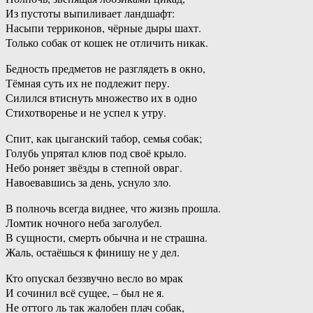
Из пустоты выпиливает ландшафт:
Насыпи терриконов, чёрные дыры шахт.
Только собак от кошек не отличить никак.
Бедность предметов не разглядеть в окно,
Тёмная суть их не подлежит перу.
Силился втиснуть множество их в одно
Стихотворенье и не успел к утру.
Спит, как цыганский табор, семья собак;
Голубь упрятал клюв под своё крыло.
Небо роняет звёзды в степной овраг.
Навоевавшись за день, уснуло зло.
В полночь всегда виднее, что жизнь прошла.
Ломтик ночного неба заголубел.
В сущности, смерть обычна и не страшна.
Жаль, остаёшься к финишу не у дел.
Кто опускал беззвучно весло во мрак
И сочинил всё сущее, – был не я.
Не оттого ль так жалобен плач собак,