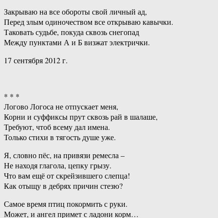
Закрываю на все обороты свой личный ад,
Перед злым одиночеством все открываю кавычки.
Таковать судьбе, покуда сквозь снегопад
Между пунктами А и Б визжат электрички.
17 сентября 2012 г.
* * *
Логово Логоса не отпускает меня,
Корни и суффиксы прут сквозь рай в шалаше,
Требуют, чтоб всему дал имена.
Только стихи в тягость душе уже.
Я, словно пёс, на привязи ремесла –
Не находя глагола, цепку грызу.
Что вам ещё от скрейзившего слепца!
Как отыщу в дебрях причин стезю?
Самое время птиц покормить с руки.
Может, и ангел примет с ладони корм…