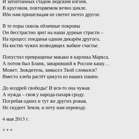
И затоптанных стадом людским изгоев,
В круговом, повторяемом вечно цикле,
Ибо нам пришельцам не светит ничто другое.
В те поры сквозь облачные покровы
Он бесстрастно зрит на наши дурные страсти –
На процесс поеданья одним дикарём другого,
На костях чужих возводящих зыбкое счастье.
Попустил превращенье макаки в карлика Маркса,
А потом был Бланк, заваривший в России кашу…
Может, Зиждитель, замысел Твой сломался?
Вместо хлеба растёт цикута из наших пашен.
До ноздрей свободы! И вся-то она чужая.
А нужда – своя у народа-пахаря сроду.
Погребая одних и тут же других рожая,
Не скудеет Земля, и нету нам переводу.
4 мая 2013 г.
* * *