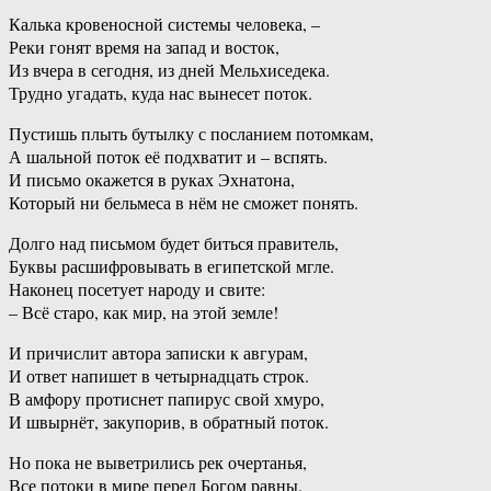
Калька кровеносной системы человека, –
Реки гонят время на запад и восток,
Из вчера в сегодня, из дней Мельхиседека.
Трудно угадать, куда нас вынесет поток.
Пустишь плыть бутылку с посланием потомкам,
А шальной поток её подхватит и – вспять.
И письмо окажется в руках Эхнатона,
Который ни бельмеса в нём не сможет понять.
Долго над письмом будет биться правитель,
Буквы расшифровывать в египетской мгле.
Наконец посетует народу и свите:
– Всё старо, как мир, на этой земле!
И причислит автора записки к авгурам,
И ответ напишет в четырнадцать строк.
В амфору протиснет папирус свой хмуро,
И швырнёт, закупорив, в обратный поток.
Но пока не выветрились рек очертанья,
Все потоки в мире перед Богом равны.