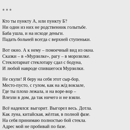
* * *
Кто ты пункту А, или пункту Б?
Ни один из них не родственник голытьбе.
Баба ушла, и на исходе деньги.
Падать больней всегда с верхней ступеньки.
Вот окно. А к нему – помоечный вид из окна.
Сказки – в «Мурзилке», рагу – в морозилке.
Стеклотариат стеклотару сдал с бодуна,
И любой навроде спившегося Мурзилки.
Не скули! Я беру на себя этот сыр-бор,
Место-пусто, с гулом, как на ж/д вокзале,
Где ты плохо лежала, и на воре-вор –
Влезли в дом, да так ничего и не взяли.
Всё надеялся: выгорит. Выгорел весь. Дотла.
Как луна, китайская, жёлтая, в полной фазе.
На себя принимаю полностью бой стекла.
Адрес мой не пробивай по базе.