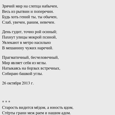
Зрячий мир на слепца набычен,
Весь из рытвин и поперечин.
Будь хоть гений ты, ты обычен,
Слаб, увечен, раним, невечен.
День гудит, точно рой осиный;
Пахнут улицы мокрой псиной,
Увлекают в метро насильно
В мешанину чужих наречий.
Прагматичный, бесчеловечный,
Мир являет себя из мглы.
Натыкаясь на борзых встречных,
Собираю башкой углы.
26 октября 2013 г.
* * *
Старость видится мёдом, а юность ядом,
Стёрты грани меж раем и нашим адом.