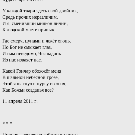
У каждой твари здесь свой двойник,
Средь прочих неразличим,
И я, сменивший мильон личин,
К людской маете привык,
Где смерч, цунами и жжёт огонь,
Но Бог не смыкает глаз,
И нам неведомо, Чья ладонь
Из нас изваяет нас.
Какой Гончар обожжёт меня
В шальной небесной грозе,
Чтоб я шагнул в пургу из огня,
Как Божьи созданья все?
11 апреля 2011 г.
* * *
Полночь, звенящая лобзиками цикад,