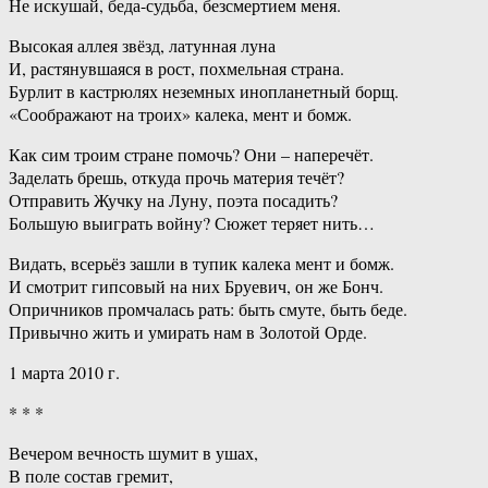
Не искушай, беда-судьба, безсмертием меня.
Высокая аллея звёзд, латунная луна
И, растянувшаяся в рост, похмельная страна.
Бурлит в кастрюлях неземных инопланетный борщ.
«Соображают на троих» калека, мент и бомж.
Как сим троим стране помочь? Они – наперечёт.
Заделать брешь, откуда прочь материя течёт?
Отправить Жучку на Луну, поэта посадить?
Большую выиграть войну? Сюжет теряет нить…
Видать, всерьёз зашли в тупик калека мент и бомж.
И смотрит гипсовый на них Бруевич, он же Бонч.
Опричников промчалась рать: быть смуте, быть беде.
Привычно жить и умирать нам в Золотой Орде.
1 марта 2010 г.
* * *
Вечером вечность шумит в ушах,
В поле состав гремит,