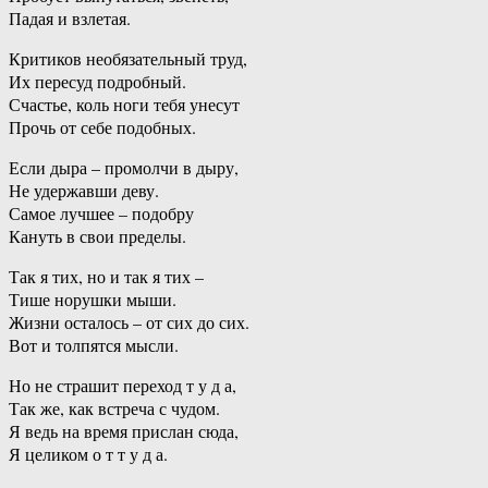
Падая и взлетая.
Критиков необязательный труд,
Их пересуд подробный.
Счастье, коль ноги тебя унесут
Прочь от себе подобных.
Если дыра – промолчи в дыру,
Не удержавши деву.
Самое лучшее – подобру
Кануть в свои пределы.
Так я тих, но и так я тих –
Тише норушки мыши.
Жизни осталось – от сих до сих.
Вот и толпятся мысли.
Но не страшит переход т у д а,
Так же, как встреча с чудом.
Я ведь на время прислан сюда,
Я целиком о т т у д а.