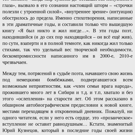
глаза», вызвало в его сознании настоящий шторм – «строчки
полезли с утроенной силой», «внутреннее зрение» (интуиция)
обострилось до предела. Именно стихотворения, написанные
в эти драматичные годы, и составили только что вышедшую
книгу «Я был никто и жил нигде…». В эти годы поэт,
находившийся (и до сих пор находящийся – он всё ещё жив),
по сути, взаперти и в полной темноте, как никогда жил только
стихами, так что удельный вес творческой необходимости,
бескомпромиссности написанного им в 2000-е, 2010-е
чрезвычаен.
Между тем, потрясений в судьбе поэта, начавшего свою жизнь
под немецкими бомбёжками, подвергавшегося всем
возможным неприятностям, как «член семьи врага народа»,
прожившего много лет в Сибири и т.д. и т.п, хватало и без
этого «ослепления» на старости лет. Об этом рассказано в
обширном автобиографическом предисловии к новой книге,
местами переходящем в откровенный дневник. Пожалуй, ни
одного читателя, если у него есть сердце, это «прозаическое»
вступление не оставит равнодушным… Кстати, знаменитый
Юрий Кузнецов, который в последние годы своей жизни