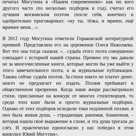
печатал Могутина в «Нашем современнике» как ни кого
другого часто (по несколько подборок в год), считал его
лучшим московским поэтом (после себя, конечно) и
одобрительно приговаривал: «ну ты, тёзка, и мрачен, ещё
мрачнее меня…».
В 2012 году Могутина отметили Горьковской литературной
премией. Представляла его на церемонии Олеся Николаева.
Вот что она тогда сказала: «…судьба этого поэта совершенно
совпадает с историей нашей страны. Премию эту мы давали
не за многочисленные книги, которые могли бы уже выйти у
этого замечательного поэта, а за журнальные публикации.
Такова сейчас судьба поэтов. За стихи никто не платит денег,
никто не предлагает их издать. Поэзия пребывает в
общественном презрении. Когда наше жюри рассматривало
стихи, присланные на конкурс от многих стихотворцев, то
среди этих книг были и просто журнальные подборки.
Однако от этих подборок исходили токи подлинной поэзии, в
них была живая душа, – страдающая, ранимая, блаженная, –
которая нашла своё выражение в слове, и эта душа трогала до
слёз. И практически единогласно у нас победил в этом
конкурсе Юрий Могутин».