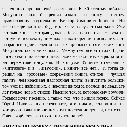
С тех пор прошло ещё десять лет. К 80-летнему юбилею
Могутина вроде бы решил издать его книгу в некоем
православном издательстве Виктор Иванович Калугин. Но
того вскоре постигла беда и он через пару лет скончался. Уже
готовая книга, которая должна была называться «Свеча на
ветру» и включать, помимо стихотворений последних лет,
избранные произведения из всех прошлых поэтических книг
Могутина, так и не вышла… Между тем, все эти годы Юрий
Николаевич постоянно писал новые стихи, несмотря, кстати,
на пережитые инсульты. И вот уже 85-летие отметили в
«Литгазете» и в «ЛитРосии», а книги всё нет… И тогда он
решил на «гробовые» сбережения (книга стихов – лучшая
память, чем красивая надгробная плита) выпустить большой
том уже не избранных, а накопившихся за последние двадцать
лет только новых стихов. Именно тех, за которые ему вручили
Горьковскую премию, а также тех, что вышли позже. Сейчас
Юрий Николаевич переживает, что никому эта книга, на
которую он авантюрно истратил последние деньги, не нужна.
Очень ждёт хоть каких-то отзывов на неё…
ЧИТАТЬ ПОДБОРКУ СТИХОВ ЮРИЯ МОГУТИНА
: