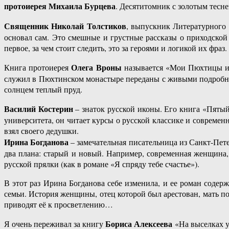
протоиерея Михаила Бурцева
. Десятитомник с золотым тесн
Священник Николай Толстиков
, выпускник Литературного 
основал сам. Это смешные и грустные рассказы о приходской 
первое, за чем стоит следить, это за героями и логикой их фраз.
Олега Вроны
Книга протоиерея
называется «Мои Пюхтицы и п
служил в Пюхтинском монастыре переданы с живыми подробнос
солнцем теплый пруд.
Василий Костерин
– знаток русской иконы. Его книга «Пятый
университета, он читает курсы о русской классике и современ
взял своего дедушки.
Ирина Богданова
– замечательная писательница из Санкт-Пет
два плана: старый и новый. Например, современная женщина,
русской прялки (как в романе «Я спряду тебе счастье»).
В этот раз Ирина Богданова себе изменила, и ее роман содер
семьи. История женщины, отец которой был арестован, мать по
приводят её к просветлению…
Бориса Алексеева
Я очень переживал за книгу
«На выселках у