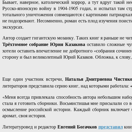
Бывает, наверное, католический хоррор, а тут вдруг такой 
Русско-японскую войну в 1904-1905 годах, и испытал там 
тотального уничтожения совмещаются с картинами патриархал
не подозревают. Несомненно, роман есть плод изучения поист
экскурсах.
Автор создает гигантскую мозаику. Таких книг я раньше не чит
Трёхтомное собрание Юрия Казакова
оставило сложные чув
хотели оставить впечатление не добротного «собрания сочине
сторону и был великолепный Юрий Казаков. Обложка, к слову, 
Наталья Дмитриевна Чистяк
Еще один участник встречи,
литераторов представила серию книг, над которыми работала:
«Меня всегда привлекала способность автора небольшим набор
стала я готовить сборники. Восьмистишья мне присылали со в
осмысление российской истории. Каждый сборник включает б
аромат, своя история.
Евгений Богачков
представил
Литературовед и редактор
книг