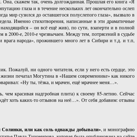
я. Она, скажем так, очень долгожданная. Прошлая его книга «Я
утацию глаза и в течение нескольких лет окончательно ослеп
огда мир сузился до оставшегося полуслепого глаза», вызвало в
редела. Именно стихотворения, написанные в эти драматичные
аходящийся – он всё ещё жив), по сути, взаперти и в полной
 в 2000-е, 2010-е чрезвычаен. Между тем, потрясений в судьбе
врага народа», прожившего много лет в Сибири и т.д. и т.п,
. Пожалуй, ни одного читателя, если у него есть сердце, это
 жизни печатал Могутина в «Нашем современнике» как никого
оваривал: «Ну ты, тёзка, и мрачен, ещё мрачнее меня…».
, чем красивая надгробная плита) к своему 85-летию. Сейчас
дёт хоть каких-то отзывов на неё…». От себя добавим: отзывы
 Солинки, или как соль однажды добывали»
, и монографию
статье Павла Тихомирова, которая была опубликована на сайте