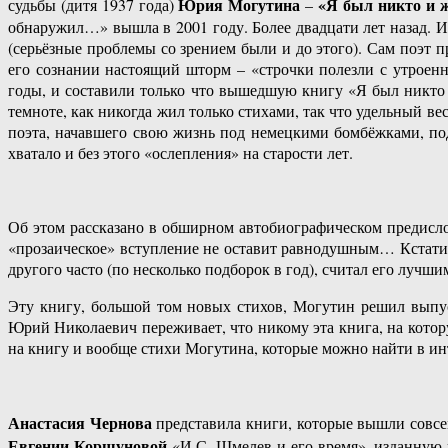
Юрия Могутина
«Я был никто и ж
судьбы (дитя 1937 года)
–
обнаружил…» вышла в 2001 году. Более двадцати лет назад. 
(серьёзные проблемы со зрением были и до этого). Сам поэт пр
его сознании настоящий шторм – «строчки полезли с утроенн
годы, и составили только что вышедшую книгу «Я был никто 
темноте, как никогда жил только стихами, так что удельный в
поэта, начавшего свою жизнь под немецкими бомбёжками, под
хватало и без этого «ослепления» на старости лет.
Об этом рассказано в обширном автобиографическом предислов
«прозаическое» вступление не оставит равнодушным… Кстати
другого часто (по несколько подборок в год), считал его лучш
Эту книгу, большой том новых стихов, Могутин решил выпуст
Юрий Николаевич переживает, что никому эта книга, на котор
на книгу и вообще стихи Могутина, которые можно найти в ин
Анастасия Чернова
представила книги, которые вышли совсе
Евгении Коршуновой
«И.С. Шмелев и его время», изданную к