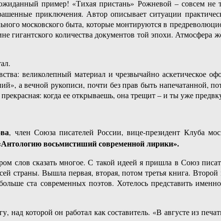
неожиданный пример! «Тихая пристань» Рожневой – совсем не 
страшенные приключения. Автор описывает ситуации практиче
ьного московского быта, которые монтируются в предреволюцио
ине гигантского количества документов той эпохи. Атмосфера же
ал.
ства: великолепный материал и чрезвычайно аскетическое офо
ний», а вечной рукописи, почти без прав быть напечатанной, п
прекрасная: когда ее открываешь, она трещит – и ты уже предвк
ова
, член Союза писателей России, вице-президент Клуба м
«Антологию восьмистиший современной лирики».
ом слов сказать многое. С такой идеей я пришла в Союз писател
сей страны. Вышла первая, вторая, потом третья книга. Второй
ольше ста современных поэтов. Хотелось представить именно
у, над которой он работал как составитель. «В августе из печ