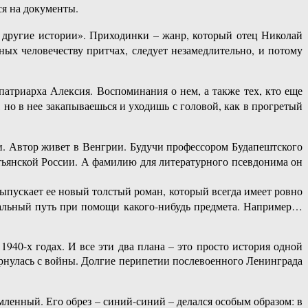
я на документы.
 другие истории». Приходинки – жанр, который отец Николай
ных человечеству притчах, следует незамедлительно, и потому
атриарха Алексия. Воспоминания о нем, а также тех, кто еще
о в нее закапываешься и уходишь с головой, как в прогретый
и. Автор живет в Венгрии. Будучи профессором Будапештского
естьянской России. А фамилию для литературного псевдонима он
ыпускает ее новый толстый роман, который всегда имеет ровно
рмальный путь при помощи какого-нибудь предмета. Например…
940-х годах. И все эти два плана – это просто история одной
вернулась с войны. Долгие перипетии послевоенного Ленинграда
мленный. Его обрез – синий-синий – делался особым образом: в