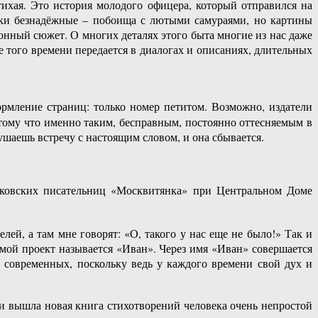
тихая. Это история молодого офицера, который отправился на
ски безнадёжные – побоища с лютыми самураями, но картины
нный сюжет. О многих деталях этого быта многие из нас даже
 того времени передается в диалогах и описаниях, длительных
рмление страниц: только номер петитом. Возможно, издатели
отому что именно таким, бесправным, постоянно оттесняемым в
ушаешь встречу с настоящим словом, и она сбывается.
осковских писательниц «Москвитянка» при Центральном Доме
ей, а там мне говорят: «О, такого у нас еще не было!» Так и
 мой проект называется «Иван». Через имя «Иван» совершается
 современных, поскольку ведь у каждого времени свой дух и
ати вышла новая книга стихотворений человека очень непростой