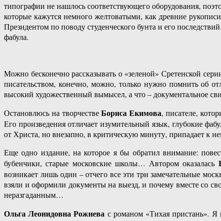
типографии не нашлось соответствующего оборудования, поэто
которые кажутся немного желтоватыми, как древние рукописи
Президентом по поводу студенческого бунта и его последствий.
фабула.
Можно бесконечно рассказывать о «зеленой» Сретенской серии. 
писательством, конечно, можно, только нужно помнить об от
высокий художественный вымысел, а что – документальное сви
Бориса Екимова
Остановлюсь на творчестве
, писателе, кот
Его произведения отличает изумительный язык, глубокие фабу
от Христа, но внезапно, в критическую минуту, припадает к не
Еще одно издание, на которое я бы обратил внимание: повес
Н
бубенчики, старые московские школы… Автором оказалась
возникает лишь один – отчего все эти три замечательные моск
взяли и оформили документы на выезд, и почему вместе со сво
неразгаданным…
Ольга Леонидовна Рожнева
с романом «Тихая пристань». Я 