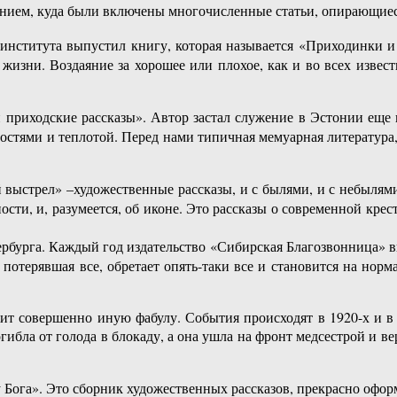
ением, куда были включены многочисленные статьи, опирающиес
института выпустил книгу, которая называется «Приходинки и
жизни. Воздаяние за хорошее или плохое, как и во всех извест
риходские рассказы». Автор застал служение в Эстонии еще п
тями и теплотой. Перед нами типичная мемуарная литература, н
 выстрел» –художественные рассказы, и с былями, и с небылям
ности, и, разумеется, об иконе. Это рассказы о современной кр
ербурга. Каждый год издательство «Сибирская Благозвонница» в
 потерявшая все, обретает опять-таки все и становится на но
жит совершенно иную фабулу. События происходят в 1920-х и в 1
гибла от голода в блокаду, а она ушла на фронт медсестрой и 
 Бога». Это сборник художественных рассказов, прекрасно офор