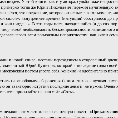
ил нигде».
У этой книги, как и у автора, судьба тоже непроста
И примерно тогда же Юрий Николаевич пережил мучительную амп
изнаётся, что потрясение, которое он испытал в тот момент, «к
ой силой», «внутреннее зрение» (интуиция) обострилось до п
и жил нигде…». В эти годы поэт, находившийся (и до сих пор н
ес творческой необходимости, бескомпромиссности написанного им
вергавшегося всем возможным неприятностям, как «член семьи 
ии к новой книге, местами переходящем в откровенный дневник
, знаменитый Юрий Кузнецов, который в последние годы своей
им московским поэтом (после себя, конечно) и одобрительно приг
ить на «гробовые» сбережения (книга стихов – лучшая память
ую он авантюрно истратил последние деньги, не нужна. Очень ж
тернете, присылайте на наш сайт «Соты».
«Приключения
м недавно, этим летом: свою сказочную повесть
 150-летию со дня рождения писателя. Также она рассказала о 