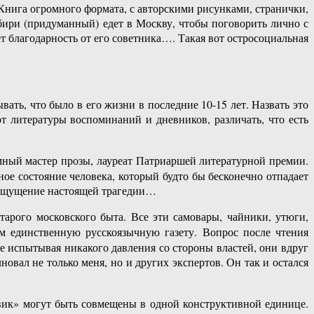
Книга огромного формата, с авторскими рисунками, странички,
бири (придуманный) едет в Москву, чтобы поговорить лично с
ет благодарность от его советника…. Такая вот остросоциальная
вать, что было в его жизни в последние 10-15 лет. Назвать это
т литературы воспоминаний и дневников, различать, что есть
мный мастер прозы, лауреат Патриаршей литературной премии.
ое состояние человека, который будто бы бесконечно отпадает
ет ощущение настоящей трагедии…
тарого московского быта. Все эти самовары, чайники, утюги,
ам единственную русскоязычную газету. Вопрос после чтения
не испытывая никакого давления со стороны властей, они вдруг
овал не только меня, но и других экспертов. Он так и остался
евик» могут быть совмещены в одной конструктивной единице.