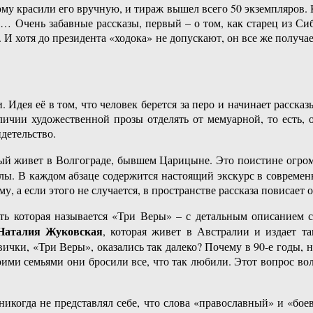
му красили его вручную, и тираж вышел всего 50 экземпляров. 
… Очень забавные рассказы, первый – о том, как старец из Си
 И хотя до президента «ходока» не допускают, он все же получа
Идея её в том, что человек берется за перо и начинает рассказы
личии художественной прозы отделять от мемуарной, то есть, о
детельство.
орый живет в Волгограде, бывшем Царицыне. Это поистине огро
лы. В каждом абзаце содержится настоящий экскурс в современн
му, а если этого не случается, в пространстве рассказа повиса
ть которая называется «Три Веры» – с детальным описанием с
аталия Жуковская
, которая живет в Австралии и издает т
вички, «Три Веры», оказались так далеко? Почему в 90-е годы, 
ими семьями они бросили все, что так любили. Этот вопрос волн
никогда не представлял себе, что слова «православный» и «бо