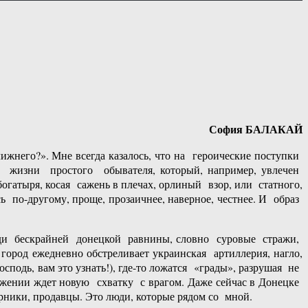
София БАЛАКАЙ
ижнего?». Мне всегда казалось, что на героические поступки
 жизни простого обывателя, который, например, увлечен
тыря, косая сажень в плечах, орлиный взор, или статного,
ь по-другому, проще, прозаичнее, наверное, честнее. И образ
ди бескрайней донецкой равнины, словно суровые стражи,
род ежедневно обстреливает украинская артиллерия, нагло,
сподь, вам это узнать!), где-то ложатся «грады», разрушая не
яжении ждет новую схватку с врагом. Даже сейчас в Донецке
орники, продавцы. Это люди, которые рядом со мной.