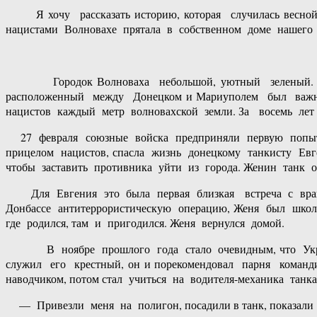
Я хочу рассказать историю, которая случилась весной 
нацистами Волновахе прятала в собственном доме нашего ра
Городок Волноваха небольшой, уютный зеленый. Когд
расположенный между Донецком и Мариуполем был важны
нацистов каждый метр волновахской земли. За восемь ле
27 февраля союзные войска предприняли первую попытк
прицелом нацистов, спасла жизнь донецкому танкисту Евге
чтобы заставить противника уйти из города. Женин танк
Для Евгения это была первая близкая встреча с врагом
Донбассе антитеррористическую операцию, Женя был школь
где родился, там и пригодился. Женя вернулся домой.
В ноябре прошлого года стало очевидным, что Украин
служил его крестный, он и порекомендовал парня команд
наводчиком, потом стал учиться на водителя-механика танка
— Привезли меня на полигон, посадили в танк, показали рыч