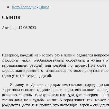
Лето Господне
/
Проза
СЫНОК
Автор:
-
·
17.06.2023
Наверное, каждый из нас хоть раз в жизни задавался вопрос
способны люди необыкновенные, особенные, и жизнь у н
выращиванием овощей или резьбой по дереву. При слове «п
хорошо экипированного спецназовца, готового ринуться в люб
героя у меня теперь другой.
Я живу в Донецке, прекрасном, светлом городе, раскину
терриконы-исполины, рукотворные горы, возникшие из-под 
цинично, снаряды то и дело ложатся туда, где наверняка есть
только дома, но и судьбы, жизни. А город живет как может
рождаются дети. И я поняла, что настоящие герои – они други