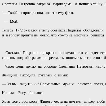
Светлана Петровна закрыла парня дома и пошла к танку. В
— Твой? – спросила она, показав ему фото.
— Мой.
Теперь Т-72 оказался в тылу боевиков.Нацисты обследовали
и в голову прийти не могло, что кто-то из местных решится
Светлана Петровна прекрасно понимала, что её ждет, ес
живешь под обстрелами, перестаешь понимать, чего стоит бо
Через день прямо на огороде Светланы Петровны нацисты п
Женщина выходила, ругалась с ними:
— Эх вы, защитники! Нормальные мужики воюют в полях, а в
Но, слава Богу, обошлось.
Хотя дому досталось! Живого места на нем нет, шифер поб