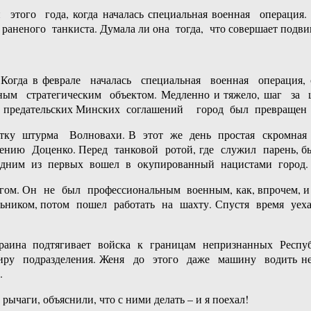
этого года, когда началась специальная военная операц
неного танкиста. Думала ли она тогда, что совершает подви
а в феврале началась специальная военная операция, 
м стратегическим объектом. Медленно и тяжело, шаг за
т предательских Минских соглашений город был превращен
у штурма Волновахи. В этот же день простая скромная 
нию Доценко. Перед танковой ротой, где служил парень, бы
 одним из первых вошел в окупированный нацистами город.
. Он не был профессиональным военным, как, впрочем, и
ником, потом пошел работать на шахту. Спустя время уехал
а подтягивает войска к границам непризнанных Республ
иру подразделения. Женя до этого даже машину водить н
.
аги, объяснили, что с ними делать – и я поехал!