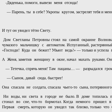
-Дяденька, помоги, вывези меня отсюда!
— Парень, ты в себе? Укропы кругом, застрелят тебя и меня!
И тут он увидел тётю Свету.
Дом Светланы Петровны стоял на самой окраине Волновах
чумазого мальчишку с автоматом. Испуганный, растерянный
«Господи! Куда он бежит? Убьют ведь!» — только и успела 
А Женя, заметив женщину в окне, начал махать руками. О
— Тетечка, спрячь меня! Там пацаны… — разрыдался громк
— Сынок, давай сюда, быстрее!
Она спасала не солдата, спасала чьего-то сына, потерянно
Ни воды, ни света в городе не было. В доме топилась пе
стонал во сне, что-то бормотал. Когда немного пришел в
Первая смерть, которую он увидел так близко, только что 