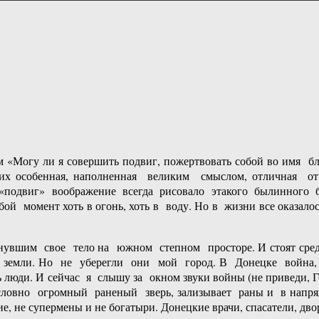
ом «Могу ли я совершить подвиг, пожертвовать собой во имя бл
их особенная, наполненная великим смыслом, отличная от
одвиг» воображение всегда рисовало этакого былинного бога
ой момент хоть в огонь, хоть в воду. Но в жизни все оказалос
вшим свое тело на южном степном просторе. И стоят сре
земли. Но не уберегли они мой город. В Донецке война, го
 люди. И сейчас я слышу за окном звуки войны (не приведи, Го
, словно огромный раненый зверь, зализывает раны и в напр
е, не супермены и не богатыри. Донецкие врачи, спасатели, дв