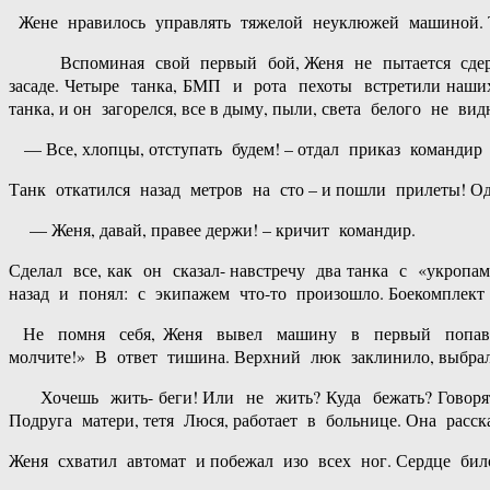
Жене нравилось управлять тяжелой неуклюжей машиной. Т
Вспоминая свой первый бой, Женя не пытается сдержива
засаде. Четыре танка, БМП и рота пехоты встретили наш
танка, и он загорелся, все в дыму, пыли, света белого не вид
— Все, хлопцы, отступать будем! – отдал приказ командир 
Танк откатился назад метров на сто – и пошли прилеты! Оди
— Женя, давай, правее держи! – кричит командир.
Сделал все, как он сказал- навстречу два танка с «укро
назад и понял: с экипажем что-то произошло. Боекомплект р
Не помня себя, Женя вывел машину в первый попавшийся
молчите!» В ответ тишина. Верхний люк заклинило, выбрал
Хочешь жить- беги! Или не жить? Куда бежать? Говорят, 
Подруга матери, тетя Люся, работает в больнице. Она расс
Женя схватил автомат и побежал изо всех ног. Сердце бил