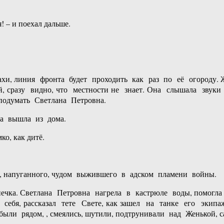
 – и поехал дальше.
и, линия фронта будет проходить как раз по её огороду.
, сразу видно, что местности не знает. Она слышала звуки 
подумать Светлана Петровна.
на вышла из дома.
о, как дитё.
го, напуганного, чудом выжившего в адском пламени войны.
чка. Светлана Петровна нагрела в кастрюле воды, помогла
 себя, рассказал тете Свете, как зашел на танке его экип
были рядом, , смеялись, шутили, подтрунивали над Женькой,