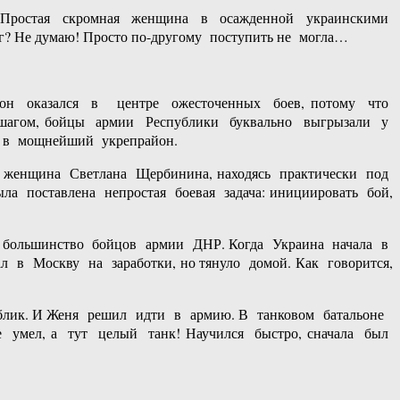
ия. Простая скромная женщина в осажденной украинскими
г? Не думаю! Просто по-другому поступить не могла…
он оказался в центре ожесточенных боев, потому что
 шагом, бойцы армии Республики буквально выгрызали у
 в мощнейший укрепрайон.
женщина Светлана Щербинина, находясь практически под
ла поставлена непростая боевая задача: инициировать бой,
 большинство бойцов армии ДНР. Когда Украина начала в
 в Москву на заработки, но тянуло домой. Как говорится,
ик. И Женя решил идти в армию. В танковом батальоне
е умел, а тут целый танк! Научился быстро, сначала был