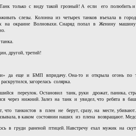
анк только с виду такой грозный! А если его полюбить и 
ть слезы. Колонна из четырех танков въехала в город 
их на окраине Волновахи. Снаряд попал в Женину машину
но.
танка.
н, другой, третий!
пами» да еще и БМП впридачу. Она-то и открыла огонь по т
аскрутился, загорелась солярка.
 переулок. Остановил танк, руки дрожат, паника, страх!
ся через нижний. Залез на танк и увидел, что ребята в ба
что танкистов в плен не берут, сразу, на месте, убивают.
казывала, в каком состоянии наших из плена возвращают. Ме
ось в груди раненой птицей. Навстречу ехал мужик на скут