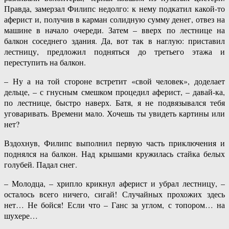
Правда, замерзал Филипс недолго: к нему подкатил какой-то
аферист и, получив в карман солидную сумму денег, отвез на
машине в начало очереди. Затем – вверх по лестнице на
балкон соседнего здания. Да, вот так в наглую: приставил
лестницу, предложил подняться до третьего этажа и
переступить на балкон.
– Ну а на той стороне встретит «свой человек», доделает
дельце, – с гнусным смешком процедил аферист, – давай-ка,
по лестнице, быстро наверх. Батя, я не подвязывался тебя
уговаривать. Времени мало. Хочешь ты увидеть картины или
нет?
Вздохнув, Филипс выполнил первую часть приключения и
поднялся на балкон. Над крышами кружилась стайка белых
голубей. Падал снег.
– Молодца, – хрипло крикнул аферист и убрал лестницу, –
осталось всего ничего, сигай! Случайных прохожих здесь
нет… Не бойся! Если что – Ганс за углом, с топором… на
шухере…