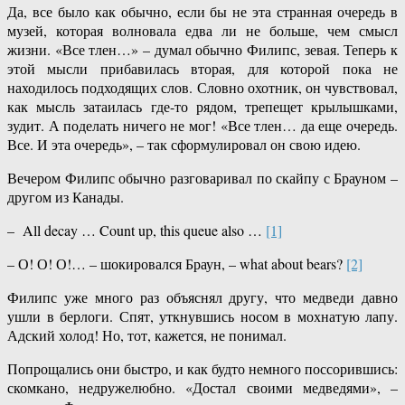
Да, все было как обычно, если бы не эта странная очередь в
музей, которая волновала едва ли не больше, чем смысл
жизни. «Все тлен…» – думал обычно Филипс, зевая. Теперь к
этой мысли прибавилась вторая, для которой пока не
находилось подходящих слов. Словно охотник, он чувствовал,
как мысль затаилась где-то рядом, трепещет крылышками,
зудит. А поделать ничего не мог! «Все тлен… да еще очередь.
Все. И эта очередь», – так сформулировал он свою идею.
Вечером Филипс обычно разговаривал по скайпу с Брауном –
другом из Канады.
– All decay … Count up, this queue also …
[1]
– О! О! О!… – шокировался Браун, – what about bears?
[2]
Филипс уже много раз объяснял другу, что медведи давно
ушли в берлоги. Спят, уткнувшись носом в мохнатую лапу.
Адский холод! Но, тот, кажется, не понимал.
Попрощались они быстро, и как будто немного поссорившись:
скомкано, недружелюбно. «Достал своими медведями», –