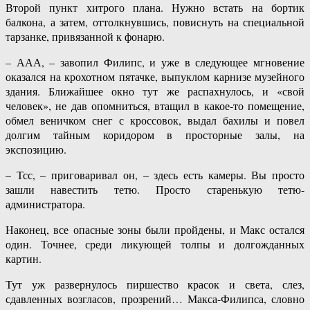
Второй пункт хитрого плана. Нужно встать на бортик
балкона, а затем, оттолкнувшись, повиснуть на специальной
тарзанке, привязанной к фонарю.
– ААА, – завопил Филипс, и уже в следующее мгновение
оказался на крохотном пятачке, выпуклом карнизе музейного
здания. Ближайшее окно тут же распахнулось, и «свой
человек», не дав опомниться, втащил в какое-то помещение,
обмел веничком снег с кроссовок, выдал бахилы и повел
долгим тайным коридором в просторные залы, на
экспозицию.
– Тсс, – приговаривал он, – здесь есть камеры. Вы просто
зашли навестить тетю. Просто старенькую тетю-
администратора.
Наконец, все опасные зоны были пройдены, и Макс остался
один. Точнее, среди ликующей толпы и долгожданных
картин.
Тут уж развернулось пиршество красок и света, слез,
сдавленных возгласов, прозрений… Макса-Филипса, словно