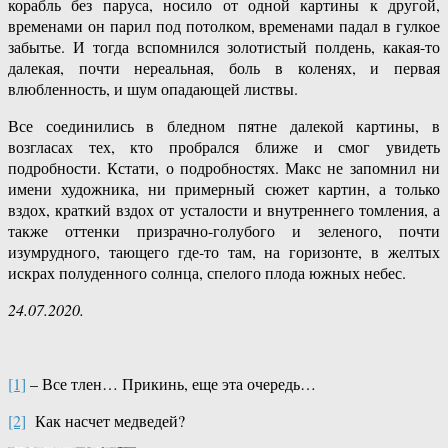
корабль без паруса, носило от одной картины к другой,
временами он парил под потолком, временами падал в гулкое
забытье. И тогда вспомнился золотистый полдень, какая-то
далекая, почти нереальная, боль в коленях, и первая
влюбленность, и шум опадающей листвы.
Все соединились в бледном пятне далекой картины, в
возгласах тех, кто пробрался ближе и смог увидеть
подробности. Кстати, о подробностях. Макс не запомнил ни
имени художника, ни примерный сюжет картин, а только
вздох, краткий вздох от усталости и внутреннего томления, а
также оттенки призрачно-голубого и зеленого, почти
изумрудного, тающего где-то там, на горизонте, в желтых
искрах полуденного солнца, спелого плода южных небес.
24.07.2020.
[1]
– Все тлен… Прикинь, еще эта очередь…
[2]
Как насчет медведей?