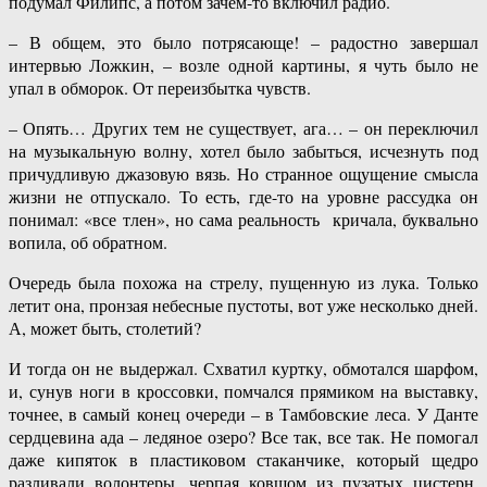
подумал Филипс, а потом зачем-то включил радио.
– В общем, это было потрясающе! – радостно завершал
интервью Ложкин, – возле одной картины, я чуть было не
упал в обморок. От переизбытка чувств.
– Опять… Других тем не существует, ага… – он переключил
на музыкальную волну, хотел было забыться, исчезнуть под
причудливую джазовую вязь. Но странное ощущение смысла
жизни не отпускало. То есть, где-то на уровне рассудка он
понимал: «все тлен», но сама реальность кричала, буквально
вопила, об обратном.
Очередь была похожа на стрелу, пущенную из лука. Только
летит она, пронзая небесные пустоты, вот уже несколько дней.
А, может быть, столетий?
И тогда он не выдержал. Схватил куртку, обмотался шарфом,
и, сунув ноги в кроссовки, помчался прямиком на выставку,
точнее, в самый конец очереди – в Тамбовские леса. У Данте
сердцевина ада – ледяное озеро? Все так, все так. Не помогал
даже кипяток в пластиковом стаканчике, который щедро
разливали волонтеры, черпая ковшом из пузатых цистерн.