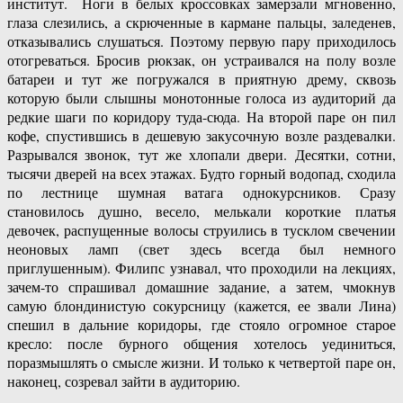
институт. Ноги в белых кроссовках замерзали мгновенно,
глаза слезились, а скрюченные в кармане пальцы, заледенев,
отказывались слушаться. Поэтому первую пару приходилось
отогреваться. Бросив рюкзак, он устраивался на полу возле
батареи и тут же погружался в приятную дрему, сквозь
которую были слышны монотонные голоса из аудиторий да
редкие шаги по коридору туда-сюда. На второй паре он пил
кофе, спустившись в дешевую закусочную возле раздевалки.
Разрывался звонок, тут же хлопали двери. Десятки, сотни,
тысячи дверей на всех этажах. Будто горный водопад, сходила
по лестнице шумная ватага однокурсников. Сразу
становилось душно, весело, мелькали короткие платья
девочек, распущенные волосы струились в тусклом свечении
неоновых ламп (свет здесь всегда был немного
приглушенным). Филипс узнавал, что проходили на лекциях,
зачем-то спрашивал домашние задание, а затем, чмокнув
самую блондинистую сокурсницу (кажется, ее звали Лина)
спешил в дальние коридоры, где стояло огромное старое
кресло: после бурного общения хотелось уединиться,
поразмышлять о смысле жизни. И только к четвертой паре он,
наконец, созревал зайти в аудиторию.