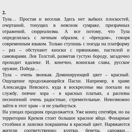
2.
Тула… Простая и веселая. Здесь нет зыбких плоскостей,
очертаний, тонущих в неясном сумраке, призрачных
отражений, сюрреализма. А все потому, что Тула
определилась с личным образом, с «брендом», говоря
современным языком. Только ступишь с поезда на платформу
– раз – обступают киоски с пряниками, пастилой и
самоварами. Лев Толстой, разметав густую бороду, загадочно
проходит вдалеке. И, конечно, воинская слава, русское
оружие, Победа…
Тула – очень звонкая. Доминирующий цвет – красный.
Ощущение продолжающейся Пасхи. Например, в храме
Александра Невского, куда в воскресенье мы поехали на
службу, певчие хора – в красных платьях, а распевы
песнопений очень радостные, стремительные. Невозможно
зайти в этот храм – и не улыбнуться.
На улицах праздник продолжается. Уже конец сентября, но на
территории Кремля стоит большое красное яйцо. Фонарные
столбики и лазилки покрашены в красный цвет. Наряжаются
жители соответственно: куртки, береты, сапожки…