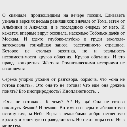
О скандале, произошедшем на вечере поэзии, Елизавета
узнала в версиях весьма разнящихся: вначале от Тома, затем от
Альбинки и Анжелки, и в последнюю очередь от него. И
кажется, впервые вдруг осознала, насколько Тобольск далёк от
Москвы. И где-то глубоко-глубоко в груди заколола-
затосковала тончайшая заноза: расстояние-то страшное.
Которое не столько экзотика, но и реальность
несовместимости кругов общения. Кругов обитания. И это
правда конкретная. Жёсткая. Романтическими историями не
извиняемая.
Сережа упорно уходил от разговора, бормоча, что «она не
готова понять». Это она-то не готова! Что ещё она должна
понять? Его иноприродность? Инопланетность…
«Она не готова»… К чему? А? Ну, да! Она не готова
покинуть Землю! И землю. Во имя его веры в абсолютную
истину там, на Небе. Веры в неколебимое добро, нетленную
красоту и конечную справедливость. Но не от мира сего. Не в
мире сем.