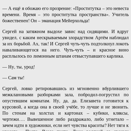
— А ещё я обожаю его прозрение: «Проститутка – это невеста
времени. Время – это проститутка пространства». Учитель
божественен! Он – эманация Мейерхольда!
Сергей на затяжном выдохе завис над сидящими. И вдруг
увидел, с каким нескрываемым злорадством Артём наблюдал
за их борьбой. Ах, так! И Сергей чуть-чуть подтолкнул локоть
наваливающегося на него. Чуть-чуть – и красное вино
расплылось по лимонным штанам отвыступавшего карлика.
— Ну, ты, урод!
— Сам ты!
Сергей, ловко ретировавшись из мгновенно вбурлившего
межклановыми разборками зала, побродил-погрустил по
опустевшим комнатам. Ну, да, да. Елизавета готовится к
курсовой, а когда она в своей учёбе, то лучше и не звонить.
По стенам на холстах и картонах – кубики, кляксы,
чертежи…. Вывешенное либо раздражало, либо угнетало –
зачем идти в художники, если нет чувства красоты? Нет тяги к