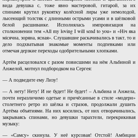
вида девушка с, тоже явно мастеровой, гитарой, за их
спинами крутил рукоятку колёсной лиры уже немолодой,
лысеющий толстяк с длинными острыми усами и в шёлковой
белой расшиванке. Исполнялась импровизация на
столкновении тем «All my loving I will send to you» и «Нiч яка
мiсячна, зоряна, ясная». Слушавшие раскачивались в такт, то и
дело подхватывая знакомые моменты подпевками или
отмечая дерзкие переходы одобрительными хлопками.
Артём расцеловался с разом повисшими на нём Альбиной и
Анжелой, мотнул подбородком на Сергея:
— А подведите ему Лизу!
— А нету! Нету! И не будет! Не будет! – Альбина и Анжела,
почти неразличимо одетые и причёсанные в стиле «модерн»
столетнего ретро из шёлка и стразов, продолжали душить
Артёма объятиями. На них косились, от них отворачивались,
закрываясь спинами, но девушки тарахтели, перекрикивая
музыку:
— «Самсу» скинула. У неё курсовая! Отстой! Амбиции