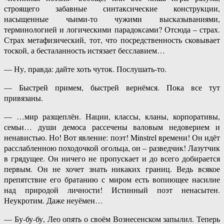
строящего забавные синтаксические конструкции,
насыщенные чьими-то чужими высказываниями,
терминологией и логическими парадоксами? Отсюда – страх.
Страх метафизический, тот, что посредственность сковывает
тоской, а бесталанность истязает бесславием…
— Ну, правда: дайте хоть чуток. Послушать-то.
— Быстрей примем, быстрей вернёмся. Пока все тут
привязаны.
— …мир разщеплён. Нации, классы, кланы, корпоративы,
семьи… души демоса рассечены валовым недоверием и
ненавистью. Но! Вот явление: поэт! Minstrel времени! Он идёт
расслабленною походочкой огольца, он – разведчик! Лазутчик
в грядущее. Он ничего не пропускает и до всего добирается
первым. Он не хочет знать никаких границ. Ведь всякое
препятствие его братанию с миром есть вопиющее насилие
над природой личности! Истинный поэт ненасытен.
Неукротим. Даже неуёмен…
— Бу-бу-бу, Лео опять о своём Вознесенском запылил. Теперь