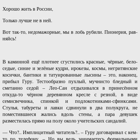
Хорошо жить в России,
Только лучше не в ней.
Вот так-то, недомажорные, мы в лобь рубили. Пионерия, рав-
няйсь!
В каминной ещё плотнее сгустились красные, чёрные, бело-
седые, синие и зелёные кудри, ирокезы, космы, негритянские
косички, бантики и татуированные лысины – это, наконец,
прибыл Гуру. Тестообразно пухлый, мучнисто бледный и
сметанно седой – Лео-Сан отдыхивался в принесённом
откуда-то чёрном деревянном кресле с резной, в виде
семисвечника, спинкой и подлокотниками-сфинксами.
Стулья, табуреты и лавки сдвинули в два полукруга, не
поместившиеся жались вдоль стены, а пара девушек
разместилась прямо на полу около учительских сандалий.
— Что?.. Имплицитный читатель?.. – Гуру договаривал с кем-
то по телефону. – Но вы ведь занимаетесь формальными