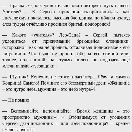
— Правда же, как удивительно она повторяет путь нашего
Учителя? – К Сергею приклонилась-прислонилась, как
вначале ему показалось, высокая блондинка, но вблизи из-под
слоя пудры отчётливо просинел бритый подбородок!
— Какого «учителя»? Лео-Сана? – Сергей, пытаясь
уклониться от прижиманий бреющейся блондинки,
осторожно – как бы не пролить, отталкивал подносимое к его
лицу вино. Что было не просто, ибо за его спиной или,
точнее, под спиной, на стульях ничего не подозревающе
млели minstrel-тусовщики.
— Шутник! Конечно не этого плагиатора Лёву, а самого
Кодрина! Самого! Помните его бессмертный дзен: «Женщина
– это нутро неба, мужчина – это небо нутра»?
— Не помню!
— Вспоминайте, вспоминайте: «Время женщины – это
пространство мужчины»! – Отбившемуся от угощения
Сергею дзэн-поклонник – или дзен-поклонница? – крепко
сжало запястье: