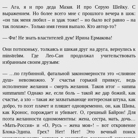
— Ага, я и про деда Мазая. И про Серую Шейку. С
выражением. Но более всего мне с прошлого вечера в шок:
«он так меня любил – и эдак тоже! – но было всё равно – на
так похоже». Только имя гения выпало. Кто автор-то?
— Фи! Не знать властителей дум! Ирина Ермакова!
Они потихоньку, толкаясь и шикая друг на друга, вернулись к
minstrelям. Где Лео-Сан продолжал учительствовать
избранным своим друзьям:
— …по глубинной, фатальной закономерности это «слияние
душ» невозможно. У счастья горький привкус, ведь
исполнение желания – смерть желания. Таков итог – summa
summarum! Однако же, если боль – такой же дар божий, как
счастье, а зло – такая же захватывающе интересная штука, как
добро, то поэт плачет и пляшет одновременно, он, как Шива,
как Кронос, порождает и убивает. О, грешный Байрон! Для
поэта желанности одномоментны: жена, сестра, мать, дочь…
«Мать-Россия» и «О, Русь – жена моя»! – вот откровение
Блока-Эдипа. Грех? Нет! Нет! Это вечный поиск
универсальности, которая в масштабах вселенной загадочно