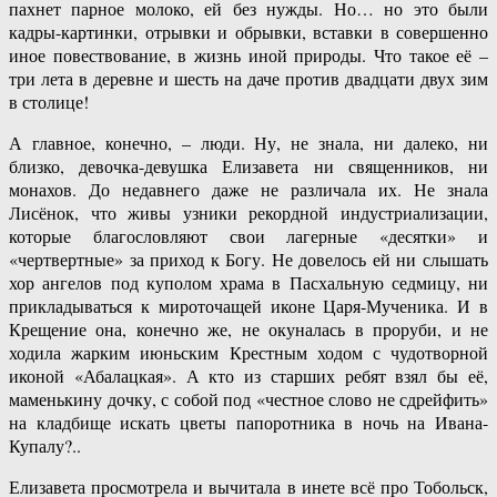
пахнет парное молоко, ей без нужды. Но… но это были
кадры-картинки, отрывки и обрывки, вставки в совершенно
иное повествование, в жизнь иной природы. Что такое её –
три лета в деревне и шесть на даче против двадцати двух зим
в столице!
А главное, конечно, – люди. Ну, не знала, ни далеко, ни
близко, девочка-девушка Елизавета ни священников, ни
монахов. До недавнего даже не различала их. Не знала
Лисёнок, что живы узники рекордной индустриализации,
которые благословляют свои лагерные «десятки» и
«чертвертные» за приход к Богу. Не довелось ей ни слышать
хор ангелов под куполом храма в Пасхальную седмицу, ни
прикладываться к мироточащей иконе Царя-Мученика. И в
Крещение она, конечно же, не окуналась в проруби, и не
ходила жарким июньским Крестным ходом с чудотворной
иконой «Абалацкая». А кто из старших ребят взял бы её,
маменькину дочку, с собой под «честное слово не сдрейфить»
на кладбище искать цветы папоротника в ночь на Ивана-
Купалу?..
Елизавета просмотрела и вычитала в инете всё про Тобольск,