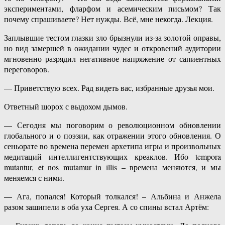
экспериментами, фларфом и асемическим письмом? Так
почему спрашиваете? Нет нужды. Всё, мне некогда. Лекция.
Заплывшие тестом глазки зло брызнули из-за золотой оправы,
но вид замершей в ожидании чудес и откровений аудитории
мгновенно разрядил негативное напряжение от сапиентных
переговоров.
— Приветствую всех. Рад видеть вас, избранные друзья мои.
Ответный шорох с выдохом дымов.
— Сегодня мы поговорим о революционном обновлении
глобального и о поэзии, как отражении этого обновления. О
сеньорате во времена перемен архетипа игры и произвольных
медитаций интеллигентствующих креаклов. Ибо tempora
mutantur, et nos mutamur in illis – времена меняются, и мы
меняемся с ними.
— Ага, попался! Который толкался! – Альбина и Анжела
разом зашипели в оба уха Сергея. А со спины встал Артём: