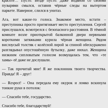
красоте… Пусто. Везде пусто. Даже водяной со своими
пузырями смылся, оставив чёрные следы на вытертом
паркете. Наверное, слился в унитаз.
Ага, вот какие-то голоса. Знакомое место, кстати –
преступника просто притягивает место преступления. Сергей
прислушался, всмотрелся с безопасного расстояния. В тёмной
комнате возле приоткрытой балконной двери нервными
короткими затяжками курила чёрная женщина. Рядом
вислоусый толстяк с колёсной лирой за спиной обескуражено
разглядывал опустошённую бутылку, даже нюхал. Женщина
низкиим сипловатым голосом возмущалась тем, что «те
хамы» её даже не дослушали.
— Так прочитай мне! Я же поклонник твоего творчества.
Правда! Я – друг!
— Respect! – Она передала ему окурок и ломко вскинула
тонкие руки в потолок:
— Спасибо тебе, государство.
Спасибо тебе, благодарствуй!