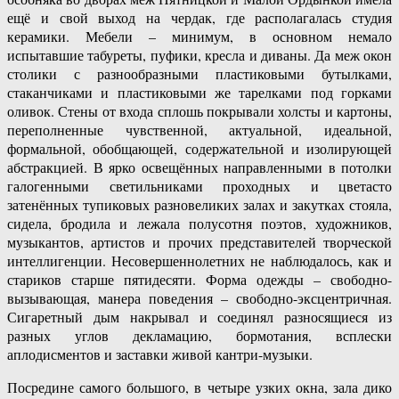
ещё и свой выход на чердак, где располагалась студия
керамики. Мебели – минимум, в основном немало
испытавшие табуреты, пуфики, кресла и диваны. Да меж окон
столики с разнообразными пластиковыми бутылками,
стаканчиками и пластиковыми же тарелками под горками
оливок. Стены от входа сплошь покрывали холсты и картоны,
переполненные чувственной, актуальной, идеальной,
формальной, обобщающей, содержательной и изолирующей
абстракцией. В ярко освещённых направленными в потолки
галогенными светильниками проходных и цветасто
затенённых тупиковых разновеликих залах и закутках стояла,
сидела, бродила и лежала полусотня поэтов, художников,
музыкантов, артистов и прочих представителей творческой
интеллигенции. Несовершеннолетних не наблюдалось, как и
стариков старше пятидесяти. Форма одежды – свободно-
вызывающая, манера поведения – свободно-эксцентричная.
Сигаретный дым накрывал и соединял разносящиеся из
разных углов декламацию, бормотания, всплески
аплодисментов и заставки живой кантри-музыки.
Посредине самого большого, в четыре узких окна, зала дико