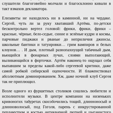
слушатели благоговейно молчали и благосклонно кивали в
такт взмахов декламатора.
Елизаветы не находилось ни в каминной, ни на чердаке.
Сергей, чуть ли за руку хватавший Артёма, по-детски
бесконтрольно вертел головой: фрики, фрики, фрики –
красные, чёрные, бело-седые, синие и зелёные кудри и космы,
парчовые пиджаки и рваные до неприличия джинсы,
школьные бантики и татуировки… грим вампиров и белых
клоунов… . И дым, плотный разнопахнущий табачный дым,
вьющийся в фонарных лучах, слоями выползающий,
выливающийся в форточки. Артём наконец-то ощущал себя
выпавшим за пределы какой-либо сергеевой критики, даже
самой робкой сибирской оценочности. И блаженствовал
абсолютным доминированием. Хм, даже ночной клуб Сергея
так не приплющил.
Возле одного из фуршетных столиков сошлись любители и
исполнители музыки. В центре компании на низеньких
кривоногих табуретах скособочились тощий, длинноносый и
длинноволосый, под Гоголя, парень с инкрустированной
перламутром и костью антикварной лютней и цыганистого