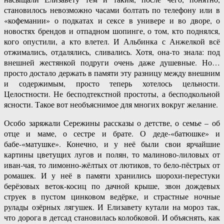
становилось невозможно часами болтать по телефону или в
«кофемании» о подкатах и сексе в универе и во дворе, о
новостях брендов и отпадном шопинге, о том, кто поднялся,
кого опустили, а кто влетел. И Альбинка с Анжелкой всё
отжимались, отдалялись, сливались. Хотя, она-то знала: под
внешней жестянкой подруги очень даже душевные. Но…
просто достало держать в памяти эту разницу между внешним
и содержимым, просто теперь хотелось цельности.
Целостности. Не бесподтекстной простоты, а бесподкольной
ясности. Такое вот необъяснимое для многих вокруг желание.
Особо заряжали Сережины рассказы о детстве, о семье – об
отце и маме, о сестре и брате. О деде-«батюшке» и
бабе-«матушке». Конечно, и у неё были свои ярчайшие
картины цветущих лугов и полян, то малиново-лиловых от
иван-чая, то лимонно-жёлтых от лютиков, то бело-пёстрых от
ромашек. И у неё в памяти хранились шорохи-перестуки
берёзовых веток-косиц по дачной крыше, звон дождевых
струек в пустом цинковом ведёрке, и страстные ночные
рулады озёрных лягушек. И Елизавету кутали на мороз так,
что дорога в детсад становилась колобковой. И объяснять, как