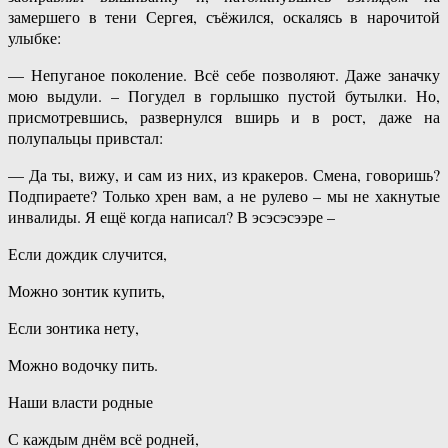
замершего в тени Сергея, съёжился, оскалясь в нарочитой
улыбке:
— Непуганое поколение. Всё себе позволяют. Даже заначку
мою выдули. – Погудел в горлышко пустой бутылки. Но,
присмотревшись, развернулся вширь и в рост, даже на
полупальцы привстал:
— Да ты, вижу, и сам из них, из кракеров. Смена, говоришь?
Подпираете? Только хрен вам, а не рулево – мы не хакнутые
инвалиды. Я ещё когда написал? В эсэсэсээре –
Если дождик случится,
Можно зонтик купить,
Если зонтика нету,
Можно водочку пить.
Наши власти родные
С каждым днём всё родней,