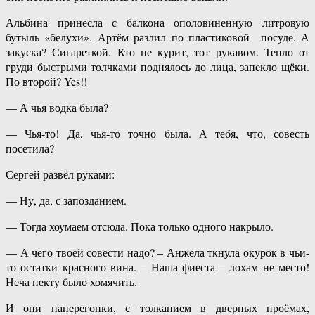
Альбина принесла с балкона ополовиненную литровую
бутыль «белухи». Артём разлил по пластиковой посуде. А
закуска? Сигареткой. Кто не курит, тот рукавом. Тепло от
груди быстрыми толчками поднялось до лица, запекло щёки.
По второй? Yes!!
— А чья водка была?
— Чья-то! Да, чья-то точно была. А тебя, что, совесть
посетила?
Сергей развёл руками:
— Ну, да, с запозданием.
— Тогда хоумаем отсюда. Пока только одного накрыло.
— А чего твоей совести надо? – Анжела ткнула окурок в чьи-
то остатки красного вина. – Наша фиеста – лохам не место!
Неча некту было хомячить.
И они наперегонки, с толканием в дверных проёмах,