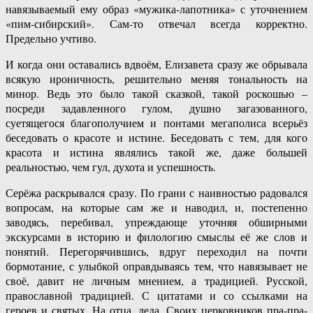
навязываемый ему образ «мужика-лапотника» с уточнением
«пим-сибирский». Сам-то отвечал всегда корректно.
Предельно учтиво.
И когда они оставались вдвоём, Елизавета сразу же обрывала
всякую ироничность, решительно меняя тональность на
минор. Ведь это было такой сказкой, такой роскошью –
посреди задавленного гулом, душно загазованного,
суетящегося благополучием и понтами мегаполиса всерьёз
беседовать о красоте и истине. Беседовать с тем, для кого
красота и истина являлись такой же, даже большей
реальностью, чем гул, духота и успешность.
Серёжа раскрывался сразу. По грани с наивностью радовался
вопросам, на которые сам же и наводил, и, постепенно
заводясь, перебивал, упреждающе уточняя обширными
экскурсами в историю и филологию смыслы её же слов и
понятий. Перегорячившись, вдруг переходил на почти
бормотание, с улыбкой оправдываясь тем, что навязывает не
своё, давит не личным мнением, а традицией. Русской,
православной традицией. С цитатами и со ссылками на
героев и святых. На отца, деда. Своих церковников пра-пра-