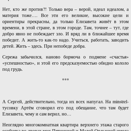
Нет, кто же против?! Только вера – верой, идеал идеалом, а
материя тоже…. Все эти его великие, высокие цели и
ориентиры прекрасны, да только Елизавета живёт в этом
времени, в этой стране, в этом городе. Там, точнее – тут, где
добро явно не побеждает зло. И вряд ли в ближайшее время
победит. А жить-то как-то надо. Учиться, работать, заводить
детей. Жить – здесь. При непобеде добра.
Сережа забычился, наново бормоча о подмене «счастья»
«успешностью», и этой его предсказуемостью обидно кололо
под грудь.
***
А Сергей, действительно, тогда их всех напугал. На minstrel-
тусовку Артём сговорил его под обещание, что там будет
Елизавета, чему и сам верил, но…
Неоглядно многокомнатная квартира верхнего этажа старого
особняка во дворах меж Пятницкой и Малой Ордынкой имела