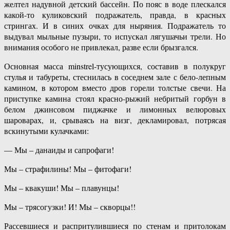
желтел надувной детский бассейн. По пояс в воде плескался
какой-то куликовский подражатель, правда, в красных
стрингах. И в синих очках для ныряния. Подражатель то
выдувал мыльные пузыри, то испускал лягушачьи трели. Но
внимания особого не привлекал, разве если брызгался.
Основная масса minstrel-тусующихся, составив в полукруг
стулья и табуреты, стеснилась в соседнем зале с бело-лепным
камином, в котором вместо дров горели толстые свечи. На
приступке камина стоял красно-рыжий небритый горбун в
белом джинсовом пиджачке и лимонных велюровых
шароварах, и, срываясь на визг, декламировал, потрясая
вскинутыми кулачками:
— Мы – данаиды и сапрофаги!
Мы – страфилины! Мы – фитофаги!
Мы – квакуши! Мы – плавунцы!
Мы – трясогузки! И! Мы – скворцы!!
Рассевшиеся и распритулившиеся по стенам и притолокам