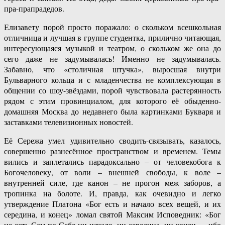
пра-прапрадедов.
Елизавету порой просто поражало: о скольком всешкольная
отличница и лучшая в группе студентка, прилично читающая,
интересующаяся музыкой и театром, о скольком же она до
сего даже не задумывалась! Именно не задумывалась.
Забавно, что «столичная штучка», выросшая внутри
Бульварного кольца и с младенчества не комплексующая в
общении со шоу-звёздами, порой чувствовала растерянность
рядом с этим провинциалом, для которого её обыденно-
домашняя Москва до недавнего была картинками Букваря и
заставками телевизионных новостей.
Её Сережа умел удивительно сводить-связывать, казалось,
совершенно разнесённое пространством и временем. Темы
вились и заплетались парадоксально – от человекобога к
Богочеловеку, от воли – внешней свободы, к воле –
внутренней силе, где канон – не прогон меж заборов, а
тропинка на болоте. И, правда, как очевидно и легко
утверждение Платона «Бог есть и начало всех вещей, и их
середина, и конец» ломал святой Максим Исповедник: «Бог
не есть Сам по Себе ни начало, ни середина, ни конец…. ибо