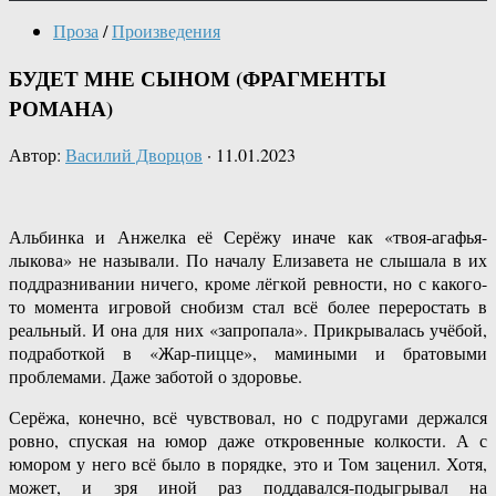
Проза
/
Произведения
БУДЕТ МНЕ СЫНОМ (ФРАГМЕНТЫ
РОМАНА)
Автор:
Василий Дворцов
·
11.01.2023
Альбинка и Анжелка её Серёжу иначе как «твоя-агафья-
лыкова» не называли. По началу Елизавета не слышала в их
поддразнивании ничего, кроме лёгкой ревности, но с какого-
то момента игровой снобизм стал всё более переростать в
реальный. И она для них «запропала». Прикрывалась учёбой,
подработкой в «Жар-пицце», мамиными и братовыми
проблемами. Даже заботой о здоровье.
Серёжа, конечно, всё чувствовал, но с подругами держался
ровно, спуская на юмор даже откровенные колкости. А с
юмором у него всё было в порядке, это и Том заценил. Хотя,
может, и зря иной раз поддавался-подыгрывал на