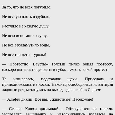
За то, что не всех погубило,
Не всякую плоть изрубило,
Растлило не каждую душу,
Не всю испоганило сушу,
Не все взбаламутило воды,
Не все тои дети – уроды!
— Протестно! Вгусть!– Толстяк пылко обнял поэтессу,
наскоро пытаясь поцеловать в губы. – Жесть, какой протест!
Та извивалась, подставляя щёки. Приседала и
приподнималась на носки. Наконец освободилась и, вытирая
ладонью рот, метанулась на выход, едва не сбив Сергея:
— Альфач дикий! Все вы… животные! Насекомые!
— Стерва. Клюха динамная! – Обескураженный толстяк
заоправлял вышиванку и, натолкнувшись взглядом на