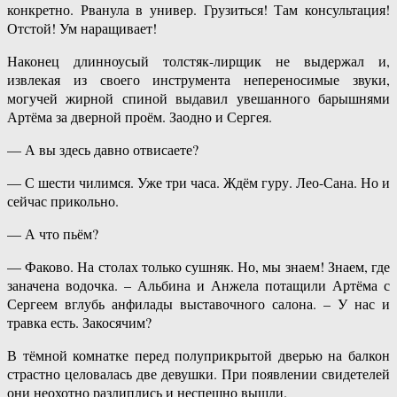
конкретно. Рванула в универ. Грузиться! Там консультация!
Отстой! Ум наращивает!
Наконец длинноусый толстяк-лирщик не выдержал и,
извлекая из своего инструмента непереносимые звуки,
могучей жирной спиной выдавил увешанного барышнями
Артёма за дверной проём. Заодно и Сергея.
— А вы здесь давно отвисаете?
— С шести чилимся. Уже три часа. Ждём гуру. Лео-Сана. Но и
сейчас прикольно.
— А что пьём?
— Факово. На столах только сушняк. Но, мы знаем! Знаем, где
заначена водочка. – Альбина и Анжела потащили Артёма с
Сергеем вглубь анфилады выставочного салона. – У нас и
травка есть. Закосячим?
В тёмной комнатке перед полуприкрытой дверью на балкон
страстно целовалась две девушки. При появлении свидетелей
они неохотно разлиплись и неспешно вышли.