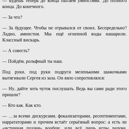
— Будешь теперь до конца пытаем умностями. До полного
конца. До конечного.
— За что?
— За будущее. Чтобы не отрывался от своих. Беспредельно?
Ладно, амнистия. Мы ещё огненной воды нашарили.
Классный вискарь.
— А совесть?
— Пойдём, рольфный ты наш.
Под руки, под руки подруги меленькими шажочками
вытягивали Сергея из зала. Он вяло сопротивлялся:
— Ну, дайте хоть чуток послушать. Ведь вы сами ради этого
пришли?
— Кто как. Как кто.
— …за всеми дискурсами, фокализаторами, ресентиментами,
наррататорами и прочим встаёт серьёзный вопрос: а есть ли
«истинная поэзия» вообще, или всё лишь игры разума,