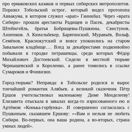
про ермаковских казаков и первых сибирских митрополитов.
Поразил Тобольский острог, который видел протопопа
Аввакума, в котором служил «арап» Ганнибал. Через «врата
Сибири» прошли арестанты Радищев и Пасек, декабристы
Штейнгейль, братья Бобрищевы-Пушкины, Свистунов,
Анненков. А Кюхельбекер, Барятинский, Муравьёв, Вольф,
Семёнов, Краснокутский и вовсе упокоились на старом
Завальном кладбище…. Влед за декабристами подконвойно
побывали в городке петрашевцы, среди которых Фёдор
Михайлович Достоевский. Сидели в местной тюрьме
Чернышевский и Короленко, а ранее томились в ссылке
Сумароков и Фонвизин.
Город-тюрьма? Неправда: в Тобольске родился и вырос
тончайший романтик Алябьев, а великий сказочник Пётр
Ершов учительствовал маленькому Диме Менделееву!
Елизавета отыскала в завалах когда-то изрисованного ею и
Артёмом «Конька-горбунка». И совершенно согласилась с
Пушкиным, сказавшем Ершову: ««Вам и нельзя не любить
Сибири. Во-первых, она ваша родина, а во-вторых, страна
умных людей».