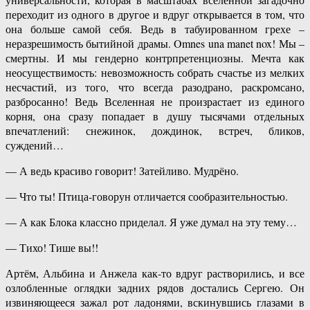
переходит из одного в другое и вдруг открывается в том, что
она больше самой себя. Ведь в табуированном грехе –
неразрешимость бытийной драмы. Omnes una manet nox! Мы –
смертны. И мы гендерно контрпретенциозны. Мечта как
неосуществимость: невозможность собрать счастье из мелких
несчастий, из того, что всегда разодрано, раскромсано,
разбросанно! Ведь Вселенная не произрастает из единого
корня, она сразу попадает в душу тысячами отдельных
впечатлений: снежинок, дождинок, встреч, бликов,
суждений…
— А ведь красиво говорит! Затейливо. Мудрёно.
— Что ты! Птица-говорун отличается сообразительностью.
— А как Блока классно приделал. Я уже думал на эту тему…
— Тихо! Тише вы!!
Артём, Альбина и Анжела как-то вдруг растворились, и все
озлобленные оглядки задних рядов достались Сергею. Он
извиняющееся зажал рот ладонями, вскинувшись глазами в