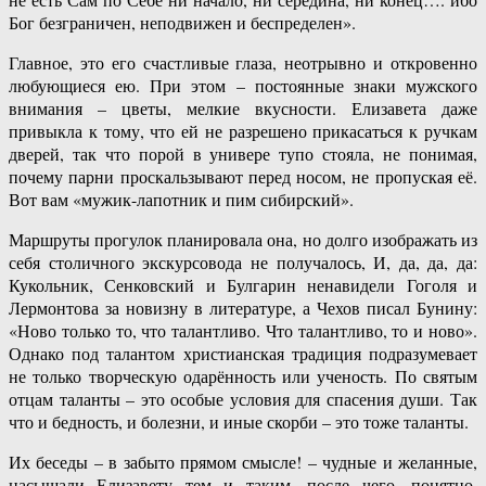
Бог безграничен, неподвижен и беспределен».
Главное, это его счастливые глаза, неотрывно и откровенно
любующиеся ею. При этом – постоянные знаки мужского
внимания – цветы, мелкие вкусности. Елизавета даже
привыкла к тому, что ей не разрешено прикасаться к ручкам
дверей, так что порой в универе тупо стояла, не понимая,
почему парни проскальзывают перед носом, не пропуская её.
Вот вам «мужик-лапотник и пим сибирский».
Маршруты прогулок планировала она, но долго изображать из
себя столичного экскурсовода не получалось, И, да, да, да:
Кукольник, Сенковский и Булгарин ненавидели Гоголя и
Лермонтова за новизну в литературе, а Чехов писал Бунину:
«Ново только то, что талантливо. Что талантливо, то и ново».
Однако под талантом христианская традиция подразумевает
не только творческую одарённость или ученость. По святым
отцам таланты – это особые условия для спасения души. Так
что и бедность, и болезни, и иные скорби – это тоже таланты.
Их беседы – в забыто прямом смысле! – чудные и желанные,
насыщали Елизавету тем и таким, после чего, понятно,