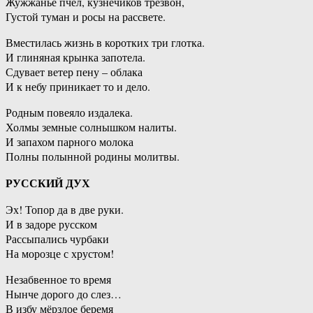
Жужжанье пчёл, кузнечиков трезвон,
Густой туман и росы на рассвете.
Вместилась жизнь в коротких три глотка.
И глиняная крынка запотела.
Сдувает ветер пену – облака
И к небу приникает то и дело.
Родным повеяло издалека.
Холмы земные солнышком налиты.
И запахом парного молока
Полны полынной родины молитвы.
РУССКИЙ ДУХ
Эх! Топор да в две руки.
И в задоре русском
Рассыпались чурбаки
На морозце с хрустом!
Незабвенное то время
Нынче дорого до слез…
В избу мёрзлое беремя