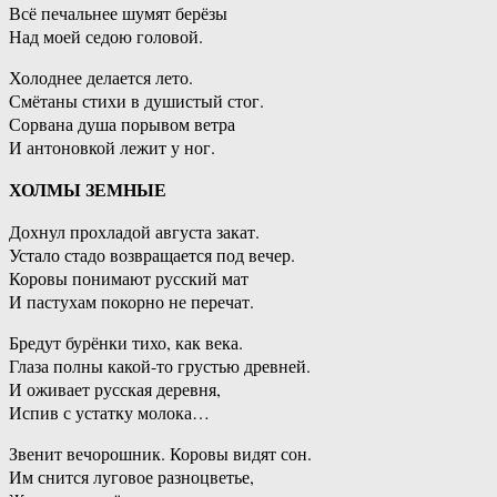
Всё печальнее шумят берёзы
Над моей седою головой.
Холоднее делается лето.
Смётаны стихи в душистый стог.
Сорвана душа порывом ветра
И антоновкой лежит у ног.
ХОЛМЫ ЗЕМНЫЕ
Дохнул прохладой августа закат.
Устало стадо возвращается под вечер.
Коровы понимают русский мат
И пастухам покорно не перечат.
Бредут бурёнки тихо, как века.
Глаза полны какой-то грустью древней.
И оживает русская деревня,
Испив с устатку молока…
Звенит вечорошник. Коровы видят сон.
Им снится луговое разноцветье,