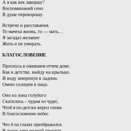
А я как век завершу?
Воспоминаний сено
В душе переворошу.
Встречи и расставания.
То мачеха жизнь, то — мать…
Я загадал желание
Жить и не умирать.
БЛАГОСЛОВЕНИЕ
Проснусь в ожившем отчем доме.
Как в детстве, выйду на крыльцо.
И воду зачерпнув в ладони,
Омою солнцем я лицо.
Оно из лона голубого
Скатилось – чудом из чудес,
Чтоб я по-детски верил снова
В благословение небес.
Что б на глазах преображался
В лучах зари родной простор…