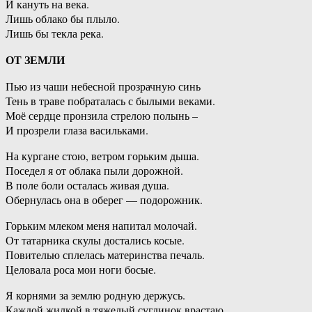
И кануть на века.
Лишь облако бы плыло.
Лишь бы текла река.
ОТ ЗЕМЛИ
Пью из чаши небесной прозрачную синь
Тень в траве побраталась с былыми веками.
Моё сердце пронзила стрелою полынь –
И прозрели глаза васильками.
На кургане стою, ветром горьким дыша.
Поседел я от облака пыли дорожной.
В поле боли осталась живая душа.
Обернулась она в оберег — подорожник.
Горьким млеком меня напитал молочай.
От татарника скулы достались косые.
Повителью сплелась материнства печаль.
Целовала роса мои ноги босые.
Я корнями за землю родную держусь.
Каждой жилкой в тяжелый суглинок врастаю.