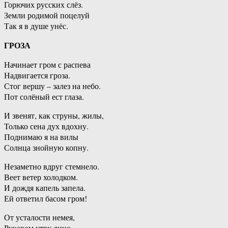
Горючих русских слёз.
Земли родимой поцелуй
Так я в душе унёс.
ГРОЗА
Начинает гром с распева
Надвигается гроза.
Стог вершу – залез на небо.
Пот солёный ест глаза.
И звенят, как струны, жилы,
Только сена дух вдохну.
Поднимаю я на вилы
Солнца знойную копну.
Незаметно вдруг стемнело.
Веет ветер холодком.
И дождя капель запела.
Ей ответил басом гром!
От усталости немея,
Рукавом утру лицо.