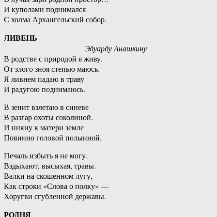
И куполами поднимался
С холма Архангельский собор.
ЛИВЕНЬ
Эдуарду Анашкину
В родстве с природой я живу.
От злого зноя степью маюсь.
Я ливнем падаю в траву
И радугою поднимаюсь.
В зенит взлетаю в синеве
В разгар охоты соколиной.
И никну к матери земле
Повинно головой полынной.
Печаль избыть я не могу.
Вздыхают, высыхая, травы.
Валки на скошенном лугу,
Как строки «Слова о полку» —
Хоругви сгубленной державы.
РОДНЯ