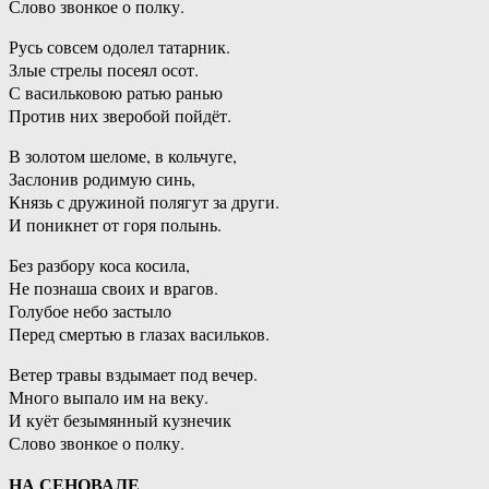
Слово звонкое о полку.
Русь совсем одолел татарник.
Злые стрелы посеял осот.
С васильковою ратью ранью
Против них зверобой пойдёт.
В золотом шеломе, в кольчуге,
Заслонив родимую синь,
Князь с дружиной полягут за други.
И поникнет от горя полынь.
Без разбору коса косила,
Не познаша своих и врагов.
Голубое небо застыло
Перед смертью в глазах васильков.
Ветер травы вздымает под вечер.
Много выпало им на веку.
И куёт безымянный кузнечик
Слово звонкое о полку.
НА СЕНОВАЛЕ