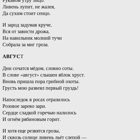
Ливень лупит, не жалея,
Да сухим стоит сенцо.
И зарод задумав круче,
Вся от зависти дрожа,
На навильник молний тучи
Собрала за миг гроза.
АВГУС
Т
Дни сочатся мёдом, словно соты.
В слове «август» слышен яблок хруст.
Вновь пришла пора грибной охоты.
Грусть мою развеял первый груздь!
Напоследок в росах отразилось
Розовое зарево зари.
Сердце сладкой горечью налилось
И огнём рябиновым горит.
И хотя еще резвятся грозы,
И сквозь солнце ливень льёт слепой —