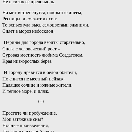
Не в силах её превозмочь.
На миг встрепенутся, покрытые инеем,
Ресницы, и смежит их сон:
То вспыхнула высь самоцветами зимними,
Сияет в мороз небосклон.
Перины для города взбиты старательно,
Снега с человеческий рост –
Суровая местность любима Создателем,
Края низкорослых берёз.
И городу нравится в белой обители,
Но снится не местный пейзаж:
Палящее солнце и южные жители,
И тёплое море, и пляж.
***
Простите ли пробуждение,
Мои затяжные сны?
Ночные произведения,
Посланцы шальной луны.