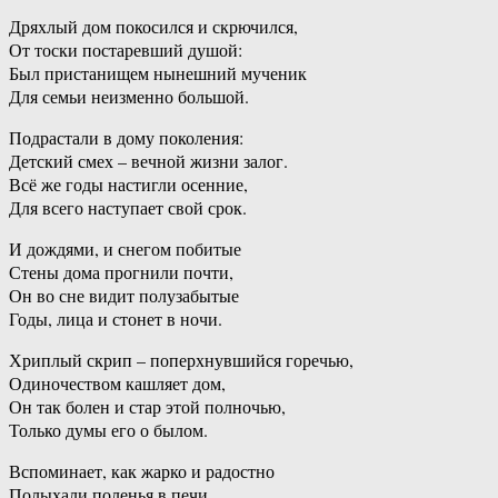
Дряхлый дом покосился и скрючился,
От тоски постаревший душой:
Был пристанищем нынешний мученик
Для семьи неизменно большой.
Подрастали в дому поколения:
Детский смех – вечной жизни залог.
Всё же годы настигли осенние,
Для всего наступает свой срок.
И дождями, и снегом побитые
Стены дома прогнили почти,
Он во сне видит полузабытые
Годы, лица и стонет в ночи.
Хриплый скрип – поперхнувшийся горечью,
Одиночеством кашляет дом,
Он так болен и стар этой полночью,
Только думы его о былом.
Вспоминает, как жарко и радостно
Полыхали поленья в печи,