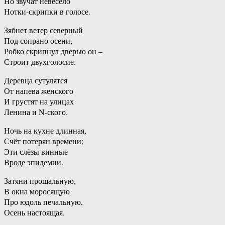
Но звучат невесело
Нотки-скрипки в голосе.
Зябнет ветер северный
Под сопрано осени,
Робко скрипнул дверью он –
Строит двухголосие.
Деревца сутулятся
От напева женского
И грустят на улицах
Ленина и N-ского.
Ночь на кухне длинная,
Счёт потерян времени;
Эти слёзы винные
Вроде эпидемии.
Затяни прощальную,
В окна моросящую
Про юдоль печальную,
Осень настоящая.