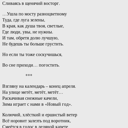
Сливаясь в щенячий восторг.
…Ушла по мосту разноцветному
Туда, где луга зелены,
В края, как душа твоя, светлые,
Где люди, увы, не нужны.
И там, обретя долю лучшую,
Не будешь ты больше грустить.
Но если ты тоже соскучишься,
Во сне приходи… погостить.
***
Взгляну на календарь – конец апреля.
На улице метёт, метёт, метёт…
Раскачивая снежные качели,
Зима играет с нами в «Новый год».
Колючий, хлёсткий и ершистый ветер
Всё норовит залезть под воротник,
Смеётся в голос в ледяной карете