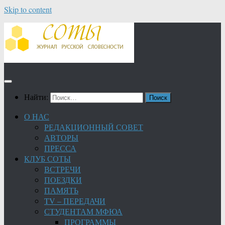
Skip to content
Найти:
О НАС
РЕДАКЦИОННЫЙ СОВЕТ
АВТОРЫ
ПРЕССА
КЛУБ СОТЫ
ВСТРЕЧИ
ПОЕЗДКИ
ПАМЯТЬ
TV – ПЕРЕДАЧИ
СТУДЕНТАМ МФЮА
ПРОГРАММЫ