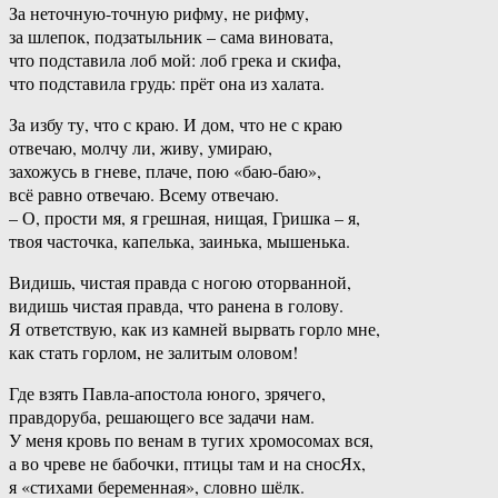
За неточную-точную рифму, не рифму,
за шлепок, подзатыльник – сама виновата,
что подставила лоб мой: лоб грека и скифа,
что подставила грудь: прёт она из халата.
За избу ту, что с краю. И дом, что не с краю
отвечаю, молчу ли, живу, умираю,
захожусь в гневе, плаче, пою «баю-баю»,
всё равно отвечаю. Всему отвечаю.
– О, прости мя, я грешная, нищая, Гришка – я,
твоя часточка, капелька, заинька, мышенька.
Видишь, чистая правда с ногою оторванной,
видишь чистая правда, что ранена в голову.
Я ответствую, как из камней вырвать горло мне,
как стать горлом, не залитым оловом!
Где взять Павла-апостола юного, зрячего,
правдоруба, решающего все задачи нам.
У меня кровь по венам в тугих хромосомах вся,
а во чреве не бабочки, птицы там и на сносЯх,
я «стихами беременная», словно шёлк.