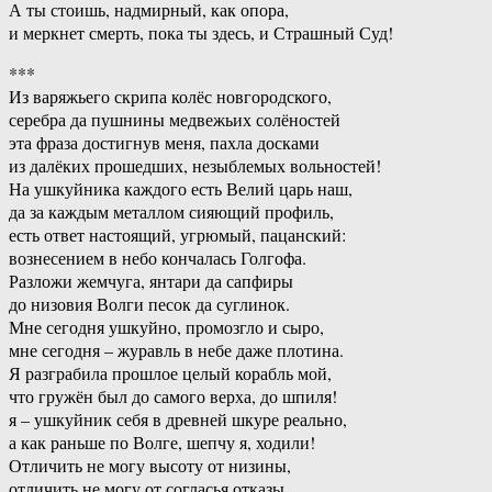
А ты стоишь, надмирный, как опора,
и меркнет смерть, пока ты здесь, и Страшный Суд!
***
Из варяжьего скрипа колёс новгородского,
серебра да пушнины медвежьих солёностей
эта фраза достигнув меня, пахла досками
из далёких прошедших, незыблемых вольностей!
На ушкуйника каждого есть Велий царь наш,
да за каждым металлом сияющий профиль,
есть ответ настоящий, угрюмый, пацанский:
вознесением в небо кончалась Голгофа.
Разложи жемчуга, янтари да сапфиры
до низовия Волги песок да суглинок.
Мне сегодня ушкуйно, промозгло и сыро,
мне сегодня – журавль в небе даже плотина.
Я разграбила прошлое целый корабль мой,
что гружён был до самого верха, до шпиля!
я – ушкуйник себя в древней шкуре реально,
а как раньше по Волге, шепчу я, ходили!
Отличить не могу высоту от низины,
отличить не могу от согласья отказы.