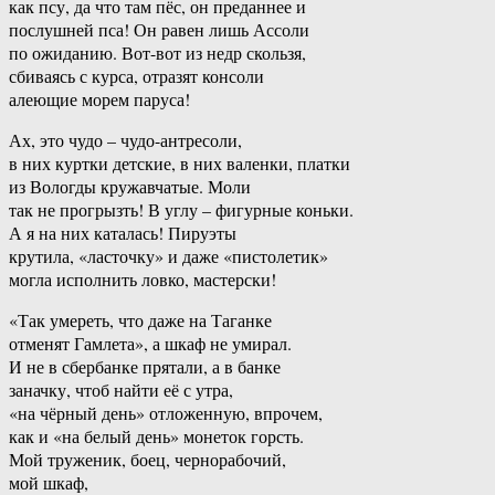
как псу, да что там пёс, он преданнее и
послушней пса! Он равен лишь Ассоли
по ожиданию. Вот-вот из недр скользя,
сбиваясь с курса, отразят консоли
алеющие морем паруса!
Ах, это чудо – чудо-антресоли,
в них куртки детские, в них валенки, платки
из Вологды кружавчатые. Моли
так не прогрызть! В углу – фигурные коньки.
А я на них каталась! Пируэты
крутила, «ласточку» и даже «пистолетик»
могла исполнить ловко, мастерски!
«Так умереть, что даже на Таганке
отменят Гамлета», а шкаф не умирал.
И не в сбербанке прятали, а в банке
заначку, чтоб найти её с утра,
«на чёрный день» отложенную, впрочем,
как и «на белый день» монеток горсть.
Мой труженик, боец, чернорабочий,
мой шкаф,