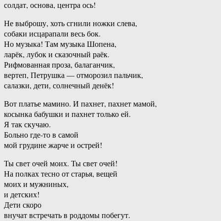
солдат, основа, центра ось!
Не выброшу, хоть сгнили ножки слева,
собаки исцарапали весь бок.
Но музыка! Там музыка Шопена,
ларёк, лубок и сказочный раёк.
Рифмованная проза, балаганчик,
вертеп, Петрушка — отморозил пальчик,
салазки, дети, солнечный денёк!
Вот платье мамино. И пахнет, пахнет мамой,
косынка бабушки и пахнет только ей.
Я так скучаю.
Больно где-то в самой
мой грудине жарче и острей!
Ты свет очей моих. Ты свет очей!
На полках тесно от старья, вещей
моих и мужниных,
и детских!
Дети скоро
внучат встречать в роддомы побегут.