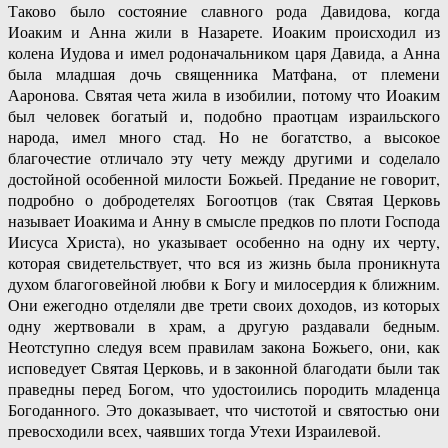
Таково было состояние славного рода Давидова, когда
Иоаким и Анна жили в Назарете. Иоаким происходил из
колена Иудова и имел родоначальником царя Давида, а Анна
была младшая дочь священника Матфана, от племени
Ааронова. Святая чета жила в изобилии, потому что Иоаким
был человек богатый и, подобно праотцам израильского
народа, имел много стад. Но не богатство, а высокое
благочестие отличало эту чету между другими и соделало
достойной особенной милости Божьей. Предание не говорит,
подробно о добродетелях Богоотцов (так Святая Церковь
называет Иоакима и Анну в смысле предков по плоти Господа
Иисуса Христа), но указывает особенно на одну их черту,
которая свидетельствует, что вся из жизнь была проникнута
духом благоговейной любви к Богу и милосердия к ближним.
Они ежегодно отделяли две трети своих доходов, из которых
одну жертвовали в храм, а другую раздавали бедным.
Неотступно следуя всем правилам закона Божьего, они, как
исповедует Святая Церковь, и в законной благодати были так
праведны перед Богом, что удостоились породить младенца
Богоданного. Это доказывает, что чистотой и святостью они
превосходили всех, чаявших тогда Утехи Израилевой.