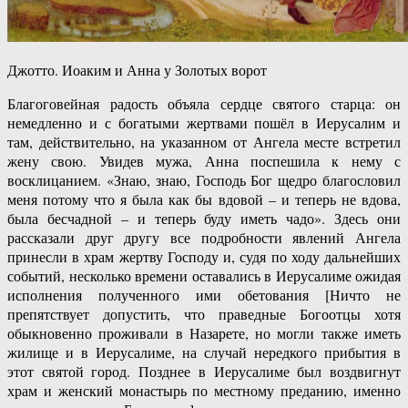
Джотто. Иоаким и Анна у Золотых ворот
Благоговейная радость объяла сердце святого старца: он
немедленно и с богатыми жертвами пошёл в Иерусалим и
там, действительно, на указанном от Ангела месте встретил
жену свою. Увидев мужа, Анна поспешила к нему с
восклицанием. «Знаю, знаю, Господь Бог щедро благословил
меня потому что я была как бы вдовой – и теперь не вдова,
была бесчадной – и теперь буду иметь чадо». Здесь они
рассказали друг другу все подробности явлений Ангела
принесли в храм жертву Господу и, судя по ходу дальнейших
событий, несколько времени оставались в Иерусалиме ожидая
исполнения полученного ими обетования [Ничто не
препятствует допустить, что праведные Богоотцы хотя
обыкновенно проживали в Назарете, но могли также иметь
жилище и в Иерусалиме, на случай нередкого прибытия в
этот святой город. Позднее в Иерусалиме был воздвигнут
храм и женский монастырь по местному преданию, именно