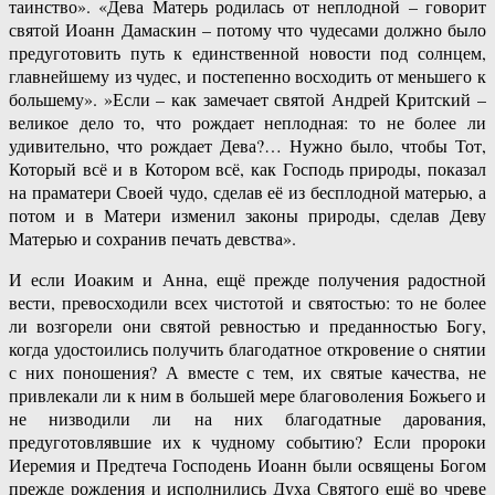
таинство». «Дева Матерь родилась от неплодной – говорит
святой Иоанн Дамаскин – потому что чудесами должно было
предуготовить путь к единственной новости под солнцем,
главнейшему из чудес, и постепенно восходить от меньшего к
большему». »Если – как замечает святой Андрей Критский –
великое дело то, что рождает неплодная: то не более ли
удивительно, что рождает Дева?… Нужно было, чтобы Тот,
Который всё и в Котором всё, как Господь природы, показал
на праматери Своей чудо, сделав её из бесплодной матерью, а
потом и в Матери изменил законы природы, сделав Деву
Матерью и сохранив печать девства».
И если Иоаким и Анна, ещё прежде получения радостной
вести, превосходили всех чистотой и святостью: то не более
ли возгорели они святой ревностью и преданностью Богу,
когда удостоились получить благодатное откровение о снятии
с них поношения? А вместе с тем, их святые качества, не
привлекали ли к ним в большей мере благоволения Божьего и
не низводили ли на них благодатные дарования,
предуготовлявшие их к чудному событию? Если пророки
Иеремия и Предтеча Господень Иоанн были освящены Богом
прежде рождения и исполнились Духа Святого ещё во чреве