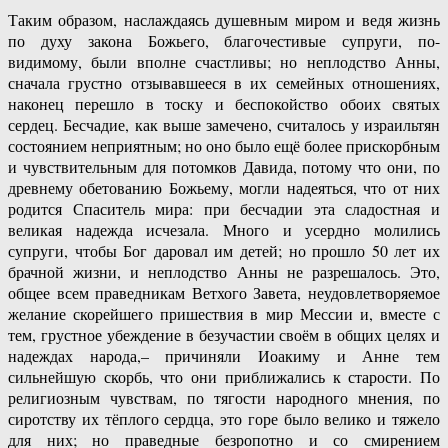
Таким образом, наслаждаясь душевным миром и ведя жизнь
по духу закона Божьего, благочестивые супруги, по-
видимому, были вполне счастливы; но неплодство Анны,
сначала грустно отзывавшееся в их семейных отношениях,
наконец перешло в тоску и беспокойство обоих святых
сердец. Бесчадие, как выше замечено, считалось у израильтян
состоянием неприятным; но оно было ещё более прискорбным
и чувствительным для потомков Давида, потому что они, по
древнему обетованию Божьему, могли надеяться, что от них
родится Спаситель мира: при бесчадии эта сладостная и
великая надежда исчезала. Много и усердно молились
супруги, чтобы Бог даровал им детей; но прошло 50 лет их
брачной жизни, и неплодство Анны не разрешалось. Это,
общее всем праведникам Ветхого Завета, неудовлетворяемое
желание скорейшего пришествия в мир Мессии и, вместе с
тем, грустное убеждение в безучастии своём в общих целях и
надеждах народа,– причиняли Иоакиму и Анне тем
сильнейшую скорбь, что они приближались к старости. По
религиозным чувствам, по тягости народного мнения, по
сиротству их тёплого сердца, это горе было велико и тяжело
для них; но праведные безропотно и со смирением