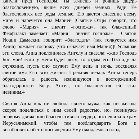
канули пред Господом. Ты зачнёшь и родишь дщерь
благословенную, выше всех дщерей земных. Ради Её
благословятся все роды земные, Ею дастся спасение всему
миру и наречётся она Марией [Святые Отцы говорят, что
слово «Мария» – значит «госпожа»; так блаженный
Феофилакт замечает: «Мария – значит госпожа» – Святой
Иоанн Дамаскин говорит: «благодать» (так толкуется имя
Анна) рождает госпожу (что означает имя Мария)]! Услышав
эти слова, Анна поклонилась Ангелу и сказала: «жив Господь
Бог мой! если у меня будет дитя, то отдам его Господу на
служение, пусть оно служит Ему день и ночь, восхваляя
святое имя Его всю жизнь». Прежняя печаль Анны теперь
обратилась в радость, излившуюся в восторженной
благодарности Богу. Ангел, по благовестия ей, стал
невидим.4
Святая Анна как ни любила своего мужа, как ни желала
скорее поделиться с ним своей радостью, но, повинуясь
первому движению благочестивого сердца, поспешила в храм
Иерусалимский, чтобы там возблагодарить Бога и
возобновить обет о посвящении Ему ожидаемого плода.