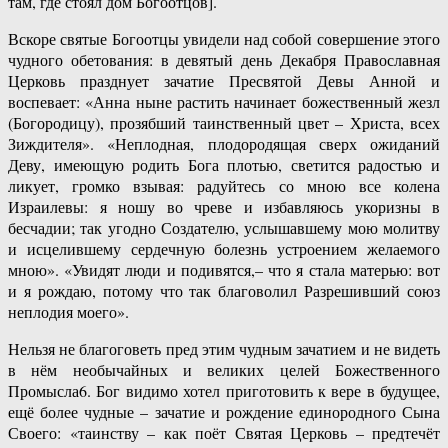
там, где стоял дом Богоотцов].
Вскоре святые Богоотцы увидели над собой совершение этого
чудного обетования: в девятый день Декабря Православная
Церковь празднует зачатие Пресвятой Девы Анной и
воспевает: «Анна ныне растить начинает божественный жезл
(Богородицу), прозябший таинственный цвет – Христа, всех
Зиждителя». «Неплодная, плодородящая сверх ожиданий
Деву, имеющую родить Бога плотью, светится радостью и
ликует, громко взывая: радуйтесь со мною все колена
Израилевы: я ношу во чреве и избавляюсь укоризны в
бесчадии; так угодно Создателю, услышавшему мою молитву
и исцелившему сердечную болезнь устроением желаемого
мною». «Увидят люди и подивятся,– что я стала матерью: вот
и я рождаю, потому что так благоволил Разрешивший союз
неплодия моего».
Нельзя не благоговеть пред этим чудным зачатием и не видеть
в нём необычайных и великих целей Божественного
Промысла6. Бог видимо хотел приготовить к вере в будущее,
ещё более чудные – зачатие и рождение единородного Сына
Своего: «таинству – как поёт Святая Церковь – предтечёт