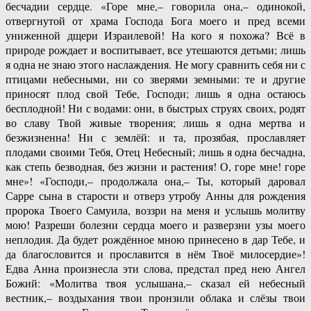
бесчадии сердце. «Горе мне,– говорила она,– одинокой,
отвергнутой от храма Господа Бога моего и пред всеми
униженной дщери Израилевой! На кого я похожа? Всё в
природе рождает и воспитывает, все утешаются детьми; лишь
я одна не знаю этого наслаждения. Не могу сравнить себя ни с
птицами небесными, ни со зверями земными: те и другие
приносят плод свой Тебе, Господи; лишь я одна остаюсь
бесплодной! Ни с водами: они, в быстрых струях своих, родят
во славу Твой живые творения; лишь я одна мертва и
безжизненна! Ни с землёй: и та, прозябая, прославляет
плодами своими Тебя, Отец Небесный; лишь я одна бесчадна,
как степь безводная, без жизни и растения! О, горе мне! горе
мне»! «Господи,– продолжала она,– Ты, который даровал
Сарре сына в старости и отверз утробу Анны для рождения
пророка Твоего Самуила, воззри на меня и услышь молитву
мою! Разреши болезни сердца моего и разверзни узы моего
неплодия. Да будет рождённое мною принесено в дар Тебе, и
да благословится и прославится в нём Твоё милосердие»!
Едва Анна произнесла эти слова, предстал пред нею Ангел
Божий: «Молитва твоя услышана,– сказал ей небесный
вестник,– воздыхания твои пронзили облака и слёзы твои