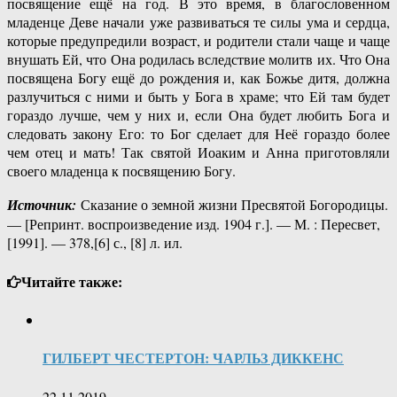
посвящение ещё на год. В это время, в благословенном
младенце Деве начали уже развиваться те силы ума и сердца,
которые предупредили возраст, и родители стали чаще и чаще
внушать Ей, что Она родилась вследствие молитв их. Что Она
посвящена Богу ещё до рождения и, как Божье дитя, должна
разлучиться с ними и быть у Бога в храме; что Ей там будет
гораздо лучше, чем у них и, если Она будет любить Бога и
следовать закону Его: то Бог сделает для Неё гораздо более
чем отец и мать! Так святой Иоаким и Анна приготовляли
своего младенца к посвящению Богу.
Источник:
Сказание о земной жизни Пресвятой Богородицы.
— [Репринт. воспроизведение изд. 1904 г.]. — М. : Пересвет,
[1991]. — 378,[6] с., [8] л. ил.
Читайте также:
ГИЛБЕРТ ЧЕСТЕРТОН: ЧАРЛЬЗ ДИККЕНС
22.11.2019