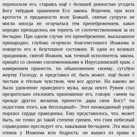
переносили его, стараясь ещё с большей ревностью угодить
Богу твёрдым хранением Его закона. Впрочем, при всех
кротости и преданности воле Божьей, святые супруги не
могли иногда не огорчаться тем пренебрежением, какое
нередко приходилось им терпеть от соотечественников за их
бесчадие. При одном случае это пренебрежение, высказанное
принародно, глубоко огорчило благочестивого Иоакима и
повергло его в безутешное состояние. В один из великих
праздников, святой Иоаким, как точный исполнитель закона,
пришёл со своими соплеменниками в Иерусалимский храм, с
намерением принести, по обыкновению своему, сугубую
жертву Господу, и представил её, быть может, ещё более с
чистым и тёплым чувством, чем все другие. Но каково же
было удивление праведного мужа, когда некто Рувим стал
презрительно отклонять приношение его, говоря: «зачем ты
прежде других желаешь принести дары свои Богу? ты
недостоин этого, как бесплодный». Этот неожиданный упрёк
поразил сердце праведника. Ему представилось, что, может
быть, он точно до такой степени грешен, что гнев небесный
справедливо преследует его, наказывая бесчадием. Эта мысль
отняла у Иоакима всю бодрость: он вышел из храма в