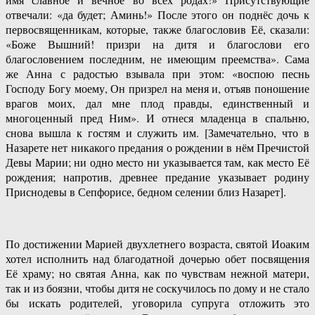
отвечали: «да будет; Аминь!» После этого он поднёс дочь к
первосвященникам, которые, также благословив Её, сказали:
«Боже Вышний! призри на дитя и благослови его
благословением последним, не имеющим преемства». Сама
же Анна с радостью взывала при этом: «воспою песнь
Господу Богу моему, Он призрел на меня и, отъяв поношение
врагов моих, дал мне плод правды, единственный и
многоценный пред Ним». И отнеся младенца в спальню,
снова вышла к гостям и служить им. [Замечательно, что в
Назарете нет никакого предания о рождении в нём Пречистой
Девы Марии; ни одно место ни указывается там, как место Её
рождения; напротив, древнее предание указывает родину
Приснодевы в Сепфорисе, бедном селении близ Назарет].
По достижении Марией двухлетнего возраста, святой Иоаким
хотел исполнить над благодатной дочерью обет посвящения
Её храму; но святая Анна, как по чувствам нежной матери,
так и из боязни, чтобы дитя не соскучилось по дому и не стало
бы искать родителей, уговорила супруга отложить это