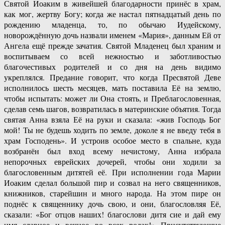
Святой Иоаким в живейшей благодарности принёс в храм,
как мог, жертву Богу; когда же настал пятнадцатый день по
рождению младенца, то, по обычаю Иудейскому,
новорождённую дочь назвали именем «Мария», данным Ей от
Ангела ещё прежде зачатия. Святой Младенец был храним и
воспитываем со всей нежностью и заботливостью
благочестивых родителей и со дня на день видимо
укреплялся. Предание говорит, что когда Пресвятой Деве
исполнилось шесть месяцев, мать поставила Её на землю,
чтобы испытать: может ли Она стоять, и Преблагословенная,
сделав семь шагов, возвратилась в материнские объятия. Тогда
святая Анна взяла Её на руки и сказала: «жив Господь Бог
мой! Ты не будешь ходить по земле, доколе я не введу тебя в
храм Господень». И устроив особое место в спальне, куда
возбранён был вход всему нечистому, Анна избрала
непорочных еврейских дочерей, чтобы они ходили за
благословенным дитятей её. При исполнении года Марии
Иоаким сделал большой пир и созвал на него священников,
книжников, старейшин и много народа. На этом пире он
поднёс к священнику дочь свою, и они, благословляя Её,
сказали: «Бог отцов наших! благослови дитя сие и дай ему
имя славное и вечное во всех родах!» Присутствующие