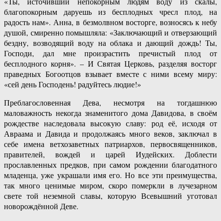
«Ты, источивший непокорным людям воду из скалы,
благопокорным даруешь из бесплодных чресл плод, на
радость нам». Анна, в безмолвном восторге, возносясь к небу
душой, смиренно помышляла: «Заключающий и отверзающий
бездну, возводящий воду на облака и дающий дождь! Ты,
Господи, дал мне произрастить пречистый плод от
бесплодного корня». – И Святая Церковь, разделяя восторг
праведных Богоотцов взывает вместе с ними всему миру:
«сей день Господень! радуйтесь людие!»
Преблагословенная Дева, несмотря на тогдашнюю
маловажность некогда знаменитого дома Давидова, в своём
рождестве наследовала высокую славу: род её, исходя от
Авраама и Давида и продолжаясь много веков, заключал в
себе имена ветхозаветных патриархов, первосвященников,
правителей, вождей и царей Иудейских. Доблести
прославленных предков, при самом рождении благодатного
младенца, уже украшали имя его. Но все эти преимущества,
так много ценимые миром, скоро померкли в лучезарном
свете той неземной славы, которую Всевышний уготовал
новорождённой Деве.