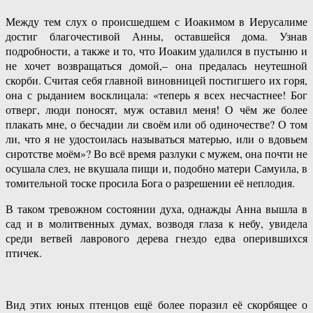
Между тем слух о происшедшем с Иоакимом в Иерусалиме
достиг благочестивой Анны, оставшейся дома. Узнав
подробности, а также и то, что Иоаким удалился в пустыню и
не хочет возвращаться домой,– она предалась неутешной
скорби. Считая себя главной виновницей постигшего их горя,
она с рыданием восклицала: «теперь я всех несчастнее! Бог
отверг, люди поносят, муж оставил меня! О чём же более
плакать мне, о бесчадии ли своём или об одиночестве? О том
ли, что я не удостоилась называться матерью, или о вдовьем
сиротстве моём»? Во всё время разлуки с мужем, она почти не
осушала слез, не вкушала пищи и, подобно матери Самуила, в
томительной тоске просила Бога о разрешении её неплодия.
В таком тревожном состоянии духа, однажды Анна вышла в
сад и в молитвенных думах, возводя глаза к небу, увидела
среди ветвей лаврового дерева гнездо едва оперившихся
птичек.
Вид этих юных птенцов ещё более поразил её скорбящее о