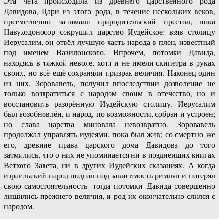
Эта чета происходила из древнего царственного рода
Давидова, Цари из этого рода, в течение нескольких веков,
преемственно занимали прародительский престол, пока
Навуходоносор сокрушил царство Иудейское: взяв столицу
Иерусалим, он отвёл лучшую часть народа в плен, известный
под именем Вавилонского. Впрочем, потомки Давида,
находясь в тяжкой неволе, хотя и не имели скипетра в руках
своих, но всё ещё сохраняли призрак величия. Наконец один
из них, Зоровавель, получил впоследствии дозволение не
только возвратиться с народом своим в отечество, но и
восстановить разорённую Иудейскую столицу. Иерусалим
был возобновлён, и народ, по возможности, собран и устроен;
но слава царства миновала невозвратно. Зоровавель
продолжал управлять иудеями, пока был жив; со смертью же
его, древние права царского дома Давидова до того
затмились, что о них не упоминается ни в позднейших книгах
Ветхого Завета, ни в других Иудейских сказаниях. А когда
израильский народ подпал под зависимость римлян и потерял
свою самостоятельность, тогда потомки Давида совершенно
лишились прежнего величия, и род их окончательно слился с
народом.