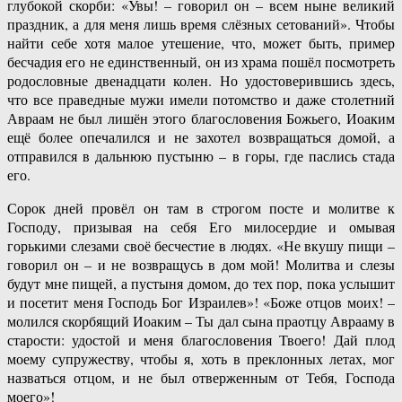
глубокой скорби: «Увы! – говорил он – всем ныне великий
праздник, а для меня лишь время слёзных сетований». Чтобы
найти себе хотя малое утешение, что, может быть, пример
бесчадия его не единственный, он из храма пошёл посмотреть
родословные двенадцати колен. Но удостоверившись здесь,
что все праведные мужи имели потомство и даже столетний
Авраам не был лишён этого благословения Божьего, Иоаким
ещё более опечалился и не захотел возвращаться домой, а
отправился в дальнюю пустыню – в горы, где паслись стада
его.
Сорок дней провёл он там в строгом посте и молитве к
Господу, призывая на себя Его милосердие и омывая
горькими слезами своё бесчестие в людях. «Не вкушу пищи –
говорил он – и не возвращусь в дом мой! Молитва и слезы
будут мне пищей, а пустыня домом, до тех пор, пока услышит
и посетит меня Господь Бог Израилев»! «Боже отцов моих! –
молился скорбящий Иоаким – Ты дал сына праотцу Аврааму в
старости: удостой и меня благословения Твоего! Дай плод
моему супружеству, чтобы я, хоть в преклонных летах, мог
назваться отцом, и не был отверженным от Тебя, Господа
моего»!