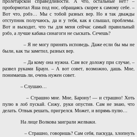
пролетарской справедливости. А что, остальные нет? –
пробормотал Яша под нос, обращаясь скорее к самому себе. –
Вот что, рэбэ… Мы с тобой разных вер. Но я так дважды
отступник получаюсь, да и у тебя, как я слышал, проблемы.
Вот и выходит, что ты для меня сейчас самый правильный
рэбэ, а лучше кабака синагоги не сыскать. Сечешь?
– Я не могу принять исповедь. Даже если бы мы не
были, как ты заметил, разных вер.
– Да кому она нужна. Сам все доложу при случае, –
развел руками Браун. – А вот совет, возможно, дашь. Мне,
понимаешь ли, очень нужен совет.
– Слушаю…
– Страшно мне. Мне, Барону! — и страшно! Хоть
пулю в лоб пускай. Сижу, руки опустив. Сам не знаю, что
делать. Отвык решать, пригрелся. Может, и впрямь пулю…
На лице Волкова заиграли желваки.
– Страшно, говоришь? Сам себя, паскуда, хлопнуть