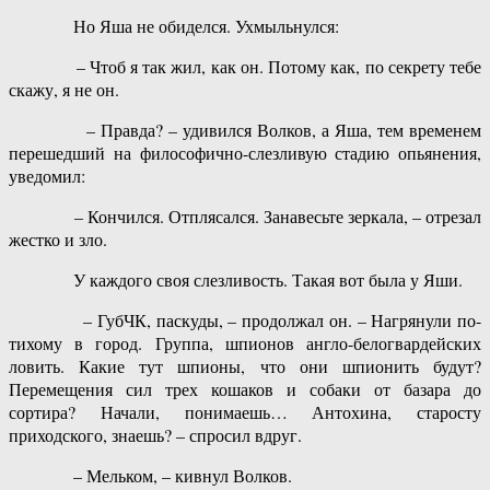
Но Яша не обиделся. Ухмыльнулся:
– Чтоб я так жил, как он. Потому как, по секрету тебе
скажу, я не он.
– Правда? – удивился Волков, а Яша, тем временем
перешедший на философично-слезливую стадию опьянения,
уведомил:
– Кончился. Отплясался. Занавесьте зеркала, – отрезал
жестко и зло.
У каждого своя слезливость. Такая вот была у Яши.
– ГубЧК, паскуды, – продолжал он. – Нагрянули по-
тихому в город. Группа, шпионов англо-белогвардейских
ловить. Какие тут шпионы, что они шпионить будут?
Перемещения сил трех кошаков и собаки от базара до
сортира? Начали, понимаешь… Антохина, старосту
приходского, знаешь? – спросил вдруг.
– Мельком, – кивнул Волков.