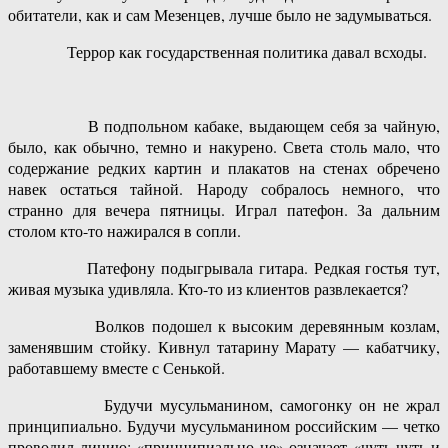
обитатели, как и сам Мезенцев, лучше было не задумываться.
Террор как государственная политика давал всходы.
В подпольном кабаке, выдающем себя за чайную,
было, как обычно, темно и накурено. Света столь мало, что
содержание редких картин и плакатов на стенах обречено
навек остаться тайной. Народу собралось немного, что
странно для вечера пятницы. Играл патефон. За дальним
столом кто-то нажирался в сопли.
Патефону подыгрывала гитара. Редкая гостья тут,
живая музыка удивляла. Кто-то из клиентов развлекается?
Волков подошел к высоким деревянным козлам,
заменявшим стойку. Кивнул татарину Марату — кабатчику,
работавшему вместе с Сенькой.
Будучи мусульманином, самогонку он не жрал
принципиально. Будучи мусульманином российским — четко
проводил линию: «принципиально не» означает «чуть-чуть и