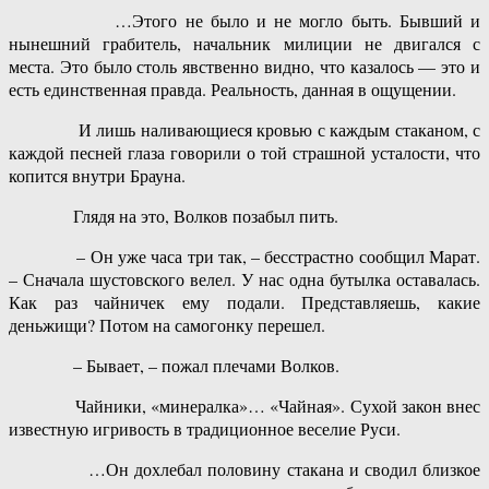
…Этого не было и не могло быть. Бывший и
нынешний грабитель, начальник милиции не двигался с
места. Это было столь явственно видно, что казалось — это и
есть единственная правда. Реальность, данная в ощущении.
И лишь наливающиеся кровью с каждым стаканом, с
каждой песней глаза говорили о той страшной усталости, что
копится внутри Брауна.
Глядя на это, Волков позабыл пить.
– Он уже часа три так, – бесстрастно сообщил Марат.
– Сначала шустовского велел. У нас одна бутылка оставалась.
Как раз чайничек ему подали. Представляешь, какие
деньжищи? Потом на самогонку перешел.
– Бывает, – пожал плечами Волков.
Чайники, «минералка»… «Чайная». Сухой закон внес
известную игривость в традиционное веселие Руси.
…Он дохлебал половину стакана и сводил близкое