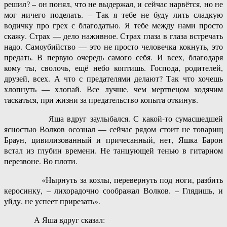
решил? – он понял, что не выдержал, и сейчас нарвётся, но не
мог ничего поделать. – Так я тебе не буду лить сладкую
водичку про грех с благодатью. Я тебе между нами просто
скажу. Страх — дело наживное. Страх глаза в глаза встречать
надо. Самоубийство — это не просто человечка кокнуть, это
предать. В первую очередь самого себя. И всех, благодаря
кому ты, сволочь, ещё небо коптишь. Господа, родителей,
друзей, всех. А что с предателями делают? Так что хочешь
хлопнуть — хлопай. Все лучше, чем мертвецом ходячим
таскаться, при жизни за предательство копыта откинув.
Яша вдруг заулыбался. С какой-то сумасшедшей
ясностью Волков осознал — сейчас рядом стоит не товарищ
Браун, цивилизованный и причесанный, нет, Яшка Барон
встал из глубин времени. Не танцующей тенью в гитарном
перезвоне. Во плоти.
«Нырнуть за козлы, перевернуть под ноги, разбить
керосинку, – лихорадочно соображал Волков. – Глядишь, и
уйду, не успеет прирезать».
А Яша вдруг сказал: