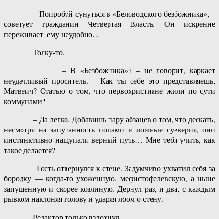
– Попробуй сунуться в «Беловодского безбожника», –
советует гражданин Четвертая Власть. Он искренне
переживает, ему неудобно…
Толку-то.
– В «Безбожника»? – не говорит, каркает
неудачливый проситель. – Как ты себе это представляешь,
Матвеич? Статью о том, что первохристиане жили по сути
коммунами?
– Да легко. Добавишь пару абзацев о том, что дескать,
несмотря на запуганность попами и ложные суеверия, они
инстинктивно нащупали верный путь… Мне тебя учить, как
такое делается?
Гость отвернулся к стене. Задумчиво ухватил себя за
бородку — когда-то ухоженную, мефистофелевскую, а ныне
запущенную и скорее козлиную. Дернул раз, и два, с каждым
рывком наклоняя голову и ударяя лбом о стену.
Редактор только вздохнул.