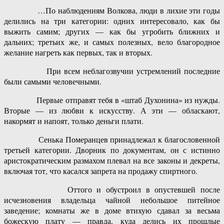
…По наблюдениям Волкова, люди в лихие эти годы
делились на три категории: одних интересовало, как бы
выжить самим; других — как бы угробить ближних и
дальних; третьих же, и самых полезных, вело благородное
желание нагреть как первых, так и вторых.
При всем неблагозвучии устремлений последние
были самыми человечными.
Первые отправят тебя в «штаб Духонина» из нужды.
Вторые — из любви к искусству. А эти — обласкают,
накормят и напоят, только деньги плати.
Сенька Померанцев принадлежал к благословенной
третьей категории. Дворник по документам, он с истинно
аристократическим размахом плевал на все законы и декреты,
включая тот, что касался запрета на продажу спиртного.
Оттого и обустроил в опустевшей после
исчезновения владельца чайной небольшое питейное
заведение; комнаты же в доме втихую сдавал за весьма
божескую плату — правда, куда делись их прошлые