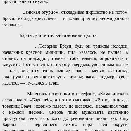
прости, мне это нужно.
Занюхал огурцом, откладывая пиршество на потом.
Бросил взгляд через плечо — и понял причину неожиданного
безлюдья.
Барин действительно изволили гулять.
…Товарищ Браун, будь он трижды неладен,
начальник красной милиции, пил, казалось, не пьянея. К
столику он подходил, только чтобы налить, опрокинуть и
закусить. Потом шел к патефону твердым, уверенным шагом
— так двигаются очень пьяные люди — менял пластинку;
клал руки на звенящие струны гитары; шагал, подыгрывая, а
казалось — пускался в пляс.
Менялись пластинки в патефоне, «Камаринская»
следовала за «Барыней», а потом сменялась «Во кузнице», а
товарищ Браун незримо плясал, не шевелясь, наращивая темп
с каждой песней. Сквозь лицо музыканта явственно
проступала тень того, кого до революции знали как Яшу
Барона — первейшего лихого вора всей округи,
преодолевшему черту оседлости благодаря насквозь