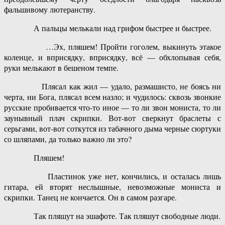
фальшивому лютеранству.
А пальцы мелькали над грифом быстрее и быстрее.
…Эх, пляшем! Пройти гоголем, выкинуть этакое
коленце, и вприсядку, вприсядку, всё — обхлопывая себя,
руки мелькают в бешеном темпе.
Плясал как жил — удало, размашисто, не боясь ни
черта, ни Бога, плясал всем назло; и чудилось: сквозь звонкие
русские пробивается что-то иное — то ли звон мониста, то ли
заунывный плач скрипки. Вот-вот сверкнут браслеты с
серьгами, вот-вот соткутся из табачного дыма черные сюртуки
со шляпами, да только важно ли это?
Пляшем!
Пластинок уже нет, кончились, и осталась лишь
гитара, ей вторят неслышные, невозможные мониста и
скрипки. Танец не кончается. Он в самом разгаре.
Так пляшут на эшафоте. Так пляшут свободные люди.