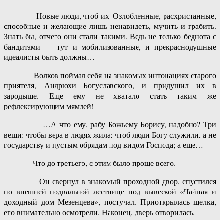
Новые люди, чтоб их. Озлобленные, расхристанные,
способные и желающие лишь ненавидеть, мучить и грабить.
Знать бы, отчего они стали такими. Ведь не только беднота с
бандитами — тут и мобилизованные, и прекраснодушные
идеалисты быть должны…
Волков поймал себя на знакомых интонациях старого
приятеля, Андрюхи Богуславского, и придушил их в
зародыше. Еще ему не хватало стать таким же
рефлексирующим мямлей!
…А что ему, рабу Божьему Борису, надобно? Три
вещи: чтобы вера в людях жила; чтоб люди Богу служили, а не
государству и пустым обрядам под видом Господа; а еще…
Что до третьего, с этим было проще всего.
Он свернул в знакомый проходной двор, спустился
по внешней подвальной лестнице под вывеской «Чайная и
доходный дом Мезенцева», постучал. Приоткрылась щелка,
его внимательно осмотрели. Наконец, дверь отворилась.