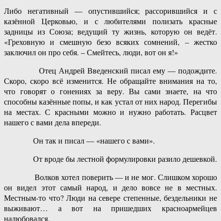
Либо негативный — опустившийся; рассорившийся и с
казённой Церковью, и с любителями полизать красные
задницы из Союза; ведущий ту жизнь, которую он ведёт.
«Греховную и смешную безо всяких сомнений, – жестко
заключил он про себя. – Смейтесь, люди, вот он я!»
Отец Андрей Введенский писал ему — подождите.
Скоро, скоро всё изменится. Не обращайте внимания на то,
что говорят о гонениях за веру. Вы сами знаете, на что
способны казённые попы, и как устал от них народ. Перегибы
на местах. С красными можно и нужно работать. Расцвет
нашего с вами дела впереди.
Он так и писал — «нашего с вами».
От вроде бы лестной формулировки разило дешевкой.
Волков хотел поверить — и не мог. Слишком хорошо
он видел этот самый народ, и дело вовсе не в местных.
Местным-то что? Люди на севере степенные, бездельники не
выживают… а вот на пришедших красноармейцев
налюбовался.