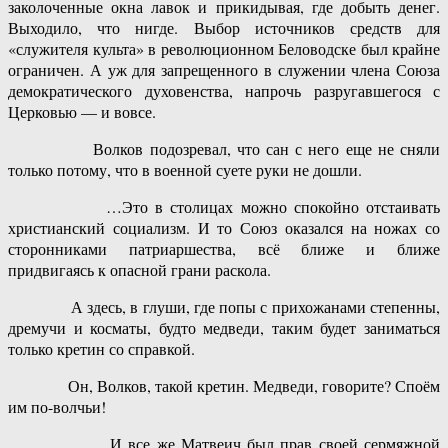
заколоченные окна лавок и прикидывая, где добыть денег.
Выходило, что нигде. Выбор источников средств для
«служителя культа» в революционном Беловодске был крайне
ограничен. А уж для запрещенного в служении члена Союза
демократического духовенства, напрочь разругавшегося с
Церковью — и вовсе.
Волков подозревал, что сан с него еще не сняли
только потому, что в военной суете руки не дошли.
…Это в столицах можно спокойно отстаивать
христианский социализм. И то Союз оказался на ножах со
сторонниками патриаршества, всё ближе и ближе
придвигаясь к опасной грани раскола.
А здесь, в глуши, где попы с прихожанами степенны,
дремучи и косматы, будто медведи, таким будет заниматься
только кретин со справкой.
Он, Волков, такой кретин. Медведи, говорите? Споём
им по-волчьи!
…И все же Матвеич был прав своей сермяжной