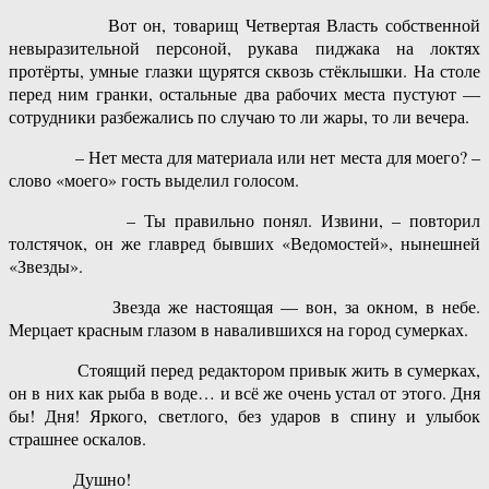
Вот он, товарищ Четвертая Власть собственной
невыразительной персоной, рукава пиджака на локтях
протёрты, умные глазки щурятся сквозь стёклышки. На столе
перед ним гранки, остальные два рабочих места пустуют —
сотрудники разбежались по случаю то ли жары, то ли вечера.
– Нет места для материала или нет места для моего? –
слово «моего» гость выделил голосом.
– Ты правильно понял. Извини, – повторил
толстячок, он же главред бывших «Ведомостей», нынешней
«Звезды».
Звезда же настоящая — вон, за окном, в небе.
Мерцает красным глазом в навалившихся на город сумерках.
Стоящий перед редактором привык жить в сумерках,
он в них как рыба в воде… и всё же очень устал от этого. Дня
бы! Дня! Яркого, светлого, без ударов в спину и улыбок
страшнее оскалов.
Душно!