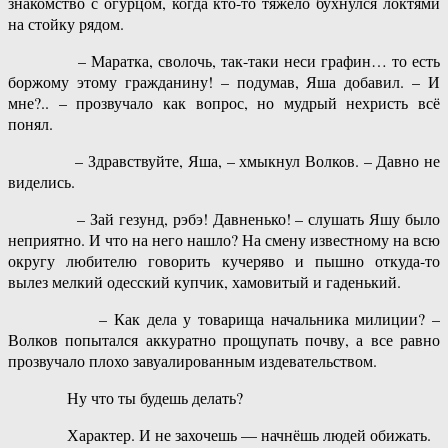
знакомство с огурцом, когда кто-то тяжело бухнулся локтями
на стойку рядом.
– Маратка, сволочь, так-таки неси графин… то есть
боржому этому гражданину! – подумав, Яша добавил. – И
мне?.. – прозвучало как вопрос, но мудрый нехристь всё
понял.
– Здравствуйте, Яша, – хмыкнул Волков. – Давно не
виделись.
– Зай гезунд, рэбэ! Давненько! – слушать Яшу было
неприятно. И что на него нашло? На смену известному на всю
округу любителю говорить кучеряво и пышно откуда-то
вылез мелкий одесский купчик, хамовитый и гаденький.
– Как дела у товарища начальника милиции? –
Волков попытался аккуратно прощупать почву, а все равно
прозвучало плохо завуалированным издевательством.
Ну что ты будешь делать?
Характер. И не захочешь — начнёшь людей обижать.