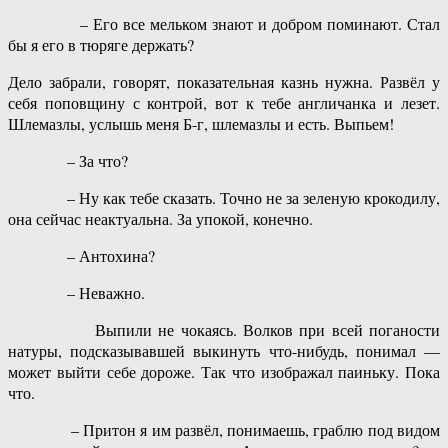
– Его все мельком знают и добром поминают. Стал
бы я его в тюряге держать?
Дело забрали, говорят, показательная казнь нужна. Развёл у
себя поповщину с контрой, вот к тебе англичанка и лезет.
Шлемазлы, услышь меня Б-г, шлемазлы и есть. Выпьем!
– За что?
– Ну как тебе сказать. Точно не за зеленую крокодилу,
она сейчас неактуальна. За упокой, конечно.
– Антохина?
– Неважно.
Выпили не чокаясь. Волков при всей поганости
натуры, подсказывавшей выкинуть что-нибудь, понимал —
может выйти себе дороже. Так что изображал паиньку. Пока
что.
– Притон я им развёл, понимаешь, граблю под видом