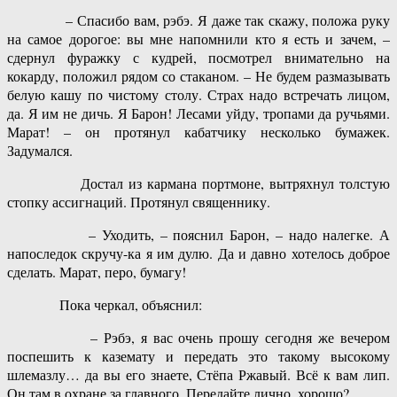
– Спасибо вам, рэбэ. Я даже так скажу, положа руку
на самое дорогое: вы мне напомнили кто я есть и зачем, –
сдернул фуражку с кудрей, посмотрел внимательно на
кокарду, положил рядом со стаканом. – Не будем размазывать
белую кашу по чистому столу. Страх надо встречать лицом,
да. Я им не дичь. Я Барон! Лесами уйду, тропами да ручьями.
Марат! – он протянул кабатчику несколько бумажек.
Задумался.
Достал из кармана портмоне, вытряхнул толстую
стопку ассигнаций. Протянул священнику.
– Уходить, – пояснил Барон, – надо налегке. А
напоследок скручу-ка я им дулю. Да и давно хотелось доброе
сделать. Марат, перо, бумагу!
Пока черкал, объяснил:
– Рэбэ, я вас очень прошу сегодня же вечером
поспешить к каземату и передать это такому высокому
шлемазлу… да вы его знаете, Стёпа Ржавый. Всё к вам лип.
Он там в охране за главного. Передайте лично, хорошо?