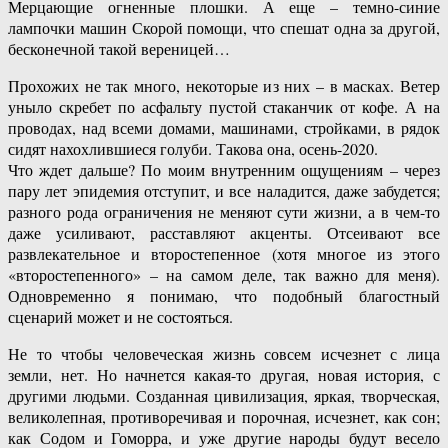
Мерцающие огненные плошки. А еще – темно-синие
лампочки машин Скорой помощи, что спешат одна за другой,
бесконечной такой вереницей…
Прохожих не так много, некоторые из них – в масках. Ветер
уныло скребет по асфальту пустой стаканчик от кофе. А на
проводах, над всеми домами, машинами, стройками, в рядок
сидят нахохлившиеся голуби. Такова она, осень-2020.
Что ждет дальше? По моим внутренним ощущениям – через
пару лет эпидемия отступит, и все наладится, даже забудется;
разного рода ограничения не меняют сути жизни, а в чем-то
даже усиливают, расставляют акценты. Отсеивают все
развлекательное и второстепенное (хотя многое из этого
«второстепенного» – на самом деле, так важно для меня).
Одновременно я понимаю, что подобный благостный
сценарий может и не состояться.
Не то чтобы человеческая жизнь совсем исчезнет с лица
земли, нет. Но начнется какая-то другая, новая история, с
другими людьми. Созданная цивилизация, яркая, творческая,
великолепная, противоречивая и порочная, исчезнет, как сон;
как Содом и Гоморра, и уже другие народы будут весело