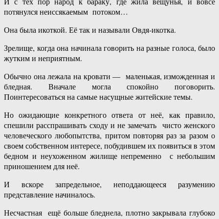
И с тех пор народ к бараку, где жила вещунья, и вовсе
потянулся неиссякаемым потоком…
Она была икоткой. Её так и называли Овдя-икотка.
Зрелище, когда она начинала говорить на разные голоса, было
жутким и неприятным.
Обычно она лежала на кровати — маленькая, изможденная и
бледная. Вначале могла спокойно поговорить.
Поинтересоваться на самые насущные житейские темы.
Но ожидающие конкретного ответа от неё, как правило,
спешили расспрашивать сходу и не замечать чисто женского
человеческого любопытства, притом повторяя раз за разом о
своем собственном интересе, побудившем их появиться в этом
бедном и неухоженном жилище непременно с небольшим
приношением для неё.
И вскоре запредельное, неподдающееся разумению
представление начиналось.
Несчастная ещё больше бледнела, плотно закрывала глубоко