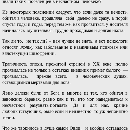
звали таких поселенцев в несчастном человеке?
Из некоторых пояснений следует, что если даже та нечисть,
обитая в человеке, проявляла себя далеко не сразу, а порой
спустя годы и годы, перед тем же, как проявиться, у носителя
начиналась мучительная, трудно проходимая и долгая икота.
Так ли то, не так ли? – нам лучше не знать, а вот психологи
относят
икотку
как заболевание к навязчивым психозам или
вялотекущей шизофрении.
Трагичность эпохи, прожитой страной в ХХ веке, полно
проявлялась не только в остатках внешних примет былого, —
проявлялась, прежде всего, в человеческих душах,
остающимися мертвыми для Бога.
Явно далеки были от Бога и многие из тех, кто обитал в
заводских бараках, равно как и те, кто мог наведываться к
несчастной разузнать-погадать. Да и для нас, крайне
любопытствующих, было если и неизвестно, то уж непонятно
точно.
Что же творилось в душе самой Овди, и вообще оставалось