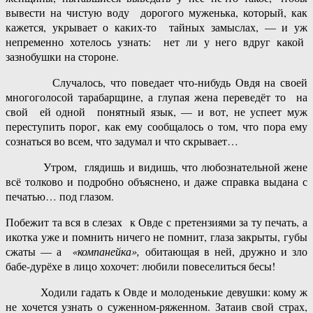
вывести на чистую воду дорогого муженька, который, как
кажется, укрывает о каких-то тайных замыслах, — и уж
непременно хотелось узнать: нет ли у него вдруг какой
зазнобушки на стороне.
Случалось, что поведает что-нибудь Овдя на своей
многоголосой тарабарщине, а глупая жена переведёт то на
свой ей одной понятный язык, — и вот, не успеет муж
переступить порог, как ему сообщалось о том, что пора ему
сознаться во всем, что задумал и что скрывает…
Утром, глядишь и видишь, что любознательной жене
всё толково и подробно объяснено, и даже справка выдана с
печатью… под глазом.
Побежит та вся в слезах к Овде с претензиями за ту печать, а
икотка уже и помнить ничего не помнит, глаза закрыты, губы
сжаты — а
«компанейка»,
обитающая в ней, дружно и зло
бабе-дурёхе в лицо хохочет: любили повеселиться бесы!
Ходили гадать к Овде и молоденькие девушки: кому ж
не хочется узнать о суженном-ряженном. Затаив свой страх,