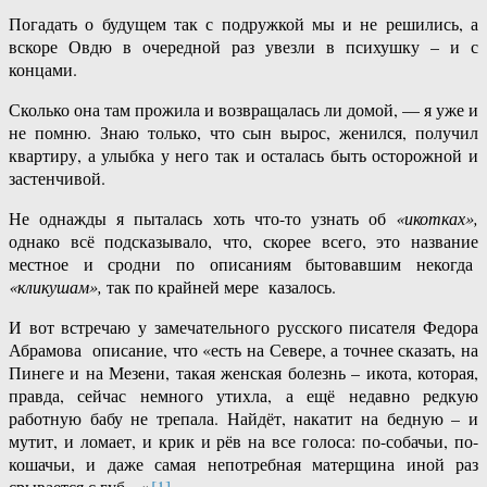
Погадать о будущем так с подружкой мы и не решились, а
вскоре Овдю в очередной раз увезли в психушку – и с
концами.
Сколько она там прожила и возвращалась ли домой, — я уже и
не помню. Знаю только, что сын вырос, женился, получил
квартиру, а улыбка у него так и осталась быть осторожной и
застенчивой.
Не однажды я пыталась хоть что-то узнать об
«икотках»,
однако всё подсказывало, что, скорее всего, это название
местное и сродни по описаниям бытовавшим некогда
«кликушам»,
так по крайней мере казалось.
И вот встречаю у замечательного русского писателя Федора
Абрамова описание, что «есть на Севере, а точнее сказать, на
Пинеге и на Мезени, такая женская болезнь – икота, которая,
правда, сейчас немного утихла, а ещё недавно редкую
работную бабу не трепала. Найдёт, накатит на бедную – и
мутит, и ломает, и крик и рёв на все голоса: по-собачьи, по-
кошачьи, и даже самая непотребная матерщина иной раз
срывается с губ…»
[1]