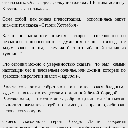
стояла мать. Она гладила дочку по головке. Шептала молитву.
Крестила… и плакала…
Сама собой, как живая иллюстрация, вспомнилась вдруг
знаменитая сказка «Старик Хоттабыч».
Как-то по наивности, причем, скорее, совершенно по
незнанию и неопытности в духовном плане, никогда не
задумывалось о том, а кем же был тот забавный старик из
кувшина?
Это сегодня можно с уверенностью сказать: то был самый
настоящий бес в человечьем обличье, или джинн, который по
арабской мифологии звался
«маридом».
Вместе со своими собратьями он описывался бледным,
худым и высоким существом с длинной белой бородой. На
Востоке мариды не считались добрыми джинами. Они могли
выполнять желания людей, но взамен, как правило, отбирали
человеческую душу.
Своего сказочного героя Лазарь Лагин, сохраняя
традиционное обличье, однако, изображает добрым и