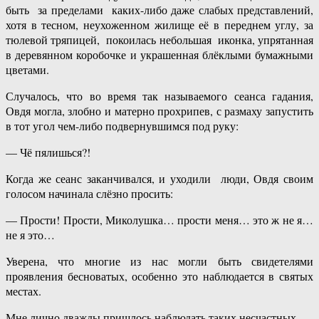
быть за пределами каких-либо даже слабых представлений,
хотя в тесном, неухоженном жилище её в переднем углу, за
тюлевой тряпицей, покоилась небольшая иконка, упрятанная
в деревянном коробочке и украшенная блёклыми бумажными
цветами.
Случалось, что во время так называемого сеанса гадания,
Овдя могла, злобно и матерно прохрипев, с размаху запустить
в тот угол чем-либо подвернувшимся под руку:
— Чё пялишься?!
Когда же сеанс заканчивался, и уходили люди, Овдя своим
голосом начинала слёзно просить:
— Прости! Прости, Миколушка… прости меня… это ж не я…
не я это…
Уверена, что многие из нас могли быть свидетелями
проявления бесноватых, особенно это наблюдается в святых
местах.
Мне лично дважды пришлось наблюдать таких несчастных.