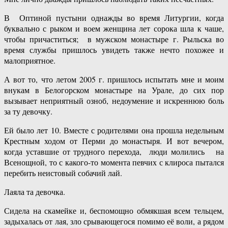
В Оптиной пустыни однажды во время Литургии, когда
буквально с рыком и воем женщина лет сорока шла к чаше,
чтобы причаститься; в мужском монастыре г. Рыльска во
время службы пришлось увидеть также нечто похожее и
малоприятное.
А вот то, что летом 2005 г. пришлось испытать мне и моим
внукам в Белогорском монастыре на Урале, до сих пор
вызывает неприятный озноб, недоумение и искреннюю боль
за ту девочку.
Ей было лет 10. Вместе с родителями она прошла недельным
Крестным ходом от Перми до монастыря. И вот вечером,
когда уставшие от трудного перехода, люди молились на
Всенощной, то с какого-то момента певчих с клироса пытался
перебить неистовый собачий лай.
Лаяла та девочка.
Сидела на скамейке и, беспомощно обмякшая всем тельцем,
задыхалась от лая, зло срывающегося помимо её воли, а рядом