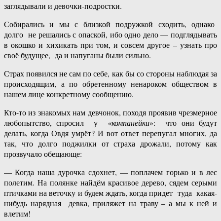
заглядывали и девочки-подростки.
Собирались и мы с близкой подружкой сходить, однако
долго не решались с опаской, ибо одно дело — подглядывать
в окошко и хихикать при том, и совсем другое – узнать про
своё будущее, да и напуганы были сильно.
Страх появился не сам по себе, как бы со стороны наблюдая за
происходящим, а по обретенному ненароком обществом в
нашем лице конкретному сообщению.
Кто-то из знакомых нам девчонок, походя проявив чрезмерное
любопытство, спросил у
«компанейки
»: что они будут
делать, когда Овдя умрёт? И вот ответ перепугал многих, да
так, что долго поджилки от страха дрожали, потому как
прозвучало обещающе:
— Когда наша дурочка сдохнет, — поплачем горько и в лес
полетим. На полянке найдём красивое дерево, сядем серыми
птичками на веточку и будем ждать, когда придет туда какая-
нибудь нарядная девка, приляжет на траву – а мы к ней и
влетим!