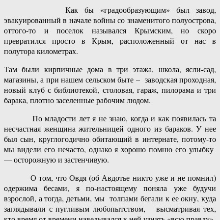
Как бы «градообразующим» был завод,
эвакуированный в начале войны со знаменитого полуострова,
оттого-то и поселок назывался Крымским, но скоро
превратился просто в Крым, расположенный от нас в
полутора километрах.
Там были кирпичные дома в три этажа, школа, ясли-сад,
магазины, а при нашем сельском быте – заводская проходная,
новый клуб с библиотекой, столовая, гараж, пилорама и три
барака, плотно заселенные рабочим людом.
По младости лет я не знаю, когда и как появилась та
несчастная женщина жительницей одного из бараков. У нее
был сын, круглогодично обитающий в интернате, потому-то
мы видели его нечасто, однако я хорошо помню его улыбку
— осторожную и застенчивую.
О том, что Овдя (об Авдотье никто уже и не помнил)
одержима бесами, я по-настоящему поняла уже будучи
взрослой, а тогда, детьми, мы толпами бегали к ее окну, куда
заглядывали с пугливым любопытством, высматривая тех,
кто время от времени наведывался к ней узнать «всю правду».