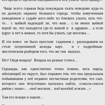
Чаще всего горькая беда понуждала ехать неведомо куда-то
на далекую окраину большого города, чтобы измученным
неведением о судьбе кого-либо из близких узнать хоть что-
то… с зыбкой надеждой ли, что жив… с не менее зыбкой
верой ли, что находится где-то живой и в здравии… а если
вдруг и нет в живых, то хотя бы узнать, где могилка…
И это вовсе не было простым гаданием с раскидываем на
столе потрепанной колоды карт, и с подробным
мистическим разбором того, что же там выпало.
Нет! Овдя вещала! Вещала на разные голоса…
Однажды, как единственно точно помню, весь народ,
обитающий по округе, был поражен тем, что она предсказала
побывавшим у неё недавно несчастным родителям, что сын,
которого они безуспешно пытались найти,
«совсем-совсем
рядом с ними»… «под мостом… под колодой лежит…»
Там его вскоре и нашли…