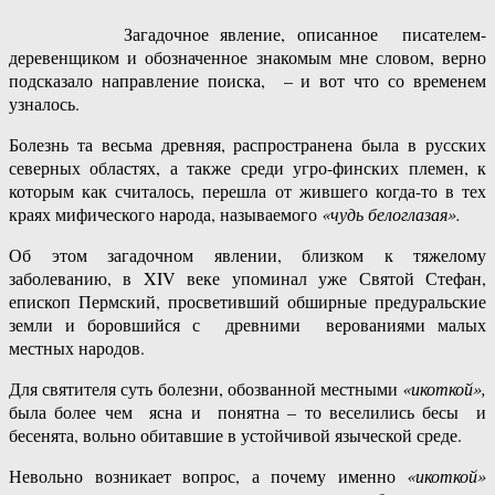
Загадочное явление, описанное писателем-
деревенщиком и обозначенное знакомым мне словом, верно
подсказало направление поиска, – и вот что со временем
узналось.
Болезнь та весьма древняя, распространена была в русских
северных областях, а также среди угро-финских племен, к
которым как считалось, перешла от жившего когда-то в тех
краях мифического народа, называемого
«чудь белоглазая».
Об этом загадочном явлении, близком к тяжелому
заболеванию, в XIV веке упоминал уже Святой Стефан,
епископ Пермский, просветивший обширные предуральские
земли и боровшийся с древними верованиями малых
местных народов.
Для святителя суть болезни, обозванной местными
«икоткой»,
была более чем ясна и понятна – то веселились бесы и
бесенята, вольно обитавшие в устойчивой языческой среде.
Невольно возникает вопрос, а почему именно
«икоткой»