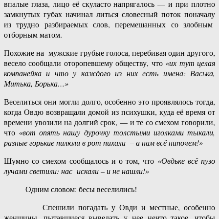
впалые глаза, лицо её скуласто напрягалось — и при плотно
замкнутых губах начинал литься словесный поток поначалу
из трудно разбираемых слов, перемешанных со злобным
отборным матом.
Похожие на мужские грубые голоса, перебивая один другого,
весело сообщали оторопевшему обществу, что
«их тут целая
компанейка и что у каждого из них есть имена: Васька,
Митька, Борька…»
Веселиться они могли долго, особенно это проявлялось тогда,
когда Овдю возвращали домой из психушки, куда её время от
времени увозили на долгий срок, — и те со смехом говорили,
что
«вот опять нашу дурочку толстыми иголками тыкали,
разные горькие пилюли в рот пихали – а нам всё нипочем!»
Шумно со смехом сообщалось и о том, что
«Овдьке всё пузо
лучами светили: нас искали – и не нашли!»
Одним словом: бесы веселились!
Спешили погадать у Овди и местные, особенно
женщины, пытавшиеся выведать у нее нечто такое, чтобы