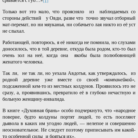
Только вот это мало, что проясняло из наблюдаемых со
стороны действий у Овди, разве что точно звучал отборный
мат-перемат, но ни мяуканья, ни собачьего лая никто из её уст
не слыхал.
Работающей, повторюсь, я её никогда не помнила, но слухами
доносилось, что в той деревне, откуда была родом, кто-то был
очень зол на неё, когда она якобы была полюбовницей
женатого человека.
Так ли, не так ли, но уехала Авдотья, как утверждалось, из
родной деревне уже вместе со своей
«компанейкой»,
подсаженной кем-то из местных колдунов. Проявилось это не
сразу, а, проявившись, превратило её в глубоко нечастную и
больную женщину-инвалида.
В книге «Духовная брань» особо подчеркнуто, что «народное
поверие, будто колдуны портят людей, то есть поселяют
дьявола в каких им угодно людей, — нелепое и совершенно
неосновательное. Не следует поэтому приписывать им какой-
то особенной силы и бояться их».