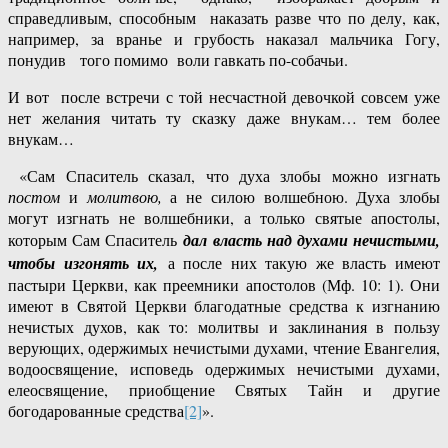
справедливым, способным наказать разве что по делу, как,
например, за вранье и грубость наказал мальчика Гогу,
понудив того помимо воли гавкать по-собачьи.
И вот после встречи с той несчастной девочкой совсем уже
нет желания читать ту сказку даже внукам… тем более
внукам…
«Сам Спаситель сказал, что духа злобы можно изгнать
постом
и
молитвою,
а не силою волшебною. Духа злобы
могут изгнать не волшебники, а только святые апостолы,
которым Сам Спаситель
дал власть над духами нечистыми,
чтобы изгонять их,
а после них такую же власть имеют
пастыри Церкви, как преемники апостолов (Мф. 10: 1). Они
имеют в Святой Церкви благодатные средства к изгнанию
нечистых духов, как то: молитвы и заклинания в пользу
верующих, одержимых нечистыми духами, чтение Евангелия,
водоосвящение, исповедь одержимых нечистыми духами,
елеосвящение, приобщение Святых Тайн и другие
богодарованные средства
[2]
».