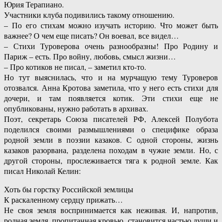
Юрия Терапиано.
Участники клуба подивились такому отношению.
– По его стихам можно изучать историю. Что может быть
важнее? О чем еще писать? Он воевал, все видел…
– Стихи Туроверова очень разнообразны! Про Родину и
Париж – есть. Про войну, любовь, смысл жизни…
– Про котиков не писал, – заметил кто-то.
Но тут выяснилась, что и на мурчащую тему Туроверов
отозвался. Анна Кротова заметила, что у него есть стихи для
дочери, и там появляется котик. Эти стихи еще не
опубликованы, нужно работать в архивах.
Поэт, секретарь Союза писателей РФ, Алексей Полубота
поделился своими размышлениями о специфике образа
родной земли в поэзии казаков. С одной стороны, жизнь
казаков разорвана, разделена походам в чужие земли. Но, с
другой стороны, прослеживается тяга к родной земле. Как
писал Николай Келин:
Хоть бы горстку Российской землицы
К раскаленному сердцу прижать…
Не своя земля воспринимается как неживая. И, напротив,
родная земля, пропитанная кровью, становится частью души и