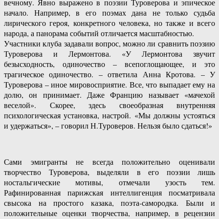
вечному. Явно выражено в поэзии Туроверова и эпическое
начало. Например, в его поэмах дана не только судьба
лирического героя, конкретного человека, но также и всего
народа, а панорама событий отличается масштабностью.
Участники клуба задавали вопрос, можно ли сравнить поэзию
Туроверова и Лермонтова. «У Лермонтова звучит
безысходность, одиночество – всепоглощающее, и это
трагическое одиночество. – ответила Анна Кротова. – У
Туроверова – иное мировосприятие. Все, что выпадает ему на
долю, он принимает. Даже Францию называет «мачехой
веселой». Скорее, здесь своеобразная внутренняя
психологическая установка, настрой. «Мы должны устояться
и удержаться», – говорил Н.Туроверов. Нельзя было сдаться!»
Сами эмигранты не всегда положительно оценивали
творчество Туроверова, выделяли в его поэзии лишь
ностальгические мотивы, отмечали узость тем.
Рафинированная парижская интеллигенция посматривала
свысока на простого казака, поэта-самородка. Были и
положительные оценки творчества, например, в рецензии