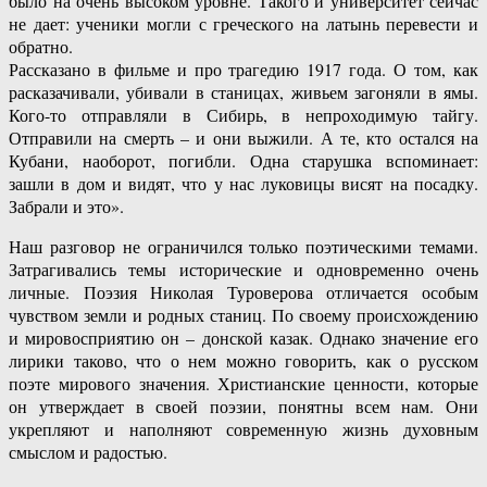
было на очень высоком уровне. Такого и университет сейчас
не дает: ученики могли с греческого на латынь перевести и
обратно.
Рассказано в фильме и про трагедию 1917 года. О том, как
расказачивали, убивали в станицах, живьем загоняли в ямы.
Кого-то отправляли в Сибирь, в непроходимую тайгу.
Отправили на смерть – и они выжили. А те, кто остался на
Кубани, наоборот, погибли. Одна старушка вспоминает:
зашли в дом и видят, что у нас луковицы висят на посадку.
Забрали и это».
Наш разговор не ограничился только поэтическими темами.
Затрагивались темы исторические и одновременно очень
личные. Поэзия Николая Туроверова отличается особым
чувством земли и родных станиц. По своему происхождению
и мировосприятию он – донской казак. Однако значение его
лирики таково, что о нем можно говорить, как о русском
поэте мирового значения. Христианские ценности, которые
он утверждает в своей поэзии, понятны всем нам. Они
укрепляют и наполняют современную жизнь духовным
смыслом и радостью.