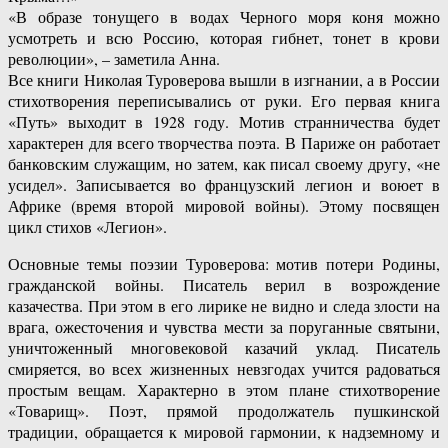
«В образе тонущего в водах Черного моря коня можно
усмотреть и всю Россию, которая гибнет, тонет в крови
революции», – заметила Анна.
Все книги Николая Туроверова вышли в изгнании, а в России
стихотворения переписывались от руки. Его первая книга
«Путь» выходит в 1928 году. Мотив странничества будет
характерен для всего творчества поэта. В Париже он работает
банковским служащим, но затем, как писал своему другу, «не
усидел». Записывается во французский легион и воюет в
Африке (время второй мировой войны). Этому посвящен
цикл стихов «Легион».
Основные темы поэзии Туроверова: мотив потери Родины,
гражданской войны. Писатель верил в возрождение
казачества. При этом в его лирике не видно и следа злости на
врага, ожесточения и чувства мести за поруганные святыни,
уничтоженный многовековой казачий уклад. Писатель
смиряется, во всех жизненных невзгодах учится радоваться
простым вещам. Характерно в этом плане стихотворение
«Товарищ». Поэт, прямой продолжатель пушкинской
традиции, обращается к мировой гармонии, к надземному и