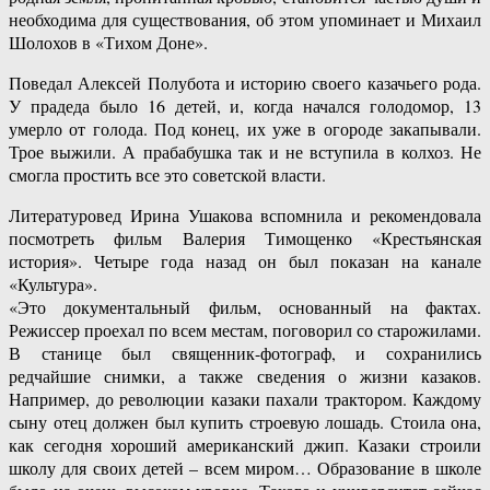
необходима для существования, об этом упоминает и Михаил
Шолохов в «Тихом Доне».
Поведал Алексей Полубота и историю своего казачьего рода.
У прадеда было 16 детей, и, когда начался голодомор, 13
умерло от голода. Под конец, их уже в огороде закапывали.
Трое выжили. А прабабушка так и не вступила в колхоз. Не
смогла простить все это советской власти.
Литературовед Ирина Ушакова вспомнила и рекомендовала
посмотреть фильм Валерия Тимощенко «Крестьянская
история». Четыре года назад он был показан на канале
«Культура».
«Это документальный фильм, основанный на фактах.
Режиссер проехал по всем местам, поговорил со старожилами.
В станице был священник-фотограф, и сохранились
редчайшие снимки, а также сведения о жизни казаков.
Например, до революции казаки пахали трактором. Каждому
сыну отец должен был купить строевую лошадь. Стоила она,
как сегодня хороший американский джип. Казаки строили
школу для своих детей – всем миром… Образование в школе