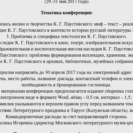
(29–31 мая 2017 года)
Тематика конференции:
опись жизни и творчества К. Г. Паустовского: миф – текст – реал
дие К. Г. Паустовского в контексте истории русской литературы
3. Проблемы и специфика текстологии К. Г. Паустовского.
аследие К. Г. Паустовского в кино, театре, изобразительном искус
бразовательная и воспитательная миссия наследия К. Г. Паустовс
Г. Паустовского: проблемы формирования коллекции, хранения, э
е К. Г. Паустовского в архивах, библиотеках, музейных собрани
росим направлять до 30 апреля 2017 года на электронный адрес 
ь, место работы, название доклада, контактный телефон и элект
необходимость в бронировании гостиницы.
 материалам конференции предполагается издание сборника стат
ктронном виде в формате Word, абзац – 0,5 см, интервал – 1,5;
милия указываются в верхнем правом углу перед названием тек
тями Литературного праздника в Тарусе (Калужская область), ко
Командировочные расходы за счет направляющей стороны.
ка Игоревна (директор Московского литературного музея-центра