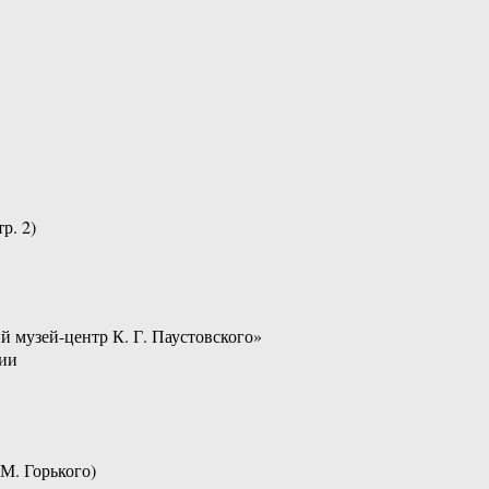
р. 2)
й музей-центр К. Г. Паустовского»
ции
М. Горького)