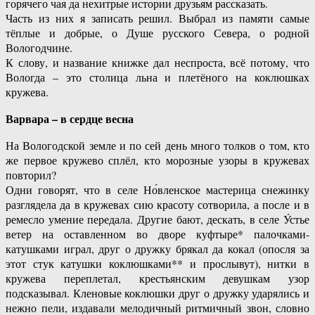
горячего чая да нехитрые истории друзьям рассказать.
Часть из них я записать решил. Выбрал из памяти самые
тёплые и добрые, о Душе русского Севера, о родной
Вологодчине.
К слову, и название книжке дал неспроста, всё потому, что
Вологда – это столица льна и плетёного на коклюшках
кружева.
Варвара – в сердце весна
На Вологодской земле и по сей день много толков о том, кто
же первое кружево сплёл, кто морозные узоры в кружевах
повторил?
Одни говорят, что в селе Но́вленское мастерица снежинку
разглядела да в кружевах сию красоту сотворила, а после и в
ремесло умение передала. Другие бают, дескать, в селе У́стье
ветер на оставленном во дворе куфтыре* палочками-
катушками играл, друг о дружку брякал да кокал (опосля за
этот стук катушки коклюшками** и прослывут), нитки в
кружева переплетал, крестьянским девушкам узор
подсказывал. Кленовые коклюшки друг о дружку ударялись и
нежно пели, издавали мелодичный ритмичный звон, словно