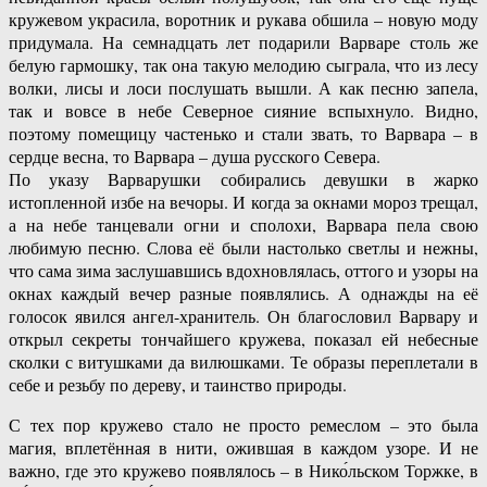
кружевом украсила, воротник и рукава обшила – новую моду
придумала. На семнадцать лет подарили Варваре столь же
белую гармошку, так она такую мелодию сыграла, что из лесу
волки, лисы и лоси послушать вышли. А как песню запела,
так и вовсе в небе Северное сияние вспыхнуло. Видно,
поэтому помещицу частенько и стали звать, то Варвара – в
сердце весна, то Варвара – душа русского Севера.
По указу Варварушки собирались девушки в жарко
истопленной избе на вечоры. И когда за окнами мороз трещал,
а на небе танцевали огни и сполохи, Варвара пела свою
любимую песню. Слова её были настолько светлы и нежны,
что сама зима заслушавшись вдохновлялась, оттого и узоры на
окнах каждый вечер разные появлялись. А однажды на её
голосок явился ангел-хранитель. Он благословил Варвару и
открыл секреты тончайшего кружева, показал ей небесные
сколки с витушками да вилюшками. Те образы переплетали в
себе и резьбу по дереву, и таинство природы.
С тех пор кружево стало не просто ремеслом – это была
магия, вплетённая в нити, ожившая в каждом узоре. И не
важно, где это кружево появлялось – в Нико́льском Торжке, в