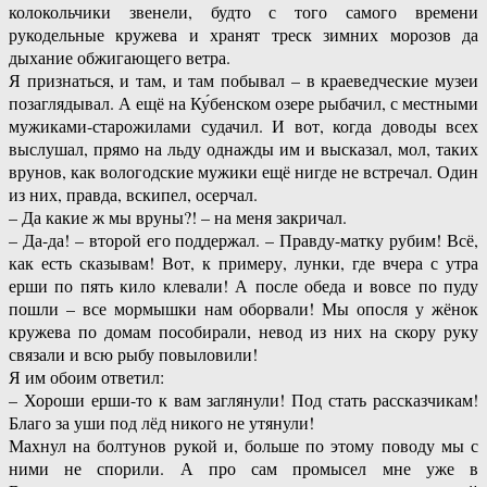
колокольчики звенели, будто с того самого времени
рукодельные кружева и хранят треск зимних морозов да
дыхание обжигающего ветра.
Я признаться, и там, и там побывал – в краеведческие музеи
позаглядывал. А ещё на Ку́бенском озере рыбачил, с местными
мужиками-старожилами судачил. И вот, когда доводы всех
выслушал, прямо на льду однажды им и высказал, мол, таких
врунов, как вологодские мужики ещё нигде не встречал. Один
из них, правда, вскипел, осерчал.
– Да какие ж мы вруны?! – на меня закричал.
– Да-да! – второй его поддержал. – Правду-матку рубим! Всё,
как есть сказывам! Вот, к примеру, лунки, где вчера с утра
ерши по пять кило клевали! А после обеда и вовсе по пуду
пошли – все мормышки нам оборвали! Мы опосля у жёнок
кружева по домам пособирали, невод из них на скору руку
связали и всю рыбу повыловили!
Я им обоим ответил:
– Хороши ерши-то к вам заглянули! Под стать рассказчикам!
Благо за уши под лёд никого не утянули!
Махнул на болтунов рукой и, больше по этому поводу мы с
ними не спорили. А про сам промысел мне уже в