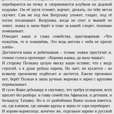
перебирается на печку и сворачивается клубком на дедовой
подушке. Он её шутя сгоняет, ворчит, дескать, по тебе метла
скучает. Сам же под бок Ватрушку уложит, гладит, под её
песни посапывает. Ватрушка, когда не спит и мышей не
ловит, ложку в лапы берёт и тоже за кашей следит, тихонько
помешивает.
Отведает каши и глава семейства, приговаривая: «Что
пожуёшь, то и поживёшь. Это ведь ангелы с неба не просят
хлеба».
Достанется каша и ребятишкам – только ложки простучат и,
тонкие голоса пропищат: «Хороша кашка, да мала чашка!»
И сторожу Полкану целую миску каши оставят, что с виду
строгий, а в душе рубаха парень. Не лает, не кусается – ко
всякому прохожему подбегает и ластится. Ежели прохожих
нет, берёт Полкан в лапы ручные жернова и зерно с крупами
перемалывает.
И гусю Яшке дебоширу и смутьяну, что требуя угощения, всех
щиплет без разбора: и главу семейства Афанасия, и детишек, и
большуху Татьяну. Но и от разбойника Яшки польза имеется,
он, где клювом, где лапами крупы и зерно от сора перебирает.
И корове-кормилице, конечно же, отдельное варево в русской