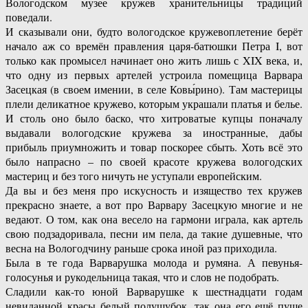
Вологодском музее кружев хранительницы традиций
поведали.
И сказывали они, будто вологодское кружевоплетение берёт
начало аж со времён правления царя-батюшки Петра I, вот
только как промысел начинает оно жить лишь с XIX века, и,
что одну из первых артелей устроила помещица Варвара
Засецкая (в своем имении, в селе Ковы́рино). Там мастерицы
плели деликатное кружево, которым украшали платья и белье.
И столь оно было баско, что хитроватые купцы поначалу
выдавали вологодские кружева за иностранные, дабы
прибыль приумножить и товар поскорее сбыть. Хоть всё это
было напрасно – по своей красоте кружева вологодских
мастериц и без того ничуть не уступали европейским.
Да вы и без меня про искусность и изящество тех кружев
прекрасно знаете, а вот про Варвару Засецкую многие и не
ведают. О том, как она весело на гармони играла, как артель
свою подзадоривала, песни им пела, да такие душевные, что
весна на Вологодчину раньше срока иной раз приходила.
Была в те года Варварушка молода и румяна. А певунья-
голосунья и рукодельница такая, что и слов не подобрать.
Сладили как-то юной Варварушке к шестнадцати годам
невиданной красы белый полушубок, так она его ещё пуще