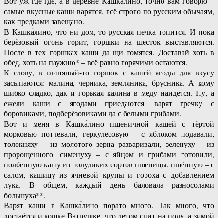
Вот уж где-где, а в деревне Кашка́лино, точно вам говорю –
самые вкусные каши варятся, всё строго по русским обычаям,
как предками завещано.
В Кашка́лино, что ни дом, то русская печка топится. И пока
берёзовый огонь горит, горшки на шесток выставляются.
После в тех горшках каши да щи томятся. Доставай хоть в
обед, хоть на паужню* – всё равно горячими остаются.
К слову, в глиняный-то горшок с кашей ягоды для вкусу
засыпаются: малина, черника, земляника, брусника. А кому
шибко сладко, дак и горькая калина в меду найдётся. Ну, а
ежели каши с ягодами приедаются, варят гречку с
боровиками, подберёзовиками да с белыми грибами.
Вот и меня в Кашка́лино пшеничной кашей с тёртой
морковью потчевали, геркулесовую – с яблоком подавали,
толокняху – из молотого зерна разваривали, зеленуху – из
пророщенного, сименуху – с яйцом и грибами готовили,
полбенную кашу из полудиких сортов пшеницы, пшённую – с
салом, кашицу из ячневой крупы и гороха с добавлением
лука. В общем, каждый день баловала разносолами
большуха**.
Варят каши в Кашка́лино порато много. Так много, что
достаётся и кошке Ватрушке, что летом спит на полу, а зимой