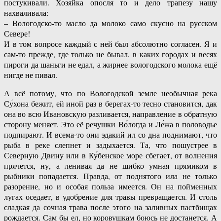
постукивали. Хозяйка опосля то и дело трапезу нашу
нахваливала:
– Вологодско-то масло да молоко само скусно на русском
Севере!
И в том вопросе каждый с ней был абсолютно согласен. Я и
сам-то прежде, где только не бывал, в каких городах и весях
пироги да шаньги не едал, а жирнее вологодского молока ещё
нигде не пивал.
А всё потому, что по Вологодской земле необычная река
Су́хона бежит, ей иной раз в берегах-то тесно становится, дак
она во всю Ивановскую разливается, направление в обратную
сторону меняет. Это её речушки Во́логда и Ле́жа в половодье
подпирают. И всема-то они эдакий ил со дна поднимают, что
рыба в реке слепнет и задыхается. Та, что пошустрее в
Северную Двину или в Ку́бенское море сбегает, от волнения
прячется, ну, а ленивая да не шибко умная прямиком в
рыбники попадается. Правда, от поднятого ила не только
разорение, но и особая польза имеется. Он на пойменных
лугах оседает, в удобрение для травы превращается. И столь
сладкая да сочная трава после этого на заливных пастбищах
рождается. Сам бы ел, но коровушкам боюсь не достанется. А