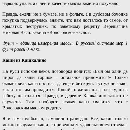
изрядно упала, а с ней и качество масла заметно похужало.
Правда, ежели не в бумаге, не в фольге, а в дубовом бочонке
покупка подвернулась, знайте, что вам досталось то самое, от
крылатых пеструшек, по заветному рецепту Верещагина
Николая Васильевича «Вологодское масло».
Фунт – единица измерения массы. В русской системе мер 1
фунт равен 0,40 кг.
Каши из Кашка́лино
На Руси испокон веков поговорка водится: «Был бы блин да
пирог да каши горшок – остальное приложится!» Только
бывает ведь каша постная, да еще и без круп. Тут уж не знаю,
как и что там приладится. Тощий-то живот ни в пляску, ни в
работу не годится. Правда, в деревне Кашка́лино такого не
случается. Там, наоборот, всякая каша хвалится, что с
Вологодским маслом родится.
Я и сам там бывал, самолично разведал. Все, какие только
можно выдумать каши, с привеликим удовольствием отведал.