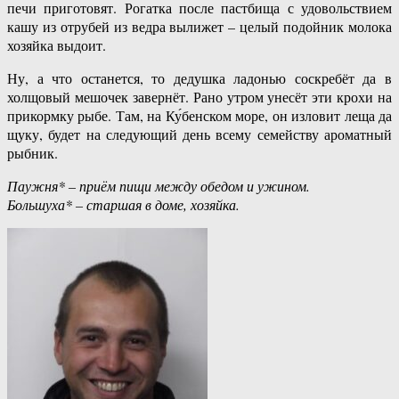
печи приготовят. Рогатка после пастбища с удовольствием
кашу из отрубей из ведра вылижет – целый подойник молока
хозяйка выдоит.
Ну, а что останется, то дедушка ладонью соскребёт да в
холщовый мешочек завернёт. Рано утром унесёт эти крохи на
прикормку рыбе. Там, на Ку́бенском море, он изловит леща да
щуку, будет на следующий день всему семейству ароматный
рыбник.
Паужня* – приём пищи между обедом и ужином.
Большуха* – старшая в доме, хозяйка.