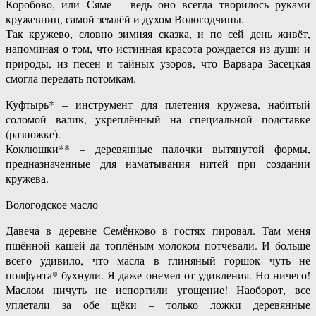
Ко́робово, или Ся́ме – ведь оно всегда творилось руками
кружевниц, самой землёй и духом Вологодчины.
Так кружево, словно зимняя сказка, и по сей день живёт,
напоминая о том, что истинная красота рождается из души и
природы, из песен и тайных узоров, что Варвара Засецкая
смогла передать потомкам.
Куфтырь* – инструмент для плетения кружева, набитый
соломой валик, укреплённый на специальной подставке
(разножке).
Коклюшки** – деревянные палочки вытянутой формы,
предназначенные для наматывания нитей при создании
кружева.
Вологодское масло
Давеча в деревне Семё́нково в гостях пировал. Там меня
пшённой кашей да топлёным молоком потчевали. И больше
всего удивило, что масла в глиняный горшок чуть не
полфунта* бухнули. Я даже онемел от удивления. Но ничего!
Маслом ничуть не испортили угощение! Наоборот, все
уплетали за обе щёки – только ложки деревянные