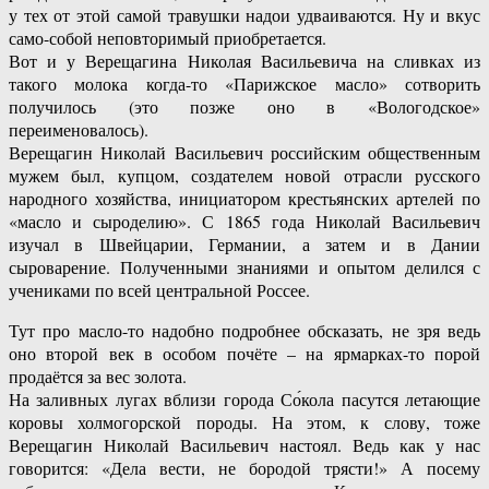
у тех от этой самой травушки надои удваиваются. Ну и вкус
само-собой неповторимый приобретается.
Вот и у Верещагина Николая Васильевича на сливках из
такого молока когда-то «Парижское масло» сотворить
получилось (это позже оно в «Вологодское»
переименовалось).
Верещагин Николай Васильевич российским общественным
мужем был, купцом, создателем новой отрасли русского
народного хозяйства, инициатором крестьянских артелей по
«масло и сыроделию». С 1865 года Николай Васильевич
изучал в Швейцарии, Германии, а затем и в Дании
сыроварение. Полученными знаниями и опытом делился с
учениками по всей центральной Россее.
Тут про масло-то надобно подробнее обсказать, не зря ведь
оно второй век в особом почёте – на ярмарках-то порой
продаётся за вес золота.
На заливных лугах вблизи города Со́кола пасутся летающие
коровы холмогорской породы. На этом, к слову, тоже
Верещагин Николай Васильевич настоял. Ведь как у нас
говорится: «Дела вести, не бородой трясти!» А посему