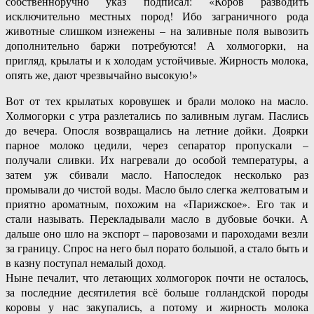
собственноручно указ подписал: «Коров разводить
исключительно местных пород! Ибо заграничного рода
животные слишком изнежены – на заливные поля вывозить
дополнительно баржи потребуются! А холмогорки, на
пригляд, крылаты и к холодам устойчивые. Жирность молока,
опять же, дают чрезвычайно высокую!»
Вот от тех крылатых коровушек и брали молоко на масло.
Холмогорки с утра разлетались по заливным лугам. Паслись
до вечера. Опосля возвращались на летние дойки. Доярки
парное молоко цедили, через сепаратор пропускали –
получали сливки. Их нагревали до особой температуры, а
затем уж сбивали масло. Напоследок несколько раз
промывали до чистой воды. Масло было слегка желтоватым и
приятно ароматным, похожим на «Парижское». Его так и
стали называть. Перекладывали масло в дубовые бочки. А
дальше оно шло на экспорт – паровозами и пароходами везли
за границу. Спрос на него был порато большой, а стало быть и
в казну поступал немалый доход.
Ныне печалит, что летающих холмогорок почти не осталось,
за последние десятилетия всё больше голландской породы
коровы у нас закупались, а потому и жирность молока