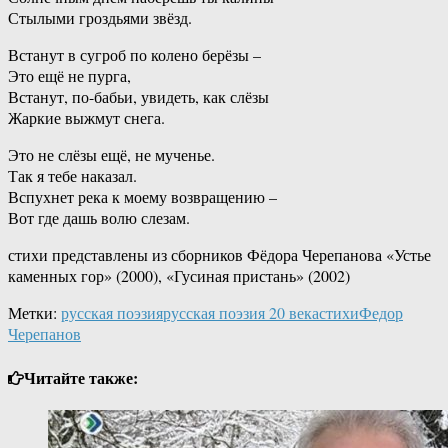
Стылыми гроздьями звёзд.
Встанут в сугроб по колено берёзы –
Это ещё не пурга,
Встанут, по-бабьи, увидеть, как слёзы
Жаркие выжмут снега.
Это не слёзы ещё, не мученье.
Так я тебе наказал.
Вспухнет река к моему возвращению –
Вот где дашь волю слезам.
стихи представлены из сборников Фёдора Черепанова «Устье
каменных гор» (2000), «Гусиная пристань» (2002)
Метки:
русская поэзия
русская поэзия 20 века
стихи
Федор
Черепанов
Читайте также: