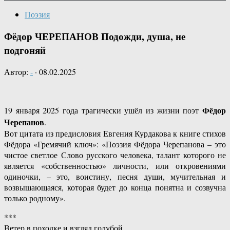
Поэзия
Фёдор ЧЕРЕПАНОВ Подожди, душа, не
подгоняй
Автор:
-
·
08.02.2025
Фёдор
19 января 2025 года трагически ушёл из жизни поэт
Черепанов
.
Вот цитата из предисловия Евгения Курдакова к книге стихов
Фёдора «Гремячий ключ»: «Поэзия Фёдора Черепанова – это
чистое светлое Слово русского человека, талант которого не
является «собственностью» личности, или откровениями
одиночки, – это, воистину, песня души, мучительная и
возвышающаяся, которая будет до конца понятна и созвучна
только родному».
***
Ветер в походке и взгляд голубой,