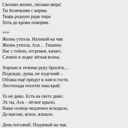
Сколько жизни, сколько мира!
Ты болячками с кормы
Тварь родную ради пира
Хоть до крови покорми.
***
Жизнь утихла. Наливай-ка чая.
Жизнь утихла, Ася… Тишина
Нас с тобою, отгремев, качает,
Словно в лодке лёгкая волна.
Хорошо в теченье руку бросить…
Подожди, душа, не подгоняй –
Облака ещё придут к нам в гости,
Листопады посетят наш край.
То не диво. Есть на свете диво:
Эх ты, Ася – лёгкое крыло,
Наше солнце медленно всходило,
Да высоко, ясное, взошло.
День погожий. Подливай-ка чая.