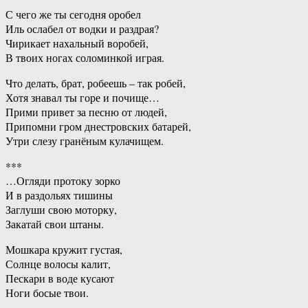
С чего же ты сегодня оробел
Иль ослабел от водки и раздрая?
Чирикает нахальный воробей,
В твоих ногах соломинкой играя.
Что делать, брат, робеешь – так робей,
Хотя знавал ты горе и почище…
Прими привет за песню от людей,
Припомни гром днестровских батарей,
Утри слезу гранёным кулачищем.
***
…Огляди протоку зорко
И в раздольях тишины
Заглуши свою моторку,
Закатай свои штаны.
Мошкара кружит густая,
Солнце волосы калит,
Пескари в воде кусают
Ноги босые твои.