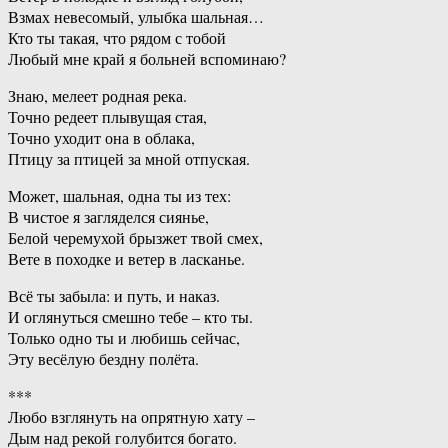
Взмах невесомый, улыбка шальная…
Кто ты такая, что рядом с тобой
Любый мне край я больней вспоминаю?
Знаю, мелеет родная река.
Точно редеет плывущая стая,
Точно уходит она в облака,
Птицу за птицей за мной отпуская.
Может, шальная, одна ты из тех:
В чистое я загляделся сиянье,
Белой черемухой брызжет твой смех,
Вете в походке и ветер в ласканье.
Всё ты забыла: и путь, и наказ.
И оглянуться смешно тебе – кто ты.
Только одно ты и любишь сейчас,
Эту весёлую бездну полёта.
***
Любо взглянуть на опрятную хату –
Дым над рекой голубится богато.