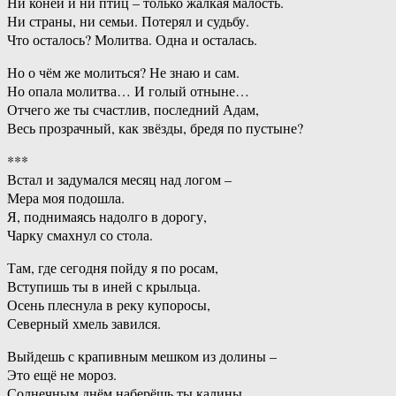
Ни коней и ни птиц – только жалкая малость.
Ни страны, ни семьи. Потерял и судьбу.
Что осталось? Молитва. Одна и осталась.
Но о чём же молиться? Не знаю и сам.
Но опала молитва… И голый отныне…
Отчего же ты счастлив, последний Адам,
Весь прозрачный, как звёзды, бредя по пустыне?
***
Встал и задумался месяц над логом –
Мера моя подошла.
Я, поднимаясь надолго в дорогу,
Чарку смахнул со стола.
Там, где сегодня пойду я по росам,
Вступишь ты в иней с крыльца.
Осень плеснула в реку купоросы,
Северный хмель завился.
Выйдешь с крапивным мешком из долины –
Это ещё не мороз.
Солнечным днём наберёшь ты калины