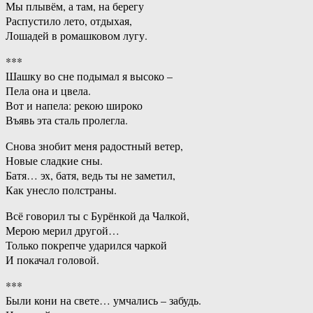
Мы плывём, а там, на берегу
Распустило лето, отдыхая,
Лошадей в ромашковом лугу.
***
Шашку во сне подымал я высоко –
Пела она и цвела.
Вот и напела: рекою широко
Въявь эта сталь пролегла.
Снова знобит меня радостный ветер,
Новые сладкие сны.
Батя… эх, батя, ведь ты не заметил,
Как унесло полстраны.
Всё говорил ты с Бурёнкой да Чалкой,
Мерою мерил другой…
Только покрепче ударился чаркой
И покачал головой.
***
Были кони на свете… умчались – забудь.