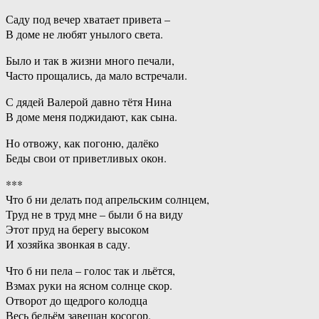
Саду под вечер хватает привета –
В доме не любят унылого света.
Было и так в жизни много печали,
Часто прощались, да мало встречали.
С дядей Валерой давно тётя Нина
В доме меня поджидают, как сына.
Но отвожу, как погоню, далёко
Беды свои от приветливых окон.
***
Что б ни делать под апрельским солнцем,
Труд не в труд мне – были б на виду
Этот пруд на берегу высоком
И хозяйка звонкая в саду.
Что б ни пела – голос так и льётся,
Взмах руки на ясном солнце скор.
Отворот до щедрого колодца
Весь бельём завешан косогор.