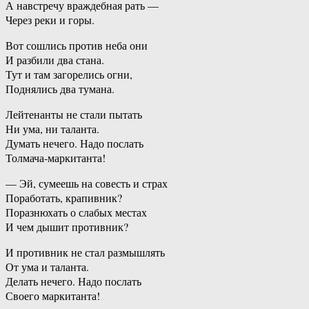
А навстречу враждебная рать —
Через реки и горы.
Вот сошлись против неба они
И разбили два стана.
Тут и там загорелись огни,
Поднялись два тумана.
Лейтенанты не стали пытать
Ни ума, ни таланта.
Думать нечего. Надо послать
Толмача-маркитанта!
— Эй, сумеешь на совесть и страх
Поработать, крапивник?
Поразнюхать о слабых местах
И чем дышит противник?
И противник не стал размышлять
От ума и таланта.
Делать нечего. Надо послать
Своего маркитанта!