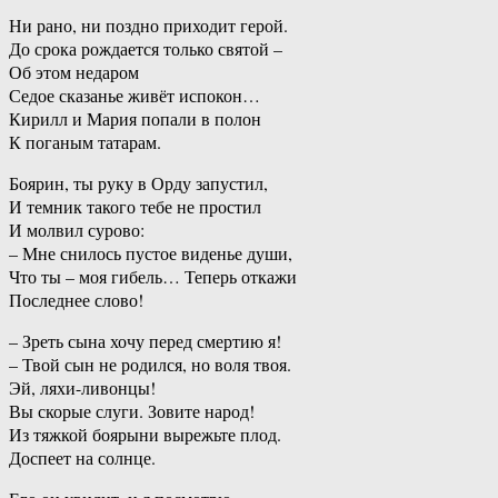
Ни рано, ни поздно приходит герой.
До срока рождается только святой –
Об этом недаром
Седое сказанье живёт испокон…
Кирилл и Мария попали в полон
К поганым татарам.
Боярин, ты руку в Орду запустил,
И темник такого тебе не простил
И молвил сурово:
– Мне снилось пустое виденье души,
Что ты – моя гибель… Теперь откажи
Последнее слово!
– Зреть сына хочу перед смертию я!
– Твой сын не родился, но воля твоя.
Эй, ляхи-ливонцы!
Вы скорые слуги. Зовите народ!
Из тяжкой боярыни вырежьте плод.
Доспеет на солнце.