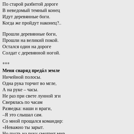
По старой разбитой дороге
В неведомый темный конец
Идут деревянные боги.
Когда же пройдут наконец?..
Прошли деревянные боги,
Прошли на великий покой.
Остался один на дороге
Солдат с деревянной ногой.
***
Меня снаряд предáл земле
Ничейной полосы.
Одна рука торчит во мгле,
А на руке – часы.
Не раз при свете лунной зги
Сверялась по часам
Разведка: наши и враги,
–Я это слышал сам.
Со мной прощался командир:
«Неважно ты зарыт.
Но пусть на руку смотрит мир