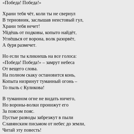
«Победа! Победа!»
Храни тебя чёт, коли ты не свернул
В терновник, заслышав неистовый гул,
Храни тебя нечет!
Уйдёшь от подковы, копыто найдёт,
Угнёшься от ворона, волк разорвёт,
А буря размечет.
Но если ты кликнешь на все голоса:
«Победа! Победа!» – замрут небеса
От вещего слова.
На полном скаку остановится конь,
Копыта низринут туманный огонь –
То пыль с Куликова!
В туманном огне не видать ничего,
Но вороны-волки пронижут его
За поясом пояс.
Пустые разводы забрезжут в пыли
Славянским письмом от небес до земли,
Читай эту повесть!