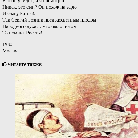
Его он увидит, и я посмотрю…
Никак, это сын? Он похож на зарю
И славу Батыя!..
Так Сергий возник предрассветным плодом
Народного духа… Что было потом,
То помнит Россия!
1980
Москва
Читайте также: