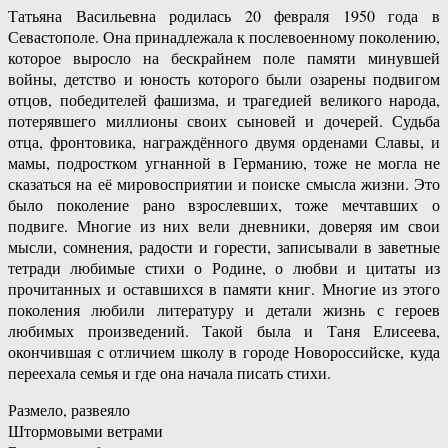
Татьяна Васильевна родилась 20 февраля 1950 года в
Севастополе. Она принадлежала к послевоенному поколению,
которое выросло на бескрайнем поле памяти минувшей
войны, детство и юность которого были озарены подвигом
отцов, победителей фашизма, и трагедией великого народа,
потерявшего миллионы своих сыновей и дочерей. Судьба
отца, фронтовика, награждённого двумя орденами Славы, и
мамы, подростком угнанной в Германию, тоже не могла не
сказаться на её мировосприятии и поиске смысла жизни. Это
было поколение рано взрослевших, тоже мечтавших о
подвиге. Многие из них вели дневники, доверяя им свои
мысли, сомнения, радости и горести, записывали в заветные
тетради любимые стихи о Родине, о любви и цитаты из
прочитанных и оставшихся в памяти книг. Многие из этого
поколения любили литературу и детали жизнь с героев
любимых произведений. Такой была и Таня Елисеева,
окончившая с отличием школу в городе Новороссийске, куда
переехала семья и где она начала писать стихи.
Размело, развеяло
Штормовыми ветрами