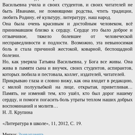
Васильевна учила и своих студентов, и своих читателей не
быть Иванами, не помнящими родства, чтить традиции,
любить Родину, её культуру, литературу, наш народ.
Она была очень красивым и достойным человеком, всё
принимавшим близко к сердцу. Сердце это было доброе и
отзывчивое, тяжело болевшее от человеческой
несправедливости и подлости. Возможно, эта невыносимая
боль и стала причиной жестокой, коварной, беспощадной
болезни.
Но, как уверяла Татьяна Васильевна, у Бога все живы. Она
жива в памяти сына и внучек, своих студентов, аспирантов,
которых любила и пестовала, коллег, издателей, читателей.
Прикрываю глаза и словно вижу, как она входит в редакцию,
с милой полуулыбкой на лице, открытая, приветливая…
Память, не изменяй тем, кто ушёл, кто был дорог нашему
сердцу, и помоги погасить боль утраты теплом наших добрых
воспоминаний и молитв…
Н. Л. Крупина
«Литература в школе», 11, 2012, С. 19.
Метки:
Зуева
память