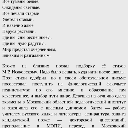
Все туманы белые,
Ожиданья светлые.
Все печали старые
Улетели стаями,
И навечно алые
Паруса растаяли.
Где вы, сны беспечные?..
Где вы, чудо-радуги?..
Мир предстал очерченным,
Близким и разгаданным.
Кто-то из близких послал подборку её стихов
М.В.Исаковскому. Надо было решать, куда идти после школы.
Поэт стихи одобрил, но в своём обстоятельном письме
посоветовал поступить на филологический факультет
пединститута: по его мнению, и образование там
качественнее, и выбор пути шире. Девушка на отлично сдала
экзамены в Московский областной педагогический институт
и закончила его с красным дипломом. Затем — работа
учителем русского языка и литературы, аспирантура, защита
кандидатской, позже — докторской диссертаций,
преподавание в МОПИ, переход в Московский