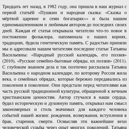
Тридцать лет назад, в 1982 году, она пришла в наш журнал с
первой статьёй «Пушкин и народная сказка: «Сказка о
мёртвой царевне и семи богатырях»» и была нашим
единомышленником и любимым автором до последних своих
дней. Каждая её статья открывала читателю что-то новое в
постижении фольклора, напоминала о наших корнях,
традициях, будила генетическую память. С радостью приняли
мы и адресовали нашим читателям последние статьи Татьяны
Васильевны: «Народный русский календарь, его поэзия»
(2010), «Русские семейно-бытовые обряды, их поэзия» (2011).
С глубоким знанием дела и так поэтично рассказала Татьяна
Васильевна о народном календаре, по которому Россия жила
века, о семейных обрядах, которые бережно передавались из
поколения в поколение. Они предстали перед читателями как
часть русской традиционной культуры, обращенной к вечным
христианским ценностям. Автор стучался в наши сердца,
будил историческую и духовную память, открывал нам смысл
закономерных и столь значимых для каждого человека
событий нашей жизни: рождения, возмужания, вступления в
брак, старения, смерти. Осмысляя эти важнейшие вехи
человеческой судьбы через опыт многих поколений, Татьяна