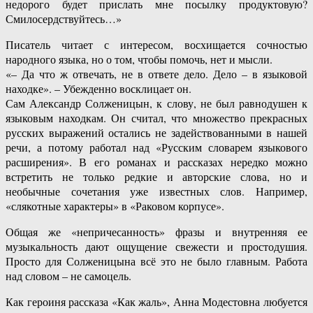
недорого будет прислать мне посылку продуктовую?
Смилосердствуйтесь…»
Писатель читает с интересом, восхищается сочностью
народного языка, но о том, чтобы помочь, нет и мысли.
«– Да что ж отвечать, не в ответе дело. Дело – в языковой
находке». – Убежденно восклицает он.
Сам Александр Солженицын, к слову, не был равнодушен к
языковым находкам. Он считал, что множество прекрасных
русских выражений остались не задействованными в нашей
речи, а потому работал над «Русским словарем языкового
расширения». В его романах и рассказах нередко можно
встретить не только редкие и авторские слова, но и
необычные сочетания уже известных слов. Например,
«слякотные характеры» в «Раковом корпусе».
Общая же «непричесанность» фразы и внутренняя ее
музыкальность дают ощущение свежести и простодушия.
Просто для Солженицына всё это не было главным. Работа
над словом – не самоцель.
Как героиня рассказа «Как жаль», Анна Модестовна любуется