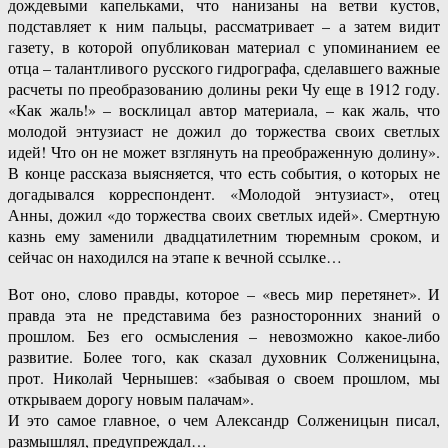
дождевыми капельками, что нанизаны на ветви кустов,
подставляет к ним пальцы, рассматривает – а затем видит
газету, в которой опубликован материал с упоминанием ее
отца – талантливого русского гидрографа, сделавшего важные
расчеты по преобразованию долины реки Чу еще в 1912 году.
«Как жаль!» – восклицал автор материала, – как жаль, что
молодой энтузиаст не дожил до торжества своих светлых
идей! Что он не может взглянуть на преображенную долину».
В конце рассказа выясняется, что есть события, о которых не
догадывался корреспондент. «Молодой энтузиаст», отец
Анны, дожил «до торжества своих светлых идей». Смертную
казнь ему заменили двадцатилетним тюремным сроком, и
сейчас он находился на этапе к вечной ссылке…
Вот оно, слово правды, которое – «весь мир перетянет». И
правда эта не представима без разносторонних знаний о
прошлом. Без его осмысления – невозможно какое-либо
развитие. Более того, как сказал духовник Солженицына,
прот. Николай Чернышев: «забывая о своем прошлом, мы
открываем дорогу новым палачам».
И это самое главное, о чем Александр Солженицын писал,
размышлял, предупреждал…