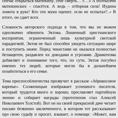
сейчас открыться Матюхину, себе смерть… <…> А полтысячи
матюхинских – спасётся. А ведь – отборная сила! Иудина
ломота в руке! Кто эти муки оценит, если не испытал?..» В
итоге, он сдает всех.
Сложность авторского подхода в том, что мы не можем
однозначно обвинить Эктова. Лишенный христианского
восприятия, ограниченный лишь культурной светской
парадигмой, Эктов не был способен увидеть ситуацию шире
и поступить иначе. Перед чекистами он оказался полностью
беззащитен, раздавлен их доводами и угрозами. Драматизма
добавляет и понимание того, что, по сути, Эктов погубил
именно тех людей, которые могли бы в дальнейшем
позаботиться о его семье.
Тема приспособленчества прозвучит в рассказе «Абрикосовое
варенье». Солженицын изображает успешного писателя,
который трудится много и хорошо, прославляет партийную
линию и собирает награды (прототипом стал Алексей
Николаевич Толстой). Вот он на своей прекрасной даче читает
письмо безвинно заключенного, в котором тот рассказывает
про свою судьбу и просит, взывает, о помощи: «Может, вам