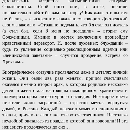
Достоевского обернется восьмилетними лагерями
Солженицына. Свой опыт они, в итоге, оценили
положительно. «Вот бы вам на каторгу! Как жаль, что вы там
не были», – с искренним сожалением говорил Достоевский
своим знакомым. «Страшно подумать, что б я стал за писатель
(а стал бы), если б меня не посадили» – вторит ему
Солженицын. Именно в местах заключения произойдет
нравственный переворот. И, после духовных блужданий –
будь то увлечение социально-революционным идеями или
«ленинскими заветами» – случится прозрение, встреча со
Христом…
Биографическое созвучие проявляется даже в деталях личной
жизни. Они были два раза женаты, причем счастливым
оказался именно второй брак, в котором родилось несколько
детей, а жена стала настоящим помощником, хранителем и
популяризатором литературного наследия. Некоторое время
писатели жили заграницей – страстно мечтая вернуться
домой, в Россию. Каждый пережил момент непонимания и
травли, причем от своих же, от соотечественников. Настолько
неудобной оказалась та правда, о которой они говорили! И эта
ненависть продолжается до сих…