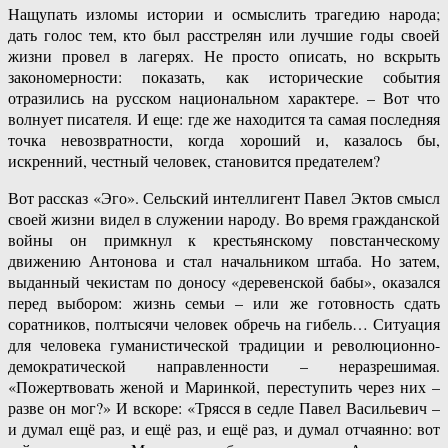
Нащупать изломы истории и осмыслить трагедию народа;
дать голос тем, кто был расстрелян или лучшие годы своей
жизни провел в лагерях. Не просто описать, но вскрыть
закономерности: показать, как исторические события
отразились на русском национальном характере. – Вот что
волнует писателя. И еще: где же находится та самая последняя
точка невозвратности, когда хороший и, казалось бы,
искренний, честный человек, становится предателем?
Вот рассказ «Эго». Сельский интеллигент Павел Эктов смысл
своей жизни видел в служении народу. Во время гражданской
войны он примкнул к крестьянскому повстанческому
движению Антонова и стал начальником штаба. Но затем,
выданный чекистам по доносу «деревенской бабы», оказался
перед выбором: жизнь семьи – или же готовность сдать
соратников, полтысячи человек обречь на гибель… Ситуация
для человека гуманистической традиции и революционно-
демократической направленности – неразрешимая.
«Пожертвовать женой и Маринкой, переступить через них –
разве он мог?» И вскоре: «Трясся в седле Павел Васильевич –
и думал ещё раз, и ещё раз, и ещё раз, и думал отчаянно: вот