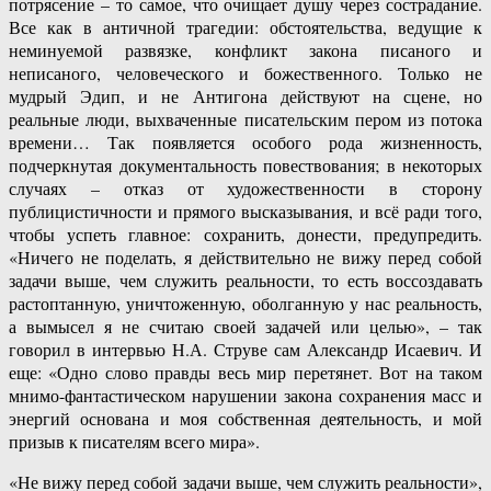
потрясение – то самое, что очищает душу через сострадание.
Все как в античной трагедии: обстоятельства, ведущие к
неминуемой развязке, конфликт закона писаного и
неписаного, человеческого и божественного. Только не
мудрый Эдип, и не Антигона действуют на сцене, но
реальные люди, выхваченные писательским пером из потока
времени… Так появляется особого рода жизненность,
подчеркнутая документальность повествования; в некоторых
случаях – отказ от художественности в сторону
публицистичности и прямого высказывания, и всё ради того,
чтобы успеть главное: сохранить, донести, предупредить.
«Ничего не поделать, я действительно не вижу перед собой
задачи выше, чем служить реальности, то есть воссоздавать
растоптанную, уничтоженную, оболганную у нас реальность,
а вымысел я не считаю своей задачей или целью», – так
говорил в интервью Н.А. Струве сам Александр Исаевич. И
еще: «Одно слово правды весь мир перетянет. Вот на таком
мнимо-фантастическом нарушении закона сохранения масс и
энергий основана и моя собственная деятельность, и мой
призыв к писателям всего мира».
«Не вижу перед собой задачи выше, чем служить реальности»,