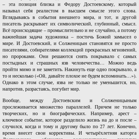
– эта позиция близка и Федору Достоевскому, который
называл себя реалистом в высшем смысле этого слова.
Вглядываясь в события внешнего мира, и тот, и другой
писатель раскрывает их символический, глубинный, смысл.
Всё происходящие – промыслительно и не случайно, а потому
важнейшая задача художника – постичь Божий замысел о
мире. И Достоевский, и Солженицын становятся не просто
писателями, собирателями коллекций прекрасных мгновений,
но пророками. Они решаются снять покрывало с самых
постыдных и страшных язв человечества… Можно ведь
пройти мимо и не заметить. Накинуть еще одно покрывало, а
то и несколько («Ой, давайте плохое не будем вспоминать…»).
Однако в этом случае, язва не только не уменьшится, но,
напротив, разрастаясь, погубит мир.
Вообще, между Достоевским и Солженицыным
прослеживается множество параллелей. Причем не только
творческих, но и биографических. Например, арест –
ключевое событие, которое разделило жизнь на до и после –
случился, когда и тому и другому было по 27 лет. Конечно,
время внесет свои коррективы. И четырёхлетняя каторга