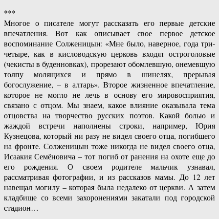
***
Многое о писателе могут рассказать его первые детские
впечатления. Вот как описывает свое первое детское
воспоминание Солженицын: «Мне было, наверное, года три-
четыре, как в кисловодскую церковь входят остроголовые
(чекисты в буденновках), прорезают обомлевшую, онемевшую
толпу молящихся и прямо в шинелях, прерывая
богослужение, – в алтарь». Второе жизненное впечатление,
которое не могло не лечь в основу его мировосприятия,
связано с отцом. Мы знаем, какое влияние оказывала тема
отцовства на творчество русских поэтов. Какой болью и
жаждой встречи наполнены строки, например, Юрия
Кузнецова, который ни разу не видел своего отца, погибшего
на фронте. Солженицын тоже никогда не видел своего отца,
Исаакия Семёновича – тот погиб от ранения на охоте еще до
его рождения. О своем родителе мальчик узнавал,
рассматривая фотографии, и из рассказов мамы. До 12 лет
навещал могилу – которая была недалеко от церкви. А затем
кладбище со всеми захоронениями закатали под городской
стадион…