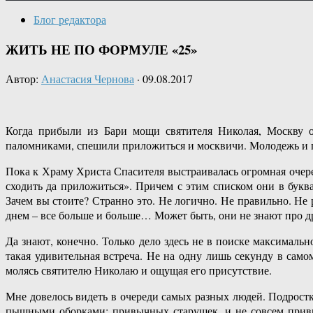
Блог редактора
ЖИТЬ НЕ ПО ФОРМУЛЕ «25»
Автор:
Анастасия Чернова
·
09.08.2017
Когда прибыли из Бари мощи святителя Николая, Москву о
паломниками, спешили приложиться и москвичи. Молодежь и п
Пока к Храму Христа Спасителя выстраивалась огромная очере
сходить да приложиться». Причем с этим списком они в букв
Зачем вы стоите? Странно это. Не логично. Не правильно. Не
днем – все больше и больше… Может быть, они не знают про д
Да знают, конечно. Только дело здесь не в поиске максимальн
такая удивительная встреча. Не на одну лишь секунду в сам
молясь святителю Николаю и ощущая его присутствие.
Мне довелось видеть в очереди самых разных людей. Подростко
пышными оборками; привычных старушек, и не совсем привы