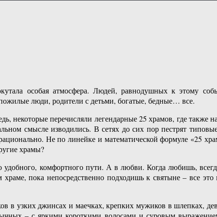
кутала особая атмосфера. Людей, равнодушных к этому собы
ожилые люди, родители с детьми, богатые, бедные… все.
дь, некоторые перечисляли легендарные 25 храмов, где также н
альном смысле изводились. В сетях до сих пор пестрят типов
 рационально. Не по линейке и математической формуле «25 хра
ругие храмы?
о удобного, комфортного пути. А в любви. Когда любишь, всегд
ом храме, пока непосредственно подходишь к святыне – все это
в в узких джинсах и маечках, крепких мужиков в шлепках, деву
чных – с яркими короткими волосами и суровым выражением 