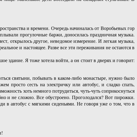
ространства и времени. Очередь начиналась от Воробьевых гор
роплывали прогулочные баржи, доносилась праздничная музыка.
ест, открылось другое, неведомое измерение. И легкая музыка,
еальное и настоящее. Разве все эти переживания не остаются в
е здание. Я тоже хотела войти, а он стоит в дверях и говорит:
литься святыни, побывать в каком-либо монастыре, нужно было
ем просто сесть на электричку или автобус, и сладко спать,
озможность хоть немного потрудиться, чуть-чуть соприкоснуться
обно и не сложно. Все обустроено. Проголодался? Вот пирожки.
ди в автобус с мягкими сиденьями. Не говоря уже о том, что в
ы!