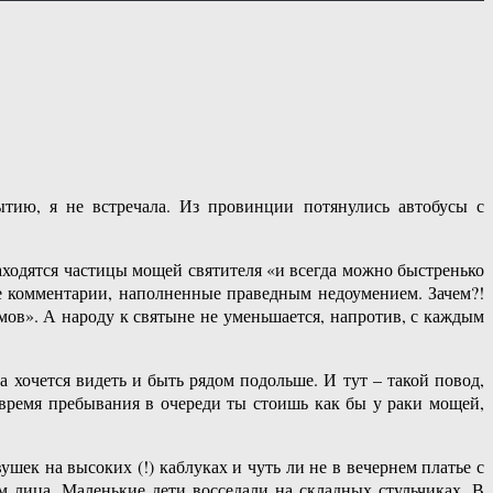
тию, я не встречала. Из провинции потянулись автобусы с
аходятся частицы мощей святителя «и всегда можно быстренько
ые комментарии, наполненные праведным недоумением. Зачем?!
мов». А народу к святыне не уменьшается, напротив, с каждым
а хочется видеть и быть рядом подольше. И тут – такой повод,
 время пребывания в очереди ты стоишь как бы у раки мощей,
шек на высоких (!) каблуках и чуть ли не в вечернем платье с
лица. Маленькие дети восседали на складных стульчиках. В