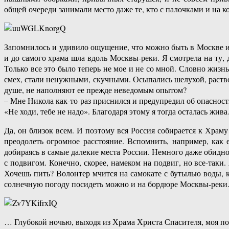
общей очереди занимали место даже те, кто с палочками и на к
Запомнилось и удивило ощущение, что можно быть в Москве и 
и до самого храма шла вдоль Москвы-реки. Я смотрела на ту,
Только все это было теперь не мое и не со мной. Словно жизн
смех, стали ненужными, скучными. Осыпались шелухой, раствор
душе, не наполняют ее прежде неведомым опытом?
– Мне Никола как-то раз приснился и предупредил об опасности
«Не ходи, тебе не надо». Благодаря этому я тогда осталась жив
Да, он близок всем. И поэтому вся Россия собирается к Храм
преодолеть огромное расстояние. Вспомнить, например, как 
добираясь в самые далекие места России. Немного даже обидно,
с подвигом. Конечно, скорее, намеком на подвиг, но все-таки
Хочешь пить? Волонтер мчится на самокате с бутылью воды, ко
солнечную погоду посидеть можно и на бордюре Москвы-реки.
… Глубокой ночью, выходя из Храма Христа Спасителя, моя по