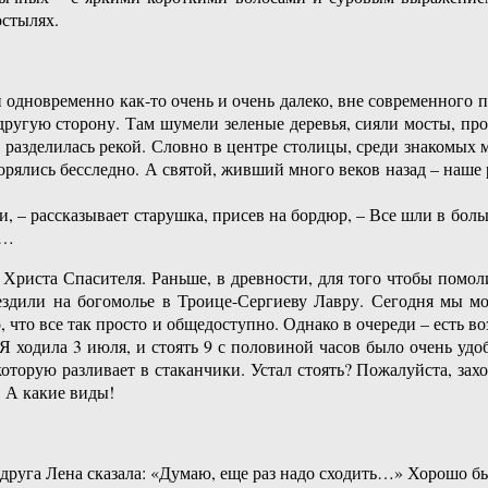
остылях.
одновременно как-то очень и очень далеко, вне современного п
 другую сторону. Там шумели зеленые деревья, сияли мосты, п
ь разделилась рекой. Словно в центре столицы, среди знакомых м
ялись бесследно. А святой, живший много веков назад – наше р
, – рассказывает старушка, присев на бордюр, – Все шли в большо
а…
у Христа Спасителя. Раньше, в древности, для того чтобы помо
ездили на богомолье в Троице-Сергиеву Лавру. Сегодня мы мож
 что все так просто и общедоступно. Однако в очереди – есть в
. Я ходила 3 июля, и стоять 9 с половиной часов было очень уд
торую разливает в стаканчики. Устал стоять? Пожалуйста, захо
 А какие виды!
друга Лена сказала: «Думаю, еще раз надо сходить…» Хорошо б