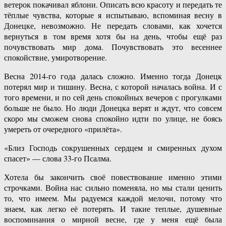
ветерок покачивал яблони. Описать всю красоту и передать те
тёплые чувства, которые я испытываю, вспоминая весну в
Донецке, невозможно. Не передать словами, как хочется
вернуться в том время хотя бы на день, чтобы ещё раз
почувствовать мир дома. Почувствовать это весеннее
спокойствие, умиротворение.
Весна 2014-го года далась сложно. Именно тогда Донецк
потерял мир и тишину. Весна, с которой началась война. И с
того времени, и по сей день спокойных вечеров с прогулками
больше не было. Но люди Донецка верят и ждут, что совсем
скоро мы сможем снова спокойно идти по улице, не боясь
умереть от очередного «прилёта».
«Близ Господь сокрушенных сердцем и смиренных духом
спасет» — слова 33-го Псалма.
Хотела бы закончить своё повествование именно этими
строчками. Война нас сильно поменяла, но мы стали ценить
то, что имеем. Мы радуемся каждой мелочи, потому что
знаем, как легко её потерять. И такие теплые, душевные
воспоминания о мирной весне, где у меня ещё была