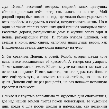
Дул тёплый весенний ветерок, сладкий запах цветущих
яблонь привлекал пчёл, везде слышалось пение птиц. Мой
родной город был похож на сад, где можно было укрыться от
всех проблем и подумать о своём, почувствовать жизнь. Но в
один из таких тёплых весенних дней пришёл холодный ужас.
Разбитые дороги, разрушенные дома и жуткий запах гари и
пепла, разъедающий глаза. И только купола церквей, как
звёзды в ночи, ярко сияли, наполняя наши души верой, как
Вифлеемская звезда, дарующая надежду на чудо.
Я бы сравнила Донецк с розой. Розой, которая цвела ярче
всех, и все восхищались её красотой. А теперь она умирает.
Тихо склонилась к земле. Её листья уже начинают засыхать, а
лепестки опадают. И вот, кажется, что сил держаться больше
нет, ещё чуть-чуть, и сломают тонкий стебель, но шипы не
дают. Донецк ещё не раз расцветёт, не раз покажет истинную
красоту и стойкость.
Сейчас я с грустью вспоминаю те чудесные дни спокойствия,
где над нашей землёй льётся покой монастырей. Те чудесные
дни, когда я шла после школы и наблюдала, как весенний