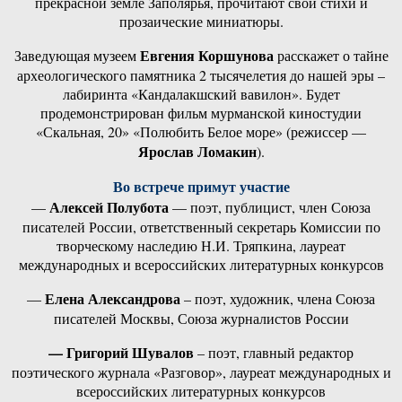
прекрасной земле Заполярья, прочитают свои стихи и
прозаические миниатюры.
Евгения Коршунова
Заведующая музеем
расскажет о тайне
археологического памятника 2 тысячелетия до нашей эры –
лабиринта «Кандалакшский вавилон». Будет
продемонстрирован фильм мурманской киностудии
«Скальная, 20» «Полюбить Белое море» (режиссер —
Ярослав Ломакин
).
Во встрече примут участие
Алексей Полубота
—
— поэт, публицист, член Союза
писателей России, ответственный секретарь Комиссии по
творческому наследию Н.И. Тряпкина, лауреат
международных и всероссийских литературных конкурсов
Елена Александрова
—
– поэт, художник, члена Союза
писателей Москвы, Союза журналистов России
— Григорий Шувалов
– поэт, главный редактор
поэтического журнала «Разговор», лауреат международных и
всероссийских литературных конкурсов