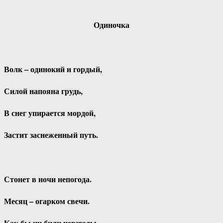
Одиночка
Волк – одинокий и гордый,
Силой напояна грудь,
В снег упирается мордой,
Застит заснеженный путь.
Стонет в ночи непогода.
Месяц – огарком свечи.
Как бы ни били невзгоды –