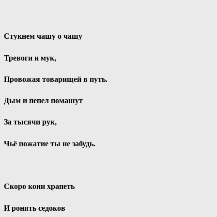
Стукнем чашу о чашу
Тревоги и мук,
Провожая товарищей в путь.
Дым и пепел помашут
За тысячи рук,
Чьё пожатие ты не забудь.
Скоро кони храпеть
И ронять седоков