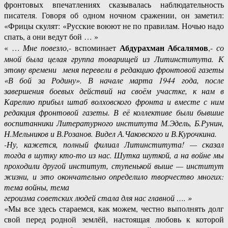
фронтовых впечатлениях сказывалась наблюдательность
писателя. Говоря об одном ночном сражении, он заметил:
«Фрицы скулят: «Русские воюют не по правилам. Ночью надо
спать, а они ведут бой … »
Абдурахман Абсалямов
« …
Мне повезло
,- вспоминает
,-
со
мной была целая группа товарищей из Литинститута. К
этому времени меня перевели в редакцию фронтовой газеты
«В бой за Родину». В начале марта 1944 года, после
завершения боевых действий
на своём участке, к нам в
Карелию прибыл штаб волховского фронта и вместе с ним
редакция фронтовой газеты. В её коллективе были бывшие
воспитанники Литературного института М.Эдель, Б.Рунин,
Н.Мельников и В.Розанов. Видел А.Чаковского и
В.Курочкина.
-Ну, кажется, полный филиал Литинститута! — сказал
тогда в шутку кто-то из нас.
Шутка шуткой, а на войне мы
проходили другой институт, ступенькой выше —
институт
жизни, и это окончательно определило творчество многих:
тема войны, тема
героизма советских людей стала для нас главной …. »
«Мы все здесь стараемся, как можем, честно выполнять долг
свой перед родной землёй, настоящая любовь к которой