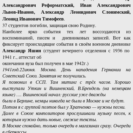
Александрович Реформатский, Иван Александрович
Львов-Иванов, Александр Леонидович Слонимский,
Леонид Иванович Тимофеев
.
37 студентов погибли, защищая свою Родину.
Наиболее ярко события тех лет воссоздаются из
воспоминаний, писем и дневниковых записей. Вот как
фиксирует происходящие события в своём военном дневнике
Александр Яшин
(студент вечернего отделения с 1936 по
1941 г., аттестат об
окончании вуза был получен в мае 1942г.)
1941год.22июня. Москва. День нападения Германии на
Советский Союз. Занятия не получились.
Я позвонил в ССП. Там митинг с трёх часов. Хорошо
выступали Уткин и Вишневский, В.Брендель (на немецком
языке) …. Вишневский начал: русские уже дважды
были в Берлине, немцы никогда не были в Москве и не будут.
Потом я с группой поэтов был у Храпченко — нужны песни.
Далее в Союзе композиторов прослушивали музыку песен, к
которым нужно дать новые, свежие тексты.
В Москве спокойно, только очереди в магазинах сразу. Очереди
в сберкассы.