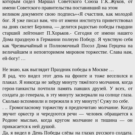
которым сидел Маршал Советского Союза Г.К..Жуков, от
имени Советского правительства поставивший на этом
великом документе свою подпись»«Я счастлив, как молодой
бог. Я уже писал вам, что от имени института приветствовал
на днях скелет Берлина, — делится радостью победы гвардии
старший лейтенант П.Хорьков.- Сегодня от имени нашего
Дома праздную в Германии полную Победу. Я чувствую себя
как Чрезвычайный и Полномочный Посол Дома Герцена на
величайшем и неповторимом мировом торжестве. Слава нам,
ей-богу! …
Не знаю, как выглядит Праздник победы в Москве …
Я рад, что видел этот день на фронте и тоже веселился и
плакал. Я никогда не забуду минуту тяжёлого молчания, когда
герои-танкисты почтили память павших друзей. У всех, от
солдата до генерала, в эту минуту засверкали на солнце глаза.
Сколько вспомнили и пережили в эту минуту! Сужу по себе.
. .. Громогласному торжеству я предпочитаю молчание. Когда
звучит оркестр и чередуются речи — человек обращается к
Родине мыслью, когда кругом молчание и тишина — он
прикасается к ней душой.
Да, я видел в День Победы слёзы на глазах русского солдата.