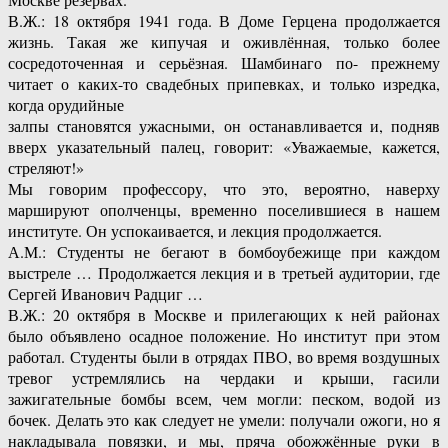
В.Ж.: 18 октября 1941 года. В Доме Герцена продолжается
жизнь. Такая же кипучая и оживлённая, только более
сосредоточенная и серьёзная. Шамбинаго по- прежнему
читает о каких-то свадебных припевках, и только изредка,
когда орудийные
залпы становятся ужасными, он останавливается и, подняв
вверх указательный палец, говорит: «Уважаемые, кажется,
стреляют!»
Мы говорим профессору, что это, вероятно, наверху
маршируют ополченцы, временно поселившиеся в нашем
институте. Он успокаивается, и лекция продолжается.
А.М.: Студенты не бегают в бомбоубежище при каждом
выстреле … Продолжается лекция и в третьей аудитории, где
Сергей Иванович Радциг …
В.Ж.: 20 октября в Москве и прилегающих к ней районах
было объявлено осадное положение. Но институт при этом
работал. Студенты были в отрядах ПВО, во время воздушных
тревог устремлялись на чердаки и крыши, гасили
зажигательные бомбы всем, чем могли: песком, водой из
бочек. Делать это как следует не умели: получали ожоги, но я
накладывала повязки, и мы, пряча обожжённые руки в