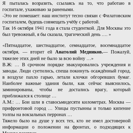
Я пыталась возразить, ссылаясь на то, что работаю в
госпитале, ухаживаю за ранеными.
-Это не помешает: наш институт тесно связан с Филатовским
госпиталем, будешь совмещать учёбу с работой.
Так 16 октября 1941 года я стала студенткой. Для Москвы это
был тревожный, я бы сказала, трагический день …. »
«Пятнадцатое, шестнадцатое, семнадцатое, восемнадцатое
Анатолий Медников.
октября, — вторит ей
— Пожалуй,
тяжелее этих дней не было за всю войну …»
В.Ж: … В срочном порядке эвакуировались учреждения и
заводы. Люди суетились, спеша покинуть осаждённый город,
в воздухе пахло гарью, летали клочки обгоревших бумаг.
Наиболее важные здания были, как сейчас выяснилось,
заминированы, чтобы не достались врагу, который
приближался к столице …
А.М.: … Бои шли в ставосьмидесяти километрах. Москва —
прифронтовой город … Улицы пустынны и только кипение
толпы на вокзальных перронах …
Тяжело было на душе у всех тех, кто не имел достоверной
информации о положении на фронтах, о подходящих к
Москве резервах.