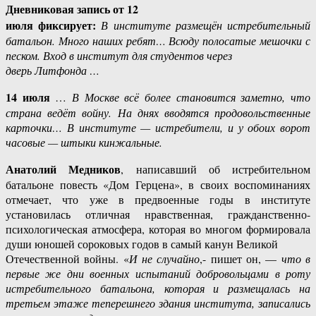
Дневниковая запись от 12
июля фиксирует:
В институте размещён истребительный
батальон. Много наших ребят… Всюду полосатые мешочки с
песком. Вход в институт для студентов через
дверь Литфонда …
14 июля
…
В Москве всё более становится заметно, что
страна ведёт войну. На днях вводятся продовольственные
карточки… В институте — истребители, и у обоих ворот
часовые — штыки кинжальные.
Анатолий Медников
, написавший об истребительном
батальоне повесть «Дом Герцена», в своих воспоминаниях
отмечает, что уже в предвоенные годы в институте
установилась отличная нравственная, гражданственно-
психологическая атмосфера, которая во многом формировала
души юношей сороковых годов в самый канун Великой
Отечественной войны. «
И не случайно
,- пишет он, —
что в
первые же дни военных испытаний добровольцами в роту
истребительного батальона, которая и размещалась на
третьем этаже теперешнего здания института, записались