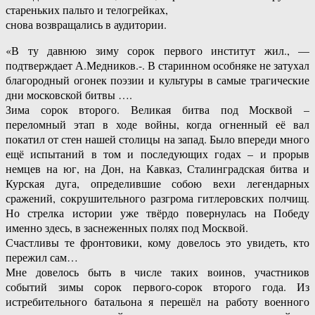
стареньких пальто и телогрейках,
снова возвращались в аудитории.
«В ту давнюю зиму сорок первого институт жил., —
подтверждает А.Медников.-. В старинном особняке не затухал
благородный огонек поэзии и культуры в самые трагические
дни московской битвы ….
Зима сорок второго. Великая битва под Москвой –
переломный этап в ходе войны, когда огненный её вал
покатил от стен нашей столицы на запад. Было впереди много
ещё испытаний в том и последующих годах – и прорыв
немцев на юг, на Дон, на Кавказ, Сталинградская битва и
Курская дуга, определившие собою вехи легендарных
сражений, сокрушительного разгрома гитлеровских полчищ.
Но стрелка истории уже твёрдо повернулась на Победу
именно здесь, в заснеженных полях под Москвой.
Счастливы те фронтовики, кому довелось это увидеть, кто
пережил сам…
Мне довелось быть в числе таких воинов, участников
событий зимы сорок первого-сорок второго года. Из
истребительного батальона я перешёл на работу военного