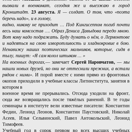
вызвали в военкомат, сегодня же и выезжаю в город
23 августа.
Кронштадт.
Я — солдат. О том, что «поэта
беречь надо», и в голову,
видно, никому не приходит … Под Кингисеппом погиб почти
весь наш комсостав …. Образ Дениса Давыдова передо мною.
Вот кому надо подражать. Буду думать о нём, о
Лермонтове
и надеяться на свою изворотливость и хладнокровие в бою.
Ненавижу
наших поэтических мальчиков, которые, сидя в
тылу, пишут: «Я сам колол штыком … »
Сергей Наровчатов,
На военных дорогах,
— замечает
—
мы
нашли новых друзей, но они не оттеснили прежних, а встали
рядом с ними»
. И порой вместе с ними прямо из фронтовых
окопов приходили в учебные классы Литинститута, занятия в
котором в
военное время не прерывались. Отсюда уходили на фронт,
сюда же возвращались после тяжёлых ранений. В те годы
семинары в институте вели известные писатели: Константин
Федин, Леонид Леонов, Константин Паустовский, Николай
Асеев, Илья Сельвинский, Павел Антокольский, Леонид
Тимофеев.
Учебный год в сорок первом во всех высших учебных