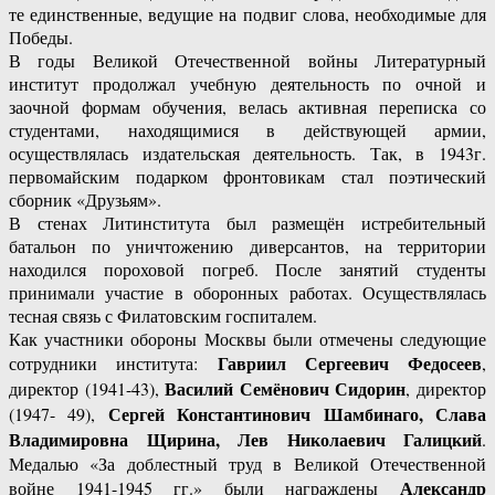
те единственные, ведущие на подвиг слова, необходимые для
Победы.
В годы Великой Отечественной войны Литературный
институт продолжал учебную деятельность по очной и
заочной формам обучения, велась активная переписка со
студентами, находящимися в действующей армии,
осуществлялась издательская деятельность. Так, в 1943г.
первомайским подарком фронтовикам стал поэтический
сборник «Друзьям».
В стенах Литинститута был размещён истребительный
батальон по уничтожению диверсантов, на территории
находился пороховой погреб. После занятий студенты
принимали участие в оборонных работах. Осуществлялась
тесная связь с Филатовским госпиталем.
Как участники обороны Москвы были отмечены следующие
Гавриил Сергеевич Федосеев
сотрудники института:
,
Василий Семёнович Сидорин
директор (1941-43),
, директор
Сергей Константинович Шамбинаго, Слава
(1947- 49),
Владимировна Щирина, Лев Николаевич Галицкий
.
Медалью «За доблестный труд в Великой Отечественной
Александр
войне 1941-1945 гг.» были награждены