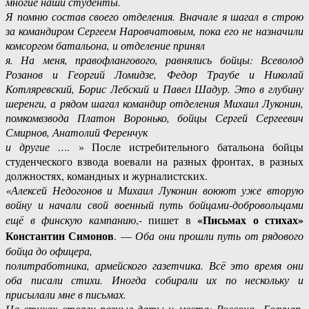
многие наши студенты.
Я помню состав своего отделения. Вначале я шагал в строю
за командиром Сергеем Наровчатовым, пока его не назначили
комсоргом батальона, и отделение принял
я. На меня, правофлангового, равнялись бойцы: Всеволод
Розанов и Георгий Ломидзе, Федор Траубе и Николай
Котляревский, Борис Лебский и Павел Шадур. Это в глубину
шеренги, а рядом шагал командир отделения Михаил Луконин,
помкомвзвода Платон Воронько, бойцы Сергей Сергеевич
Смирнов, Анатолий Ференчук
и другие ….
» После истребительного батальона бойцы
студенческого взвода воевали на разных фронтах, в разных
должностях, командных и журналистских.
«Алексей Недогонов и Михаил Луконин воюют уже вторую
войну и начали свой военный путь бойцами-добровольцами
«Письмах о стихах»
ещё в финскую кампанию
,- пишет в
Константин Симонов
. —
Оба они прошли путь от рядового
бойца до офицера,
политработника, армейского газетчика. Всё это время они
оба писали стихи. Иногда собирали их по нескольку и
присылали мне в письмах.
На стихах стояли разные даты и места: Россошь, Богучар,