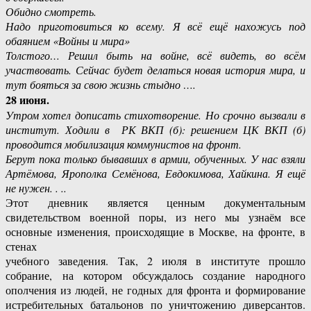
Обидно смотреть.
Надо приготовиться ко всему. Я всё ещё нахожусь под
обаянием «Войны и мира»
Толстого… Решил быть на войне, всё видеть, во всём
участвовать. Сейчас будет
делаться новая история мира, и
тут бояться за свою жизнь стыдно ….
28 июня.
Утром хотел дописать стихотворение. Но срочно вызвали в
институт. Ходили в РК ВКП (б): решением ЦК ВКП (б)
проводится мобилизация коммунистов на фронт.
Берут пока только бывавших в армии, обученных. У нас взяли
Артёмова, Ярополка Семёнова, Евдокимова, Хайкина. Я ещё
не нужен. . ..
Этот дневник является ценным документальным
свидетельством военной поры, из него мы узнаём все
основные изменения, происходящие в Москве, на фронте, в
стенах
учебного заведения. Так, 2 июля в институте прошло
собрание, на котором обсуждалось создание народного
ополчения из людей, не годных для фронта и формирование
истребительных батальонов по уничтожению диверсантов.