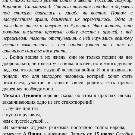
Воронеж, Сталинград. Сначала названия городов и деревень
под стихами двигались с запада на восток. Потом, с
наступлением армии, движение их переменилось. Одно из
последних писем я получил из
Румынии. Это значило, что
молодые писатели прожили войну вместе с армией, с ней
переживали тяготы отступления, с ней научились великому
умению «выстоять», с ней заодно узнали ни с чем не
сравнимое счастье наступать. …
… Война вошла в их жизнь, они не только пошли на неё
добровольно, не только участвовали в ней, но и много думали
над тем, что делает с душой человека война. И они правильно
поняли, что для молодого человека, который хочет стать
писателем, участие в защите своей родины есть прямая
душевная необходимость …
Михаил Луконин
хорошо сказал об этом в простых словах,
заканчивающих одно из его стихотворений:
… лучше прийти
с пустым рукавом,
чем с пустой душой …
«В военных отделах райкомов постоянно толпы народа, —
А.Яшин
15 июля
отмечает
в дневнике. Запись от
:
Сегодня