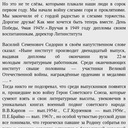
Но это не те слёзы, которыми плакали наши люди в сорок
первом году. Мы начали войну слезами горя и проклятиями.
Мы закончили её с гордой радостью и слезами торжества.
Дорогие друзья! Как мне хочется быть теперь вместе. День
Победы, 9мая 1945г.».Вручая в 1949 году дипломы своим
воспитанникам, директор Литинститута
Василий Семенович Сидорин в своём напутственном слове
сказал: «Ныне институт производит двенадцатый выпуск,
выдавая дипломы об окончании вуза 22-м
молодым литературным работникам. Среди оканчивающих
институт свыше половины — участники Великой
Отечественной войны, награждённые орденами и медалями
…. »
Тогда никто не подозревал, что среди выпускников появятся
и, прошедшие всю войну Герои Советского Союза, которые
сумеют взять и свои литературные высоты, увековечив в
уникальных книгах военный подвиг советского народа:
В.В.Карпов — вып.1954г., С.Г.Курзенков — вып.1956г.,
П.Е.Брайко — вып. 1967г., но особой чуткостью русской души
все понимали, что героически павшие за Родину собратья по