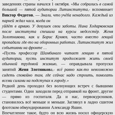
заведениях страны начался 1 октября. «
Мы собрались в самой
большой — пятой аудитории Литинститута
,- вспоминает
Виктор Федотов
, —
Знали, что учёба ненадолго. Каждый из
парней ждал часа, когда он
уйдёт в армию. У девушек свои заботы. Нина Ходарковская
после института спешила на курсы медсестёр. Женя
Золотникова, как и Борис Куняев, часто вместо лекций
пропадали
где-то на оборонных работах. Литинститут жил
событиями на фронте …
«Пусть профессор Шамбинаго читает лекцию в пятой
аудитории, пусть институт продолжает жить своей
обычной трудовой жизнью
, — оправдывала пропуски
Женя Злотников
занятий
а,-
всё равно как-то невозможно
сидеть спокойно там, где сейчас надо строить, помогать
всеми силами на подступах к городу.»
Редкий день проходил без волнующих встреч с бывшими
студентами. Одни заходили перед отправкой на фронт, другие
— прямо из госпиталя. Да и нас, первокурсников,
становилось всё меньше и меньше. Заглянул в ладно сшитом
флотском обмундировании Александр Яшин.
Впечатление такое, будто он всю жизнь носил офицерскую