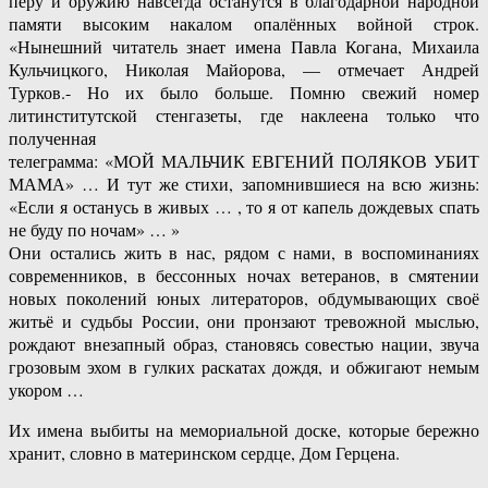
перу и оружию навсегда останутся в благодарной народной
памяти высоким накалом опалённых войной строк.
«Нынешний читатель знает имена Павла Когана, Михаила
Кульчицкого, Николая Майорова, — отмечает Андрей
Турков.- Но их было больше. Помню свежий номер
литинститутской стенгазеты, где наклеена только что
полученная
телеграмма: «МОЙ МАЛЬЧИК ЕВГЕНИЙ ПОЛЯКОВ УБИТ
МАМА» … И тут же стихи, запомнившиеся на всю жизнь:
«Если я останусь в живых … , то я от капель дождевых спать
не буду по ночам» … »
Они остались жить в нас, рядом с нами, в воспоминаниях
современников, в бессонных ночах ветеранов, в смятении
новых поколений юных литераторов, обдумывающих своё
житьё и судьбы России, они пронзают тревожной мыслью,
рождают внезапный образ, становясь совестью нации, звуча
грозовым эхом в гулких раскатах дождя, и обжигают немым
укором …
Их имена выбиты на мемориальной доске, которые бережно
хранит, словно в материнском сердце, Дом Герцена.