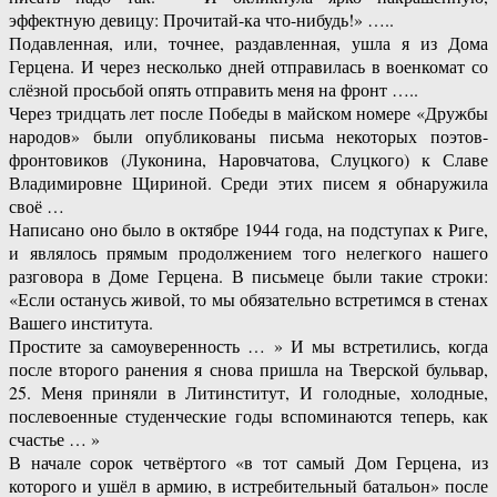
эффектную девицу: Прочитай-ка что-нибудь!» …..
Подавленная, или, точнее, раздавленная, ушла я из Дома
Герцена. И через несколько дней отправилась в военкомат со
слёзной просьбой опять отправить меня на фронт …..
Через тридцать лет после Победы в майском номере «Дружбы
народов» были опубликованы письма некоторых поэтов-
фронтовиков (Луконина, Наровчатова, Слуцкого) к Славе
Владимировне Щириной. Среди этих писем я обнаружила
своё …
Написано оно было в октябре 1944 года, на подступах к Риге,
и являлось прямым продолжением того нелегкого нашего
разговора в Доме Герцена. В письмеце были такие строки:
«Если останусь живой, то мы обязательно встретимся в стенах
Вашего института.
Простите за самоуверенность … » И мы встретились, когда
после второго ранения я снова пришла на Тверской бульвар,
25. Меня приняли в Литинститут, И голодные, холодные,
послевоенные студенческие годы вспоминаются теперь, как
счастье … »
В начале сорок четвёртого «в тот самый Дом Герцена, из
которого и ушёл в армию, в истребительный батальон» после