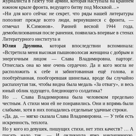
журналиста в газету той армии, которая наступала на крайнем
южном крыле фронта, ведущего битву под Москвой…»
«Ни для кого сейчас не секрет, что ряды нашей литературы
пополнят прежде всего люди, вернувшиеся с фронта, —
отмечал К.Симонов». Ранней весной 1944 года,
демобилизованная после ранения, появилась впервые в стенах
Литературного института и
Юлия Друнина
, которая впоследствии вспоминала:
«Встретила меня высокая пышноволосая женщина с добрым и
энергичным лицом — Слава Владимировна, парторг.
Отнеслась она ко мне очень сердечно. Да и кого могла не
расположить к себе и забинтованная ещё голова, и
пообтрёпанная, пообгоревшая шинелька, вроде бы случайно
распахнутая так, чтобы видна была медаль «За отвагу», и весь
юный облик худущего, бледнющего солдатика?
Но … Слава Владимировна была человеком предельно
честным. А стихи мои ей не понравились. Они и впрямь были
слабыми, хотя в них попадались отдельные удачные строки.
«Да, да, — мягко сказала Слава Владимировна. — У тебя есть
искренность, теплота.
Но у кого из девушек, пишущих стихи, нет этих качеств? … А
писать надо так. — И окликнула ярко накрашенную,