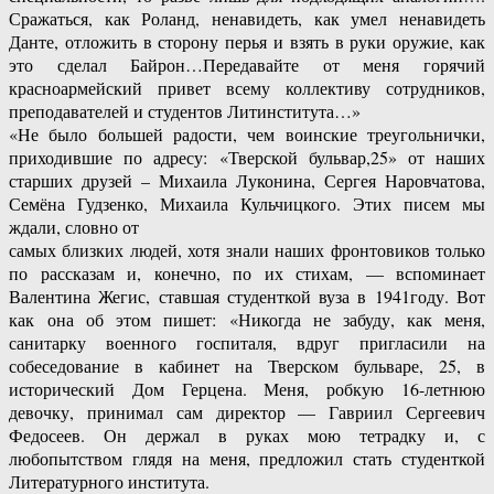
Сражаться, как Роланд, ненавидеть, как умел ненавидеть
Данте, отложить в сторону перья и взять в руки оружие, как
это сделал Байрон…Передавайте от меня горячий
красноармейский привет всему коллективу сотрудников,
преподавателей и студентов Литинститута…»
«Не было большей радости, чем воинские треугольнички,
приходившие по адресу: «Тверской бульвар,25» от наших
старших друзей – Михаила Луконина, Сергея Наровчатова,
Семёна Гудзенко, Михаила Кульчицкого. Этих писем мы
ждали, словно от
самых близких людей, хотя знали наших фронтовиков только
по рассказам и, конечно, по их стихам, — вспоминает
Валентина Жегис, ставшая студенткой вуза в 1941году. Вот
как она об этом пишет: «Никогда не забуду, как меня,
санитарку военного госпиталя, вдруг пригласили на
собеседование в кабинет на Тверском бульваре, 25, в
исторический Дом Герцена. Меня, робкую 16-летнюю
девочку, принимал сам директор — Гавриил Сергеевич
Федосеев. Он держал в руках мою тетрадку и, с
любопытством глядя на меня, предложил стать студенткой
Литературного института.