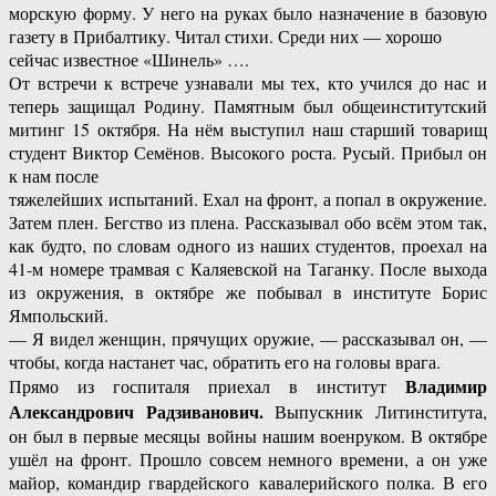
морскую форму. У него на руках было назначение в базовую
газету в Прибалтику. Читал стихи. Среди них — хорошо
сейчас известное «Шинель» ….
От встречи к встрече узнавали мы тех, кто учился до нас и
теперь защищал Родину. Памятным был общеинститутский
митинг 15 октября. На нём выступил наш старший товарищ
студент Виктор Семёнов. Высокого роста. Русый. Прибыл он
к нам после
тяжелейших испытаний. Ехал на фронт, а попал в окружение.
Затем плен. Бегство из плена. Рассказывал обо всём этом так,
как будто, по словам одного из наших студентов, проехал на
41-м номере трамвая с Каляевской на Таганку. После выхода
из окружения, в октябре же побывал в институте Борис
Ямпольский.
— Я видел женщин, прячущих оружие, — рассказывал он, —
чтобы, когда настанет час, обратить его на головы врага.
Владимир
Прямо из госпиталя приехал в институт
Александрович Радзиванович.
Выпускник Литинститута,
он был в первые месяцы войны нашим военруком. В октябре
ушёл на фронт. Прошло совсем немного времени, а он уже
майор, командир гвардейского кавалерийского полка. В его