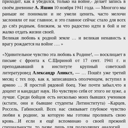
приходит, как я убедился, только на войне,- делает запись в
А. Яшин
своём дневнике
10 ноября 1941 года. — Многого мы
раньше не понимали и не умели ценить, часто мелочи
заслоняли от нас главное, и это главное сейчас стало для всех
до слёз родным, близким, за что радостно идти в бой и не
жалко отдать жизни своей.
Великая любовь к родной земле … и великая ненависть к
врагу рождается на войне …. »
«Удивительное чувство эта любовь к Родине!, — восклицает в
письме с фронта к С.Щириной от 17 сент. 1941 г. и
преподававший в институте крупный советский
Александр Аникст,
литературовед
— … Пошёл уже третий
месяц с тех пор, как я, записавшись ополченцем, вступил в
армию … Я простой рядовой боец. Уже почти забыл,что я
доцент и кандидат наук. Но чувствую себя от этого не хуже, а
лучше. Среди бойцов есть несколько моих бывших учеников
(кстати, они и бывшие студенты Литинститута) –Карцев,
Россель, Габинский. Всех нас связывает глубокое чувство
любви к родине, за которую мы готовы проливать свою
кровь…И если я ещё вспоминаю о своей прежней
специальности, то разве лишь для подходящих аналогий….