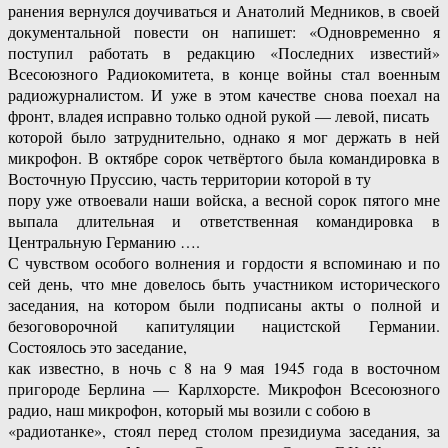
ранения вернулся доучиваться и Анатолий Медников, в своей
документальной повести он напишет: «Одновременно я
поступил работать в редакцию «Последних известий»
Всесоюзного Радиокомитета, в конце войны стал военным
радиожурналистом. И уже в этом качестве снова поехал на
фронт, владея исправно только одной рукой — левой, писать
которой было затруднительно, однако я мог держать в ней
микрофон. В октябре сорок четвёртого была командировка в
Восточную Пруссию, часть территории которой в ту
пору уже отвоевали наши войска, а весной сорок пятого мне
выпала длительная и ответственная командировка в
Центральную Германию ….
С чувством особого волнения и гордости я вспоминаю и по
сей день, что мне довелось быть участником исторического
заседания, на котором были подписаны акты о полной и
безоговорочной капитуляции нацистской Германии.
Состоялось это заседание,
как известно, в ночь с 8 на 9 мая 1945 года в восточном
пригороде Берлина — Карлхорсте. Микрофон Всесоюзного
радио, наш микрофон, который мы возили с собою в
«радиотанке», стоял перед столом президиума заседания, за