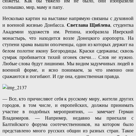
сюжеты. Как бы тяжело им не было, они изобразили
солнышко, мир, маму и папу.
Несколько картин на выставке напрямую связаны с духовной
Светлана Щиблева
и военной жизнью Донбасса.
, студентка
Академии художеств им. Репина, изобразила Иверский
монастырь, что находится возле Донецкого аэропорта. На
ступени храма вышли ополченцы, один из которых держит на
белом полотне икону Богородицы. Краски сдержаны; сквозь
сумрак пробивается тихий огонек свечи… Слов не нужно.
Любые слова будут лишними. Мы видим задумчивых людей в
военной форме, и ясно понимаем, за что именно они
сражаются и погибают. И где она, единственная правда.
— Все, кто причисляют себя к русскому миру, жители других
городов, в том числе, и европейских, должны принимать
участие в подобных мероприятиях, — замечает Герман
Владимиров. — Например, недавно мы приехали с
Балтийского форума соотечественников, на котором было
представлено много русских общин из разных стран. Такое